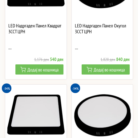
LED Надргаден Панел Квадрат
LED Надргаден Панел Окугол
3CCT ЦРН
3CCT ЦРН
…
…
Original
Current
Original
Curre
540
ден
840
ден
1,176
ден
1,828
ден
price
price
price
price
Додај во кошница
Додај во кошница
was:
is:
was:
is:
1,176 ден.
540 ден.
1,828 ден.
840 
-54%
-54%