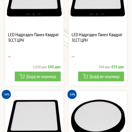
LED Надргаден Панел Квадрат
LED Надргаден Панел Квадрат
3CCT ЦРН
3CCT ЦРН
…
…
Original
Current
Original
Curre
840
ден
434
ден
1,828
ден
944
ден
price
price
price
price
Додај во кошница
Додај во кошница
was:
is:
was:
is:
1,828 ден.
840 ден.
944 ден.
434 
-54%
-54%