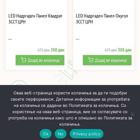
LED Надргаден Панел Квадрат
LED Надргаден Панел Окугол
3CCT ЦРН
3CCT ЦРН
…
…
Original
Current
Original
Curre
308
ден
308
ден
671
ден
671
ден
price
price
price
price
Додај во кошница
Додај во кошница
was:
is:
was:
is:
671 ден.
308 ден.
671 ден.
308 
Оваа веб-страница користи колачиња за да ги подобри
своите перформанси. Детални информации за употребата
на колачиња се дадени во Политиката за колачиња. Со
користење на оваа веб-страница, вие се согласувате со
ПОЧНУВАЈЌИ
ПРОИЗВОДИ
МОЈ ПРОФИЛ
КОШНИЧКА
употреба на колачиња како што е опишано во Политиката за
РЕАЛИЗИРАНИ ПРОЕКТИ
ЗА НАС
КОНТАКТИ
колачиња.
Ok
No
Privacy policy
Онлајн LED осветлување © 2019 - 2026
Политика за приватност