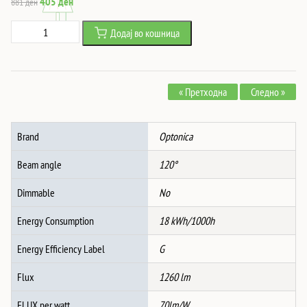
Original
Current
405
ден
881
ден
price
price
LED
Додај во кошница
was:
is:
Вградлив
881 ден.
405 ден.
Слим
Модул
« Претходна
Следно »
Округол
3CCT
БЕЛ
Brand
Optonica
количина
Beam angle
120°
Dimmable
No
Energy Consumption
18 kWh/1000h
Energy Efficiency Label
G
Flux
1260 lm
FLUX per watt
70lm/W