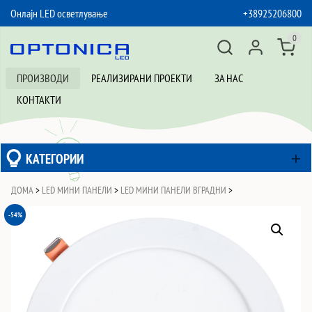
Онлајн LED осветлување
+38925206800
SKIP TO CONTENT
0
ПРОИЗВОДИ
РЕАЛИЗИРАНИ ПРОЕКТИ
ЗА НАС
КОНТАКТИ
КАТЕГОРИИ
ДОМА
>
LED МИНИ ПАНЕЛИ
>
LED МИНИ ПАНЕЛИ ВГРАДНИ
>
-54%