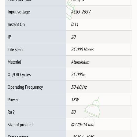
Input voltage
AC85-265V
Instant On
0.1s
IP
20
Life span
25 000 Hours
Material
Aluminium
On/Off Cycles
25 000x
Operating Frequency
50-60 Hz
Power
18W
Ra ?
80
Size of product
Ф220×14 mm