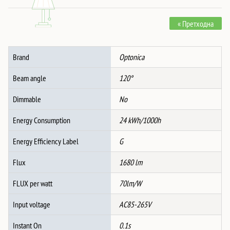
Панел
Квадрат
« Претходна
3CCT
ЦРН
количина
Brand
Optonica
Beam angle
120°
Dimmable
No
Energy Consumption
24 kWh/1000h
Energy Efficiency Label
G
Flux
1680 lm
FLUX per watt
70lm/W
Input voltage
AC85-265V
Instant On
0.1s