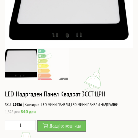
LED Надргаден Панел Квадрат 3CCT ЦРН
|
SKU:
12936
Категории:
LED МИНИ ПАНЕЛИ
,
LED МИНИ ПАНЕЛИ НАДГРАДНИ
Original
Current
840
ден
1,828
ден
price
price
LED
Додај во кошница
was:
is:
Надргаден
1,828 ден.
840 ден.