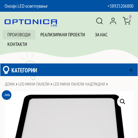
Онлајн LED осветлување
+38925206800
SKIP TO CONTENT
0
ПРОИЗВОДИ
РЕАЛИЗИРАНИ ПРОЕКТИ
ЗА НАС
КОНТАКТИ
КАТЕГОРИИ
ДОМА
>
LED МИНИ ПАНЕЛИ
>
LED МИНИ ПАНЕЛИ НАДГРАДНИ
>
-54%