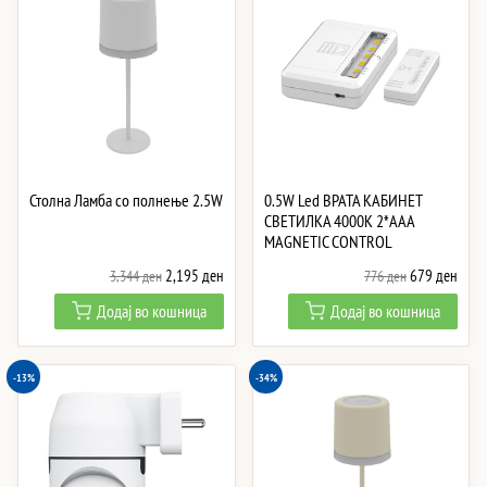
Столна Ламба со полнење 2.5W
0.5W Led ВРАТА КАБИНЕТ
СВЕТИЛКА 4000K 2*AAA
MAGNETIC CONTROL
Original
Current
Original
Curre
2,195
ден
679
ден
3,344
ден
776
ден
price
price
price
price
Додај во кошница
Додај во кошница
was:
is:
was:
is:
3,344 ден.
2,195 ден.
776 ден.
679 
-13%
-34%