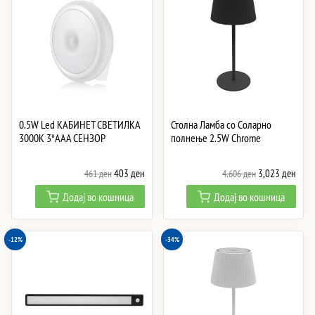
high
0.5W Led КАБИНЕТ СВЕТИЛКА
Столна Ламба со Соларно
3000K 3*AAA СЕНЗОР
полнење 2.5W Chrome
Original
Current
Original
Curre
403
ден
3,023
ден
461
ден
4,606
ден
price
price
price
price
Додај во кошница
Додај во кошница
was:
is:
was:
is:
461 ден.
403 ден.
4,606 ден.
3,02
-12%
-34%