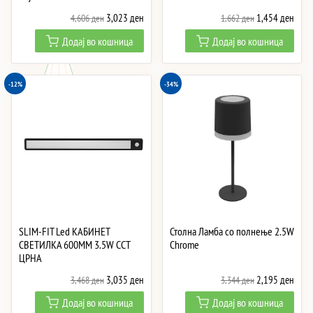
Original
Current
Original
Curre
3,023
ден
1,454
ден
4,606
ден
1,662
ден
price
price
price
price
Додај во кошница
Додај во кошница
was:
is:
was:
is:
4,606 ден.
3,023 ден.
1,662 ден.
1,45
-12%
-34%
SLIM-FIT Led КАБИНЕТ
Столна Ламба со полнење 2.5W
СВЕТИЛКА 600MM 3.5W CCT
Chrome
ЦРНА
Original
Current
Original
Curre
3,035
ден
2,195
ден
3,468
ден
3,344
ден
price
price
price
price
Додај во кошница
Додај во кошница
was:
is:
was:
is: