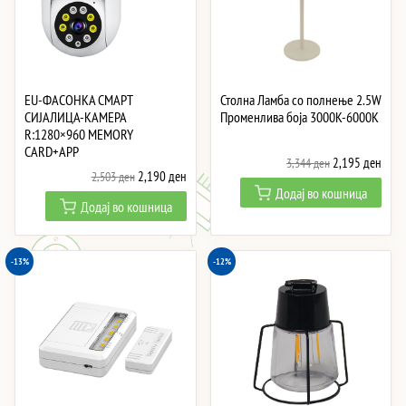
EU-ФАСОНКА СМАРТ
Столна Ламба со полнење 2.5W
СИЈАЛИЦА-КАМЕРА
Променлива боја 3000K-6000K
R:1280×960 MEMORY
CARD+APP
Original
Curre
2,195
ден
3,344
ден
Original
Current
2,190
ден
2,503
ден
price
price
Додај во кошница
price
price
was:
is:
Додај во кошница
was:
is:
3,344 ден.
2,19
2,503 ден.
2,190 ден.
-13%
-12%