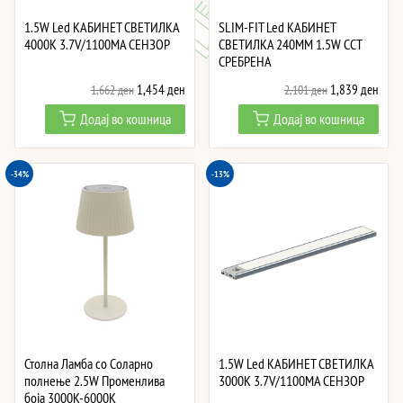
1.5W Led КАБИНЕТ СВЕТИЛКА
SLIM-FIT Led КАБИНЕТ
4000K 3.7V/1100MA СЕНЗОР
СВЕТИЛКА 240MM 1.5W CCT
СРЕБРЕНА
Original
Current
Original
Curre
1,454
ден
1,839
ден
1,662
ден
2,101
ден
price
price
price
price
Додај во кошница
Додај во кошница
was:
is:
was:
is:
1,662 ден.
1,454 ден.
2,101 ден.
1,83
-34%
-13%
Столна Ламба со Соларно
1.5W Led КАБИНЕТ СВЕТИЛКА
полнење 2.5W Променлива
3000K 3.7V/1100MA СЕНЗОР
боја 3000K-6000K