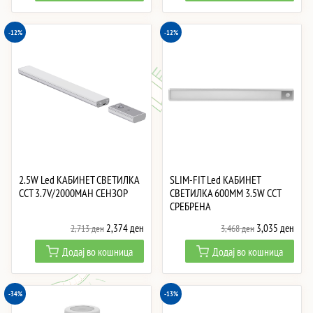
3,468 ден.
3,035 ден.
3,344 ден.
2,19
-12%
-12%
2.5W Led КАБИНЕТ СВЕТИЛКА
SLIM-FIT Led КАБИНЕТ
CCT 3.7V/2000MAH СЕНЗОР
СВЕТИЛКА 600MM 3.5W CCT
СРЕБРЕНА
Original
Current
Original
Curre
2,374
ден
3,035
ден
2,713
ден
3,468
ден
price
price
price
price
Додај во кошница
Додај во кошница
was:
is:
was:
is:
2,713 ден.
2,374 ден.
3,468 ден.
3,03
-34%
-13%