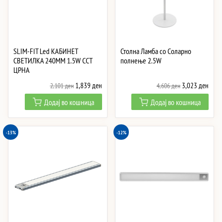
SLIM-FIT Led КАБИНЕТ
Столна Ламба со Соларно
СВЕТИЛКА 240MM 1.5W CCT
полнење 2.5W
ЦРНА
Original
Current
Original
Curre
1,839
ден
3,023
ден
2,101
ден
4,606
ден
price
price
price
price
Додај во кошница
Додај во кошница
was:
is:
was:
is:
2,101 ден.
1,839 ден.
4,606 ден.
3,02
-13%
-12%