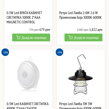
0.5W Led ВРАТА КАБИНЕТ
Ретро Led Ламба 2.6W 2.6 W
СВЕТИЛКА 3000K 2*AAA
Променлива боја 3000K-6000K
MAGNETIC CONTROL
Original
Current
Original
Curre
679
ден
1,822
ден
776
ден
2,082
ден
price
price
price
price
Додај во кошница
Додај во кошница
was:
is:
was:
is:
776 ден.
679 ден.
2,082 ден.
1,82
-13%
-13%
0.5W Led КАБИНЕТ СВЕТИЛКА
Ретро Led Ламба 3W 3W
4000K 3*AAA СЕНЗОР
Променлива боја 3000K-6000K