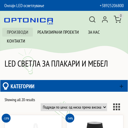
Онлајн LED осветлување
+38925206800
SKIP TO CONTENT
0
ПРОИЗВОДИ
РЕАЛИЗИРАНИ ПРОЕКТИ
ЗА НАС
КОНТАКТИ
LED СВЕТЛА ЗА ПЛАКАРИ И МЕБЕЛ
КАТЕГОРИИ
Sorted
Showing all 20 results
by
price:
-13%
-34%
low
to