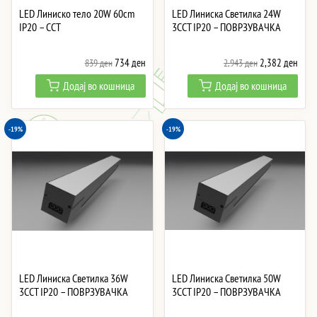
LED Линиско тело 20W 60cm
LED Линиска Светилка 24W
IP20 – CCT
3CCT IP20 – ПОВРЗУВАЧКА
Original
Current
Original
Curre
734
ден
2,382
ден
839
ден
2,943
ден
price
price
price
price
Додај во кошница
Додај во кошница
was:
is:
was:
is:
839 ден.
734 ден.
2,943 ден.
2,38
-19%
-19%
LED Линиска Светилка 36W
LED Линиска Светилка 50W
3CCT IP20 – ПОВРЗУВАЧКА
3CCT IP20 – ПОВРЗУВАЧКА