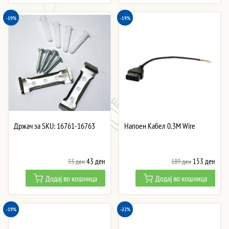
252 ден.
204 ден.
126 ден.
102 
-19%
-19%
Држач за SKU: 16761-16763
Напоен Кабел 0.3M Wire
Original
Current
Original
Curre
43
ден
153
ден
53
ден
189
ден
price
price
price
price
Додај во кошница
Додај во кошница
was:
is:
was:
is:
53 ден.
43 ден.
189 ден.
153 
-19%
-22%