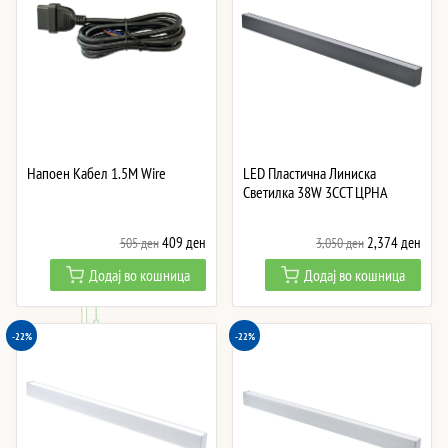
Напоен Кабел 1.5M Wire
LED Пластична Линиска
Светилка 38W 3CCT ЦРНА
Original
Current
Original
Curre
409
ден
2,374
ден
505
ден
3,050
ден
price
price
price
price
Додај во кошница
Додај во кошница
was:
is:
was:
is:
505 ден.
409 ден.
3,050 ден.
2,37
-22%
-22%