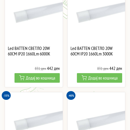
Led BATTEN СВЕТЛО 20W
Led BATTEN СВЕТЛО 20W
60CM IP20 1660Lm 6000K
60CM IP20 1660Lm 3000K
Original
Current
Original
Curre
442
ден
442
ден
831
ден
831
ден
price
price
price
price
Додај во кошница
Додај во кошница
was:
is:
was:
is:
831 ден.
442 ден.
831 ден.
442 
-53%
-40%