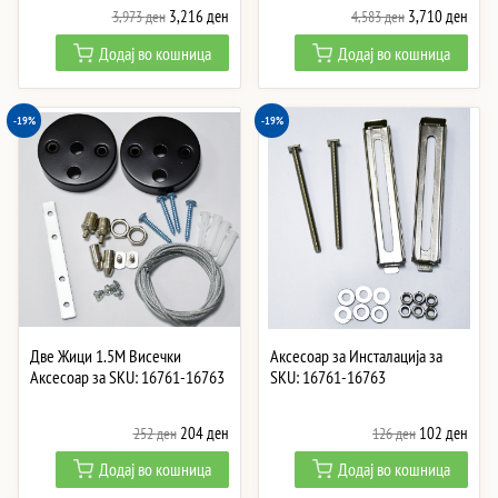
Original
Current
Original
Curre
3,216
ден
3,710
ден
3,973
ден
4,583
ден
price
price
price
price
Додај во кошница
Додај во кошница
was:
is:
was:
is:
3,973 ден.
3,216 ден.
4,583 ден.
3,71
-19%
-19%
Две Жици 1.5M Висечки
Аксесоар за Инсталација за
Аксесоар за SKU: 16761-16763
SKU: 16761-16763
Original
Current
Original
Curre
204
ден
102
ден
252
ден
126
ден
price
price
price
price
Додај во кошница
Додај во кошница
was:
is:
was:
is: