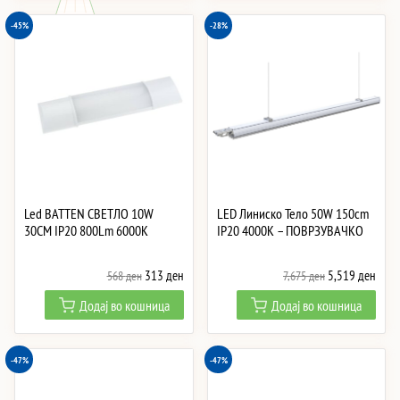
-45%
-28%
Led BATTEN СВЕТЛО 10W
LED Линиско Тело 50W 150cm
30CM IP20 800Lm 6000K
IP20 4000K – ПОВРЗУВАЧКО
Original
Current
Original
Curre
313
ден
5,519
ден
568
ден
7,675
ден
price
price
price
price
Додај во кошница
Додај во кошница
was:
is:
was:
is:
568 ден.
313 ден.
7,675 ден.
5,51
-47%
-47%