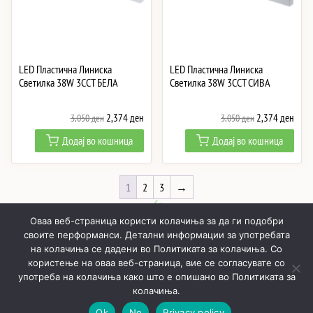
LED Пластична Линиска
LED Пластична Линиска
Светилка 38W 3CCT БЕЛА
Светилка 38W 3CCT СИВА
Original
Current
Original
Curre
2,374
ден
2,374
ден
3,050
ден
3,050
ден
price
price
price
price
Додај во кошница
Додај во кошница
was:
is:
was:
is:
3,050 ден.
2,374 ден.
3,050 ден.
2,37
1
2
3
→
Оваа веб-страница користи колачиња за да ги подобри
своите перформанси. Детални информации за употребата
на колачиња се дадени во Политиката за колачиња. Со
користење на оваа веб-страница, вие се согласувате со
ПОЧНУВАЈЌИ
ПРОИЗВОДИ
МОЈ ПРОФИЛ
КОШНИЧКА
употреба на колачиња како што е опишано во Политиката за
РЕАЛИЗИРАНИ ПРОЕКТИ
ЗА НАС
КОНТАКТИ
колачиња.
Ok
No
Privacy policy