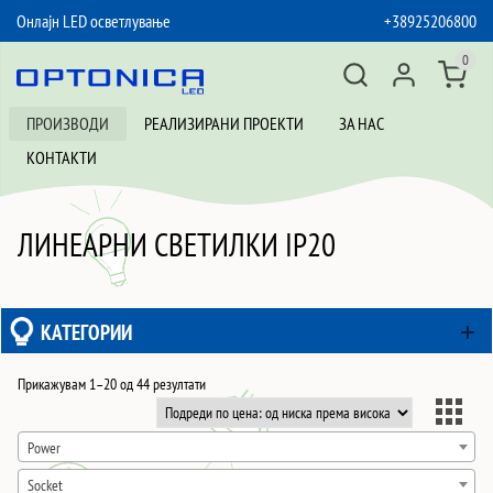
Онлајн LED осветлување
+38925206800
SKIP TO CONTENT
0
ПРОИЗВОДИ
РЕАЛИЗИРАНИ ПРОЕКТИ
ЗА НАС
КОНТАКТИ
ЛИНЕАРНИ СВЕТИЛКИ IP20
КАТЕГОРИИ
Sorted
Прикажувам 1–20 од 44 резултати
by
price:
Power
low
Socket
to