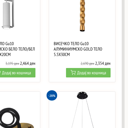
ЛО Gu10
ВИСЕЧКО ТЕЛО Gu10
СКО БЕЛО ТЕЛО/БЕЛ
АЛУМИНИУМСКО GOLD ТЕЛО
6X20CM
5.5X30CM
Original
Current
Original
Current
2,464
ден
2,354
ден
3,195
ден
2,690
ден
price
price
price
price
Додај во кошница
Додај во кошница
was:
is:
was:
is:
3,195 ден.
2,464 ден.
2,690 ден.
2,354 ден.
-28%