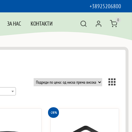
+38925206800
0
ЗА НАС
КОНТАКТИ
-28%