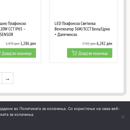
ешно Плафонско
LED Плафонска Светилка
 20W CCT IP65 –
Вентилатор 36W/3CCT Бела/Црна
 SENSOR
+ Далечинско
Original
Current
Original
Current
1,286
ден
6,282
ден
1,470
ден
7,761
ден
price
price
price
price
Додај во кошница
Додај во кошница
was:
is:
was:
is:
1,470 ден.
1,286 ден.
7,761 ден.
6,282 ден.
→
дадени во Политиката за колачиња. Со користење на оваа веб-
ката за колачиња.
Општи услови
Политика за приватност