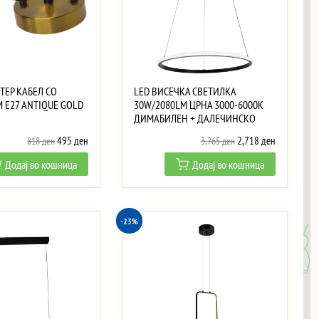
ТЕР КАБЕЛ СО
LED ВИСЕЧКА СВЕТИЛКА
 E27 ANTIQUE GOLD
30W/2080LM ЦРНА 3000-6000K
ДИМАБИЛЕН + ДАЛЕЧИНСКО
Original
Current
Original
Current
495
ден
2,718
ден
818
ден
3,765
ден
price
price
price
price
Додај во кошница
Додај во кошница
was:
is:
was:
is:
818 ден.
495 ден.
3,765 ден.
2,718 ден.
-23%