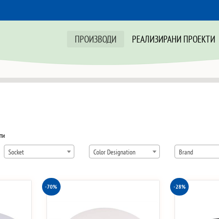
ПРОИЗВОДИ
РЕАЛИЗИРАНИ ПРОЕКТИ
Sorted
ти
by
Socket
Color Designation
Brand
price:
low
to
-70%
-28%
high