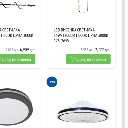
А СВЕТИЛКА
LED ВИСЕЧКА СВЕТИЛКА
 ПЕСОК ЦРНА 3000K
15W/1200LM ПЕСОК ЦРНА 3000K
175-265V
Original
Current
Original
Current
6,909
ден
2,722
ден
9,023
ден
3,555
ден
price
price
price
price
Додај во кошница
Додај во кошница
was:
is:
was:
is:
9,023 ден.
6,909 ден.
3,555 ден.
2,722 ден.
-19%