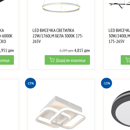
КА
LED ВИСЕЧКА СВЕТИЛКА
LED ВИСЕЧК
-6000K
22W/1760LM БЕЛА 3000K 175-
30W/2400LM
СКО
265V
175-265V
riginal
Current
Original
Current
4,951
ден
4,815
ден
6,289
ден
rice
price
price
price
ошница
Додај во кошница
as:
is:
was:
is:
,658 ден.
4,951 ден.
6,289 ден.
4,815 ден.
-23%
-13%