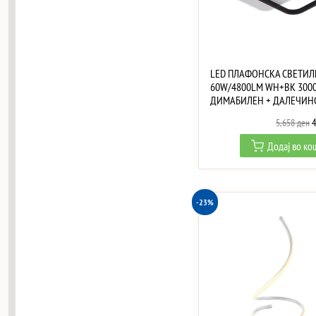
LED ПЛАФОНСКА СВЕТИЛ
60W/4800LM WH+BK 3000
ДИМАБИЛЕН + ДАЛЕЧИН
O
5,658
ден
p
Додај во к
w
5
-23%