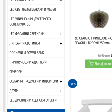
+
LED СВЕТЛА ЗА ПЛАКАРИ И МЕБЕЛ
LED УЛИЧНО И ИНДУСТРИСКО
ОСВЕТЛУВАЊЕ
+
LED ФАСАДНИ СВЕТИЛКИ
3D СТАКЛО ПРИВЕЗОК – 
+
SEAGULL D290xH250mm
ЛИНЕАРНИ СВЕТИЛКИ
ПОЛНАЧИ И POWER BANK
O
6,142
ден
p
ПРИКЛУЧОЦИ И АДАПТЕРИ
Додај во к
w
СЕНЗОРИ
6
+
СОЛАРНИ ПРОДУКТИ И ИНВЕРТЕРИ
-13%
+
ДРУГИ
LED ДИСПЛЕИ И СЦЕНСКИ ЕФЕКТИ