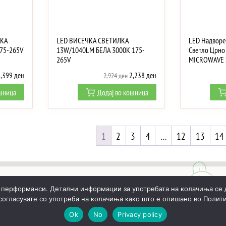
ЛКА
LED ВИСЕЧКА СВЕТИЛКА
LED Надвор
75-265V
13W/1040LM БЕЛА 3000K 175-
Светло Црно
265V
MICROWAVE
riginal
Current
Original
Current
2,399
ден
2,238
ден
2,924
ден
rice
price
price
price
ошница
Додај во кошница
as:
is:
was:
is:
,134 ден.
2,399 ден.
2,924 ден.
2,238 ден.
1
2
3
4
…
12
13
14
 перформанси. Детални информации за употребата на колачиња се 
 согласувате со употреба на колачиња како што е опишано во Полити
ИЧКА
РЕАЛИЗИРАНИ ПРОЕКТИ
ЗА НАС
КОНТАКТИ
Ok
No
Privacy policy