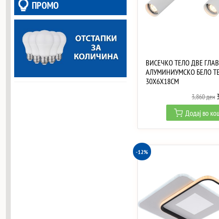
ПРОМО
ВИСЕЧКО ТЕЛО ДВЕ ГЛАВ
АЛУМИНИУМСКО БЕЛО Т
30X6X18CM
O
3,860
ден
p
Додај во к
w
3
-12%