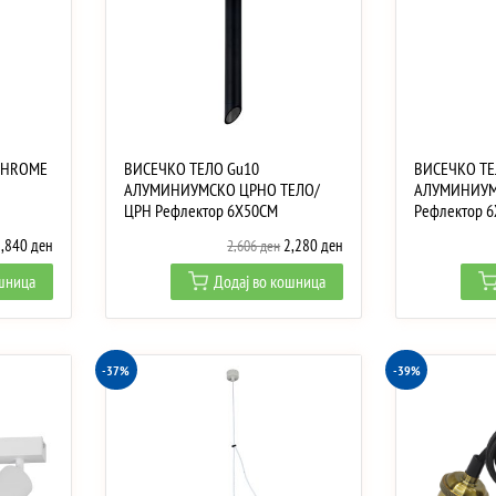
CHROME
ВИСЕЧКО ТЕЛО Gu10
ВИСЕЧКО ТЕ
АЛУМИНИУМСКО ЦРНО ТЕЛО/
АЛУМИНИУМ
ЦРН Рефлектор 6X50CM
Рефлектор 
riginal
Current
Original
Current
1,840
ден
2,280
ден
2,606
ден
rice
price
price
price
ошница
Додај во кошница
as:
is:
was:
is:
,142 ден.
1,840 ден.
2,606 ден.
2,280 ден.
-37%
-39%