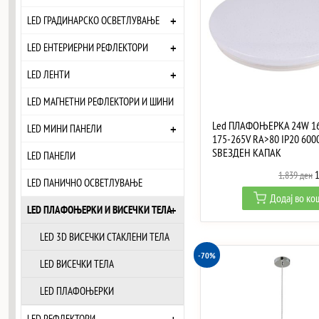
+
LED ГРАДИНАРСКО ОСВЕТЛУВАЊЕ
+
LED ЕНТЕРИЕРНИ РЕФЛЕКТОРИ
+
LED ЛЕНТИ
LED МАГНЕТНИ РЕФЛЕКТОРИ И ШИНИ
Led ПЛАФОЊЕРКА 24W 1
+
LED МИНИ ПАНЕЛИ
175-265V RA>80 IP20 600
ЅВЕЗДЕН КАПАК
LED ПАНЕЛИ
O
1,839
ден
LED ПАНИЧНО ОСВЕТЛУВАЊЕ
p
Додај во к
w
+
LED ПЛАФОЊЕРКИ И ВИСЕЧКИ ТЕЛА
1
LED 3D ВИСЕЧКИ СТАКЛЕНИ ТЕЛА
-70%
LED ВИСЕЧКИ ТЕЛА
LED ПЛАФОЊЕРКИ
LED РЕФЛЕКТОРИ