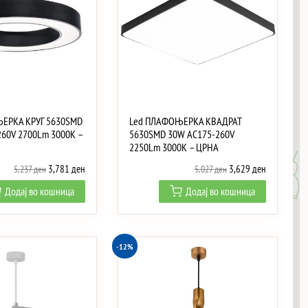
ЕРКА КРУГ 5630SMD
Led ПЛАФОЊЕРКА КВАДРАТ
60V 2700Lm 3000K –
5630SMD 30W AC175-260V
2250Lm 3000K – ЦРНА
Original
Current
Original
Current
3,781
ден
3,629
ден
5,237
ден
5,027
ден
price
price
price
price
Додај во кошница
Додај во кошница
was:
is:
was:
is:
5,237 ден.
3,781 ден.
5,027 ден.
3,629 ден.
-12%