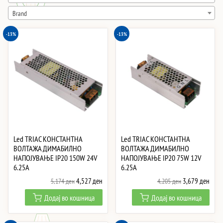
high
Brand
-13%
-13%
Led TRIAC КОНСТАНТНА
Led TRIAC КОНСТАНТНА
ВОЛТАЖА ДИМАБИЛНО
ВОЛТАЖА ДИМАБИЛНО
НАПОЈУВАЊЕ IP20 150W 24V
НАПОЈУВАЊЕ IP20 75W 12V
6.25A
6.25A
Original
Current
Original
Curre
4,527
ден
3,679
ден
5,174
ден
4,205
ден
price
price
price
price
Додај во кошница
Додај во кошница
was:
is:
was:
is:
5,174 ден.
4,527 ден.
4,205 ден.
3,67