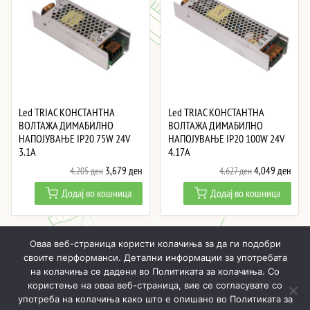
Led TRIAC КОНСТАНТНА
Led TRIAC КОНСТАНТНА
ВОЛТАЖА ДИМАБИЛНО
ВОЛТАЖА ДИМАБИЛНО
НАПОЈУВАЊЕ IP20 75W 24V
НАПОЈУВАЊЕ IP20 100W 24V
3.1A
4.17A
Original
Current
Original
Curre
3,679
ден
4,049
ден
4,205
ден
4,627
ден
price
price
price
price
Додај во кошница
Додај во кошница
was:
is:
was:
is:
4,205 ден.
3,679 ден.
4,627 ден.
4,04
Оваа веб-страница користи колачиња за да ги подобри
своите перформанси. Детални информации за употребата
на колачиња се дадени во Политиката за колачиња. Со
користење на оваа веб-страница, вие се согласувате со
ПОЧНУВАЈЌИ
ПРОИЗВОДИ
МОЈ ПРОФИЛ
КОШНИЧКА
употреба на колачиња како што е опишано во Политиката за