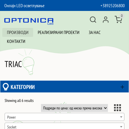
Онлајн LED осветлување
+38925206800
SKIP TO CONTENT
0
ПРОИЗВОДИ
РЕАЛИЗИРАНИ ПРОЕКТИ
ЗА НАС
КОНТАКТИ
TRIAC
КАТЕГОРИИ
Sorted
Showing all 6 results
by
price:
Power
low
Socket
to