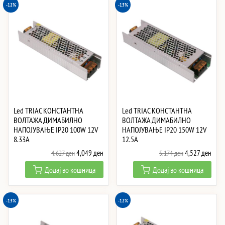
-12%
-13%
Led TRIAC КОНСТАНТНА
Led TRIAC КОНСТАНТНА
ВОЛТАЖА ДИМАБИЛНО
ВОЛТАЖА ДИМАБИЛНО
НАПОЈУВАЊЕ IP20 100W 12V
НАПОЈУВАЊЕ IP20 150W 12V
8.33A
12.5A
Original
Current
Original
Curre
4,049
ден
4,527
ден
4,627
ден
5,174
ден
price
price
price
price
Додај во кошница
Додај во кошница
was:
is:
was:
is:
4,627 ден.
4,049 ден.
5,174 ден.
4,527
-13%
-12%