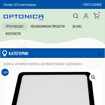
Онлајн LED осветлување
+38925206800
SKIP TO CONTENT
0
ПРОИЗВОДИ
РЕАЛИЗИРАНИ ПРОЕКТИ
ЗА НАС
КОНТАКТИ
КАТЕГОРИИ
ДОМА
>
LED МИНИ ПАНЕЛИ
>
LED МИНИ ПАНЕЛИ НАДГРАДНИ
>
-54%