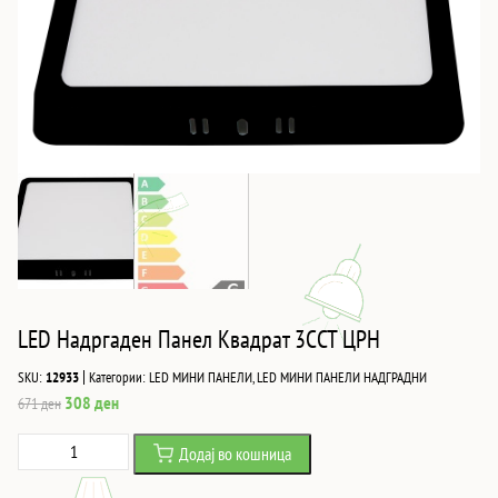
LED Надргаден Панел Квадрат 3CCT ЦРН
|
SKU:
12933
Категории:
LED МИНИ ПАНЕЛИ
,
LED МИНИ ПАНЕЛИ НАДГРАДНИ
Original
Current
308
ден
671
ден
price
price
LED
Додај во кошница
was:
is:
Надргаден
671 ден.
308 ден.