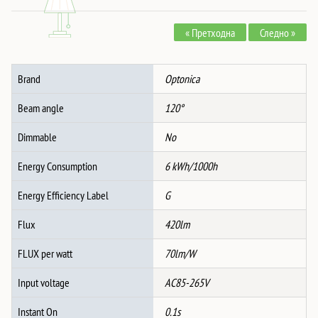
Панел
Квадрат
« Претходна
Следно »
3CCT
ЦРН
количина
Brand
Optonica
Beam angle
120°
Dimmable
No
Energy Consumption
6 kWh/1000h
Energy Efficiency Label
G
Flux
420lm
FLUX per watt
70lm/W
Input voltage
AC85-265V
Instant On
0.1s