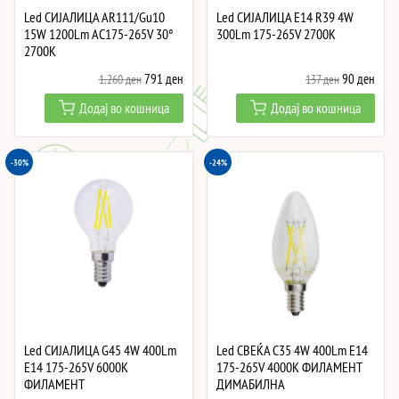
Led СИЈАЛИЦА AR111/Gu10
Led СИJАЛИЦА E14 R39 4W
15W 1200Lm AC175-265V 30°
300Lm 175-265V 2700K
2700K
Original
Current
Original
Curre
791
ден
90
ден
1,260
ден
137
ден
price
price
price
price
Додај во кошница
Додај во кошница
was:
is:
was:
is:
1,260 ден.
791 ден.
137 ден.
90 д
-30%
-24%
Led СИJАЛИЦА G45 4W 400Lm
Led СВЕЌА C35 4W 400Lm E14
E14 175-265V 6000K
175-265V 4000K ФИЛАМЕНТ
ФИЛАМЕНТ
ДИМАБИЛНА