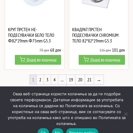
КРУГ ПРСТЕН НЕ-
КВАДРАТ ПРСТЕН
ПОДЕСУВАЧКИ БЕЛО ТЕЛО
ПОДЕСУВАЧКИ CHROMIUM
Φ82*29mm Φ75mm G5.3
ТЕЛО 82*82*29mm G5.3
Original
Current
Original
Curre
68
ден
101
ден
78
ден
116
ден
price
price
price
price
Додај во кошница
Додај во кошница
was:
is:
was:
is:
78 ден.
68 ден.
116 ден.
101 
1
2
3
4
…
19
20
21
→
Оваа веб-страница користи колачиња за да ги подобри
своите перформанси. Детални информации за употребата
на колачиња се дадени во Политиката за колачиња. Со
користење на оваа веб-страница, вие се согласувате со
ПОЧНУВАЈЌИ
ПРОИЗВОДИ
МОЈ ПРОФИЛ
КОШНИЧКА
употреба на колачиња како што е опишано во Политиката за
РЕАЛИЗИРАНИ ПРОЕКТИ
ЗА НАС
КОНТАКТИ
колачиња.
Ok
No
Privacy policy