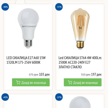
-40%
-37%
LED СИJАЛИЦА E27 A60 15W
Led СИJАЛИЦА ST64 4W 400Lm
1320LM 175-256V 6000K
2500K AC220-240V E27
ЗЛАТНО СТАКЛО
Original
Current
Original
Curre
103
ден
197
ден
171
ден
313
ден
price
price
price
price
Додај во кошница
Додај во кошница
was:
is:
was:
is:
171 ден.
103 ден.
313 ден.
197 
-43%
-37%