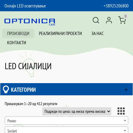
Онлајн LED осветлување
+38925206800
SKIP TO CONTENT
0
ПРОИЗВОДИ
РЕАЛИЗИРАНИ ПРОЕКТИ
ЗА НАС
КОНТАКТИ
LED СИЈАЛИЦИ
КАТЕГОРИИ
Sorted
Прикажувам 1–20 од 412 резултати
by
price:
Power
low
Socket
to