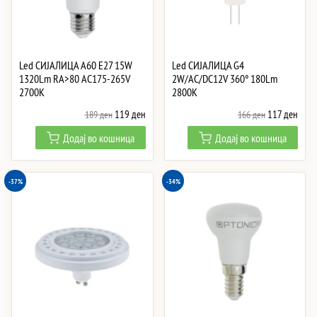
Led СИJАЛИЦА A60 E27 15W
Led СИJАЛИЦА G4
1320Lm RA>80 AC175-265V
2W/AC/DC12V 360° 180Lm
2700K
2800K
Original
Current
Original
Curre
119
ден
117
ден
189
ден
166
ден
price
price
price
price
Додај во кошница
Додај во кошница
was:
is:
was:
is:
189 ден.
119 ден.
166 ден.
117 
-37%
-34%