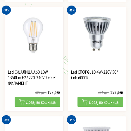
189 ден.
144 ден.
166 ден.
126 
-37%
-53%
Led СИJАЛИЦА A60 10W
Led СПОТ Gu10 4W/220V 50°
1350Lm E27 220-240V 2700K
Cob 6000K
ФИЛАМЕНТ
Original
Current
Original
Curre
192
ден
158
ден
305
ден
334
ден
price
price
price
price
Додај во кошница
Додај во кошница
was:
is:
was:
is:
305 ден.
192 ден.
334 ден.
158 
-24%
-24%