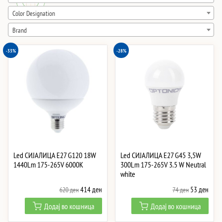
high
Color Designation
Brand
-33%
-28%
Led СИJАЛИЦА E27 G120 18W
Led СИЈАЛИЦА E27 G45 3,5W
1440Lm 175-265V 6000K
300Lm 175-265V 3.5 W Neutral
white
Original
Current
Original
Curre
414
ден
53
ден
620
ден
74
ден
price
price
price
price
Додај во кошница
Додај во кошница
was:
is:
was:
is:
620 ден.
414 ден.
74 ден.
53 д