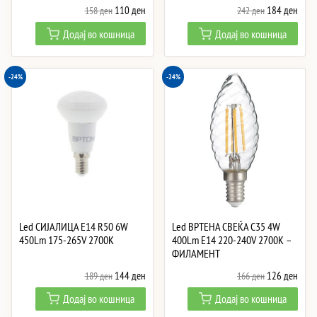
Original
Current
Original
Curre
110
ден
184
ден
158
ден
242
ден
price
price
price
price
Додај во кошница
Додај во кошница
was:
is:
was:
is:
158 ден.
110 ден.
242 ден.
184 
-24%
-24%
Led СИJАЛИЦА E14 R50 6W
Led ВРТЕНА СВЕЌА C35 4W
450Lm 175-265V 2700K
400Lm E14 220-240V 2700K –
ФИЛАМЕНТ
Original
Current
Original
Curre
144
ден
126
ден
189
ден
166
ден
price
price
price
price
Додај во кошница
Додај во кошница
was:
is:
was:
is: