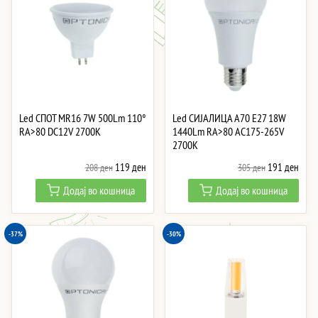
Led СПОТ MR16 7W 500Lm 110°
Led СИJАЛИЦА A70 E27 18W
RA>80 DC12V 2700K
1440Lm RA>80 AC175-265V
2700K
Original
Current
Original
Curre
119
ден
191
ден
208
ден
305
ден
price
price
price
price
Додај во кошница
Додај во кошница
was:
is:
was:
is:
208 ден.
119 ден.
305 ден.
191 
-37%
-30%