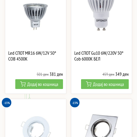
Led СПОТ MR16 6W/12V 50°
Led СПОТ Gu10 6W/220V 50°
СОВ 4500K
Cob 6000K БЕЛ
Original
Current
Original
Curre
381
ден
349
ден
501
ден
459
ден
price
price
price
price
Додај во кошница
Додај во кошница
was:
is:
was:
is:
501 ден.
381 ден.
459 ден.
349 
-13%
-13%