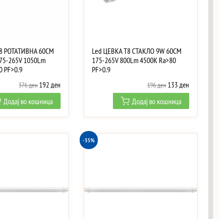
T8 РОТАТИВНА 60CM
Led ЦЕВКА T8 СТАКЛО 9W 60CM
75-265V 1050Lm
175-265V 800Lm 4500K Ra>80
0 PF>0.9
PF>0.9
Original
Current
Original
Current
192
ден
133
ден
376
ден
196
ден
price
price
price
price
Додај во кошница
Додај во кошница
was:
is:
was:
is:
376 ден.
192 ден.
196 ден.
133 ден.
-35%