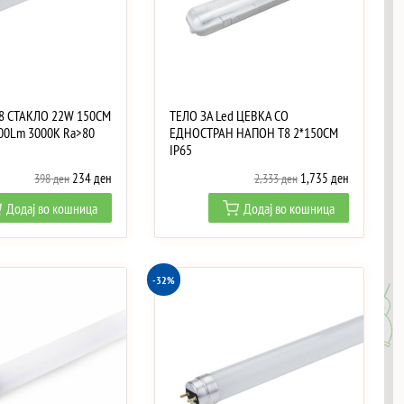
T8 СТАКЛО 22W 150CM
ТЕЛО ЗА Led ЦЕВКА СО
00Lm 3000K Ra>80
ЕДНОСТРАН НАПОН T8 2*150CM
IP65
Original
Current
Original
Current
234
ден
1,735
ден
398
ден
2,333
ден
price
price
price
price
Додај во кошница
Додај во кошница
was:
is:
was:
is:
398 ден.
234 ден.
2,333 ден.
1,735 ден.
-32%