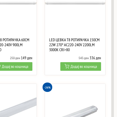
T8 РОТИРАЧКА 60CM
LED ЦЕВКА T8 РОТИРАЧКА 150CM
20-240V 900LM
22W 270° AC220-240V 2200LM
0
3000K CRI>80
Original
Current
Original
Current
149
ден
336
ден
250
ден
545
ден
price
price
price
price
Додај во кошница
Додај во кошница
was:
is:
was:
is:
250 ден.
149 ден.
545 ден.
336 ден.
-26%