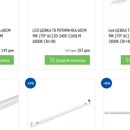
А 60CM
LED ЦЕВКА T8 РОТИРАЧКА 60CM
Led ЦЕВКА 
LM
9W 270° AC220-240V 1260LM
9W 270° AC1
6000K CRI>80
2800K CRI>8
Original
Current
Original
Current
149
ден
203
ден
н
313
ден
price
price
price
price
ошница
Додај во кошница
was:
is:
was:
is:
250 ден.
149 ден.
313 ден.
203 ден.
-19%
-40%