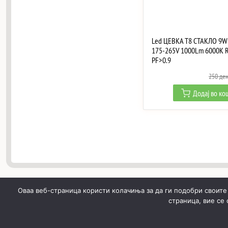
Led ЦЕВКА T8 СТАКЛО 9W
175-265V 1000Lm 6000K 
PF>0.9
250
де
Додај во к
Оваа веб-страница користи колачиња за да ги подобри своите
страница, вие се
ПОЧНУВАЈЌИ
ПРОИЗВОДИ
МОЈ ПРОФИЛ
КОШН
Онлајн LED осветлување © 2019 - 2026