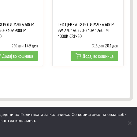
T8 РОТИРАЧКА 60CM
LED ЦЕВКА T8 РОТИРАЧКА 60CM
20-240V 900LM
9W 270° AC220-240V 1260LM
0
4000K CRI>80
Original
Current
Original
Current
149
ден
203
ден
250
ден
313
ден
price
price
price
price
Додај во кошница
Додај во кошница
was:
is:
was:
is:
250 ден.
149 ден.
313 ден.
203 ден.
дадени во Политиката за колачиња. Со користење на оваа веб-
ката за колачиња.
Општи услови
Политика за приватност