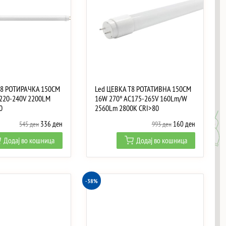
T8 РОТИРАЧКА 150CM
Led ЦЕВКА T8 РОТАТИВНА 150CM
220-240V 2200LM
16W 270° AC175-265V 160Lm/W
0
2560Lm 2800K CRI>80
Original
Current
Original
Current
336
ден
160
ден
545
ден
993
ден
price
price
price
price
Додај во кошница
Додај во кошница
was:
is:
was:
is:
545 ден.
336 ден.
993 ден.
160 ден.
-38%