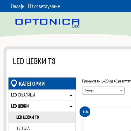
Онлајн LED осветлување
SKIP TO CONTENT
LED ЦЕВКИ T8
Прикажувам 1–20 од 48 резултат
КАТЕГОРИИ
Power
+
LED СИЈАЛИЦИ
+
LED ЦЕВКИ
-41%
LED ЦЕВКИ T8
T5 ТЕЛА