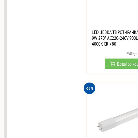
LED ЦЕВКА T8 РОТИРАЧК
9W 270° AC220-240V 900
4000K CRI>80
250
де
Додај во к
-52%