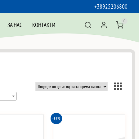
+38925206800
0
ЗА НАС
КОНТАКТИ
-84%