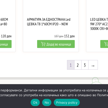
 60CM
АРМАТУРА ЗА ЕДНОСТРАНА Led
LED ЦЕВКА 
Ra>80
ЦЕВКА T8 1*60CM IP20 – NEW
9W 270° AC2
3000K CRI>8
Original
Current
Original
Current
120
ден
152
ден
н
187
ден
price
price
price
price
ошница
Додај во кошница
was:
is:
was:
is:
250 ден.
120 ден.
187 ден.
152 ден.
1
2
3
→
 перформанси. Детални информации за употребата на колачиња се 
 согласувате со употреба на колачиња како што е опишано во Полити
ИЧКА
РЕАЛИЗИРАНИ ПРОЕКТИ
ЗА НАС
КОНТАКТИ
Ok
No
Privacy policy