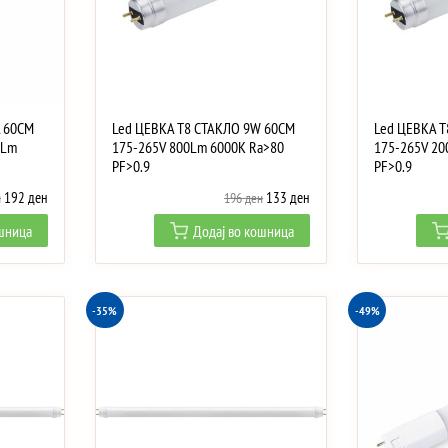
 60CM
Led ЦЕВКА T8 СТАКЛО 9W 60CM
Led ЦЕВКА 
0Lm
175-265V 800Lm 6000K Ra>80
175-265V 20
PF>0.9
PF>0.9
Original
Current
Original
Current
192
ден
133
ден
н
196
ден
price
price
price
price
ошница
Додај во кошница
was:
is:
was:
is:
376 ден.
192 ден.
196 ден.
133 ден.
-35%
-49%