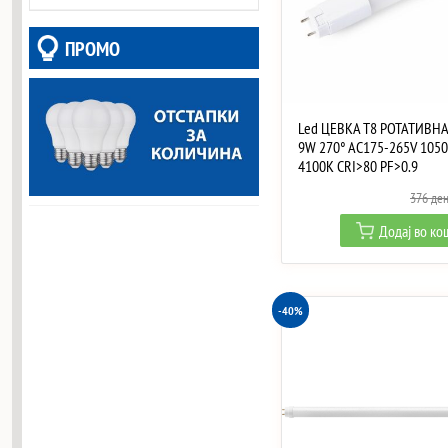
ПРОМО
Led ЦЕВКА T8 РОТАТИВНА
9W 270° AC175-265V 105
4100K CRI>80 PF>0.9
376
де
Додај во к
-40%