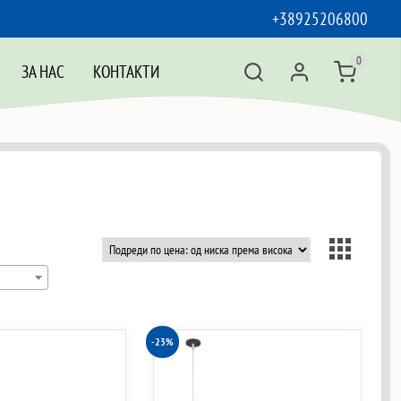
+38925206800
0
ЗА НАС
КОНТАКТИ
-23%