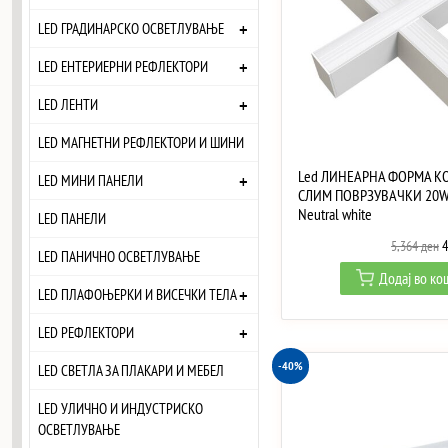
+
LED ГРАДИНАРСКО ОСВЕТЛУВАЊЕ
+
LED ЕНТЕРИЕРНИ РЕФЛЕКТОРИ
+
LED ЛЕНТИ
LED МАГНЕТНИ РЕФЛЕКТОРИ И ШИНИ
Led ЛИНЕАРНА ФОРМА К
+
LED МИНИ ПАНЕЛИ
СЛИМ ПОВРЗУВАЧКИ 20W
Neutral white
LED ПАНЕЛИ
O
5,364
ден
LED ПАНИЧНО ОСВЕТЛУВАЊЕ
p
Додај во к
w
+
LED ПЛАФОЊЕРКИ И ВИСЕЧКИ ТЕЛА
5
+
LED РЕФЛЕКТОРИ
-40%
LED СВЕТЛА ЗА ПЛАКАРИ И МЕБЕЛ
LED УЛИЧНО И ИНДУСТРИСКО
ОСВЕТЛУВАЊЕ