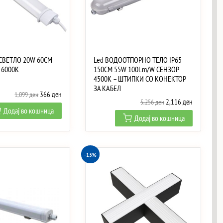
 СВЕТЛО 20W 60CM
Led ВОДООТПОРНО ТЕЛО IP65
 6000K
150CM 55W 100Lm/W СЕНЗОР
4500K – ШТИПКИ СО КОНЕКТОР
ЗА КАБЕЛ
Original
Current
366
ден
1,099
ден
Original
Current
2,116
ден
5,256
ден
price
price
Додај во кошница
price
price
was:
is:
Додај во кошница
was:
is:
1,099 ден.
366 ден.
5,256 ден.
2,116 ден.
-13%