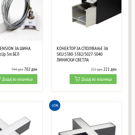
PENSION ЗА ШИНА
КОНЕКТОР ЗА СПОЈУВАЊЕ ЗА
 clip 5m БЕЛ
SKU:5380-5382/5027-5040
ЛИНИСКИ СВЕТЛА
Original
Current
Original
Current
702
ден
221
ден
944
ден
252
ден
price
price
price
price
Додај во кошница
Додај во кошница
was:
is:
was:
is:
944 ден.
702 ден.
252 ден.
221 ден.
-13%