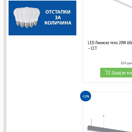
LED Линиско тело 20W 60
– CCT
839
де
Додај во к
-12%