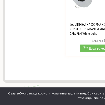
Led ЛИНЕАРНА ФОРМА К
СЛИМ ПОВРЗУВАЧКИ 20
СРЕБРЕН White light
O
5,364
ден
p
Додај во к
w
5
Оваа веб-страница користи колачиња за да ги подобри своите
страница, вие се
ПОЧНУВАЈЌИ
ПРОИЗВОДИ
МОЈ ПРОФИЛ
КОШН