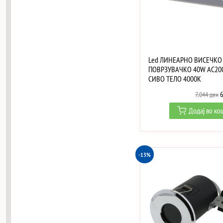
Led ЛИНЕАРНО ВИСЕЧКО
ПОВРЗУВАЧКО 40W AC20
СИВО ТЕЛО 4000K
O
7,044
ден
p
Додај во к
w
7
-13%