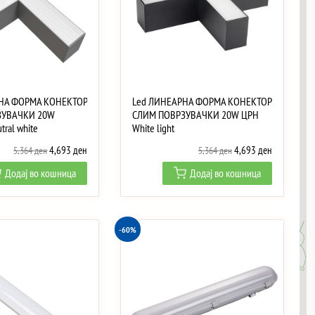
НА ФОРМА КОНЕКТОР
Led ЛИНЕАРНА ФОРМА КОНЕКТОР
ЗУВАЧКИ 20W
СЛИМ ПОВРЗУВАЧКИ 20W ЦРН
ral white
White light
Original
Current
Original
Current
4,693
ден
4,693
ден
5,364
ден
5,364
ден
price
price
price
price
Додај во кошница
Додај во кошница
was:
is:
was:
is:
5,364 ден.
4,693 ден.
5,364 ден.
4,693 ден.
-60%