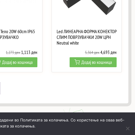
f Тело 20W 60cm IP65
Led ЛИНЕАРНА ФОРМА КОНЕКТОР
ВРЗУВАЧКО
СЛИМ ПОВРЗУВАЧКИ 20W ЦРН
Neutral white
Original
Current
Original
Current
1,113
ден
4,693
ден
1,273
ден
5,364
ден
price
price
price
price
Додај во кошница
Додај во кошница
was:
is:
was:
is:
1,273 ден.
1,113 ден.
5,364 ден.
4,693 ден.
дадени во Политиката за колачиња. Со користење на оваа веб-
ката за колачиња.