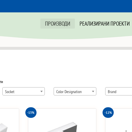
ПРОИЗВОДИ
РЕАЛИЗИРАНИ ПРОЕКТИ
Sorted
ти
by
Socket
Color Designation
Brand
price:
low
to
-13%
-12%
high