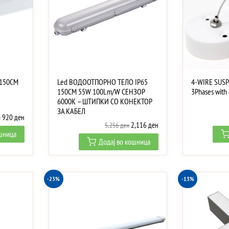
 150CM
Led ВОДООТПОРНО ТЕЛО IP65
4-WIRE SUS
150CM 55W 100Lm/W СЕНЗОР
3Phases with
6000K – ШТИПКИ СО КОНЕКТОР
ЗА КАБЕЛ
Original
Current
920
ден
н
Original
Current
2,116
ден
5,256
ден
price
price
ошница
price
price
was:
is:
Додај во кошница
was:
is:
1,535 ден.
920 ден.
5,256 ден.
2,116 ден.
-23%
-13%