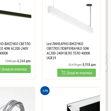
НО ВИСЕЧКО СВЕТЛО
Led ЛИНЕАРНО ВИСЕЧКО
О 40W AC200-240V
СВЕТЛОS ПОВРЗУВАЧКО 50W
4000K
AC200-240V БЕЛО ТЕЛО 4000K
UGR19
Original
Current
6,164
ден
7,044
ден
Original
Current
8,938
ден
11,674
ден
price
price
Додај во кошница
price
price
was:
is:
Додај во кошница
was:
is:
7,044 ден.
6,164 ден.
11,674 ден.
8,938 ден.
-12%