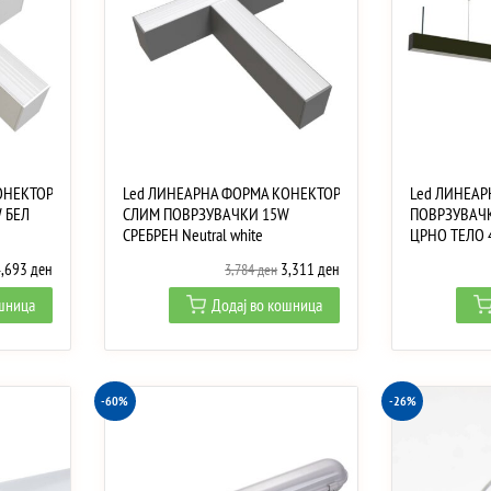
ОНЕКТОР
Led ЛИНЕАРНА ФОРМА КОНЕКТОР
Led ЛИНЕАР
 БЕЛ
СЛИМ ПОВРЗУВАЧКИ 15W
ПОВРЗУВАЧК
СРЕБРЕН Neutral white
ЦРНО ТЕЛО 
riginal
Current
Original
Current
4,693
ден
3,311
ден
3,784
ден
rice
price
price
price
ошница
Додај во кошница
as:
is:
was:
is:
,364 ден.
4,693 ден.
3,784 ден.
3,311 ден.
-60%
-26%