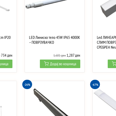
cm IP20
LED Линиско тело 45W IP65 4000K
Led ЛИНЕАР
– ПОВРЗУВАЧКО
СЛИМ ПОВР
СРЕБРЕН Neut
Original
Current
Original
Current
734
ден
1,287
ден
н
1,681
ден
price
price
price
price
ошница
Додај во кошница
was:
is:
was:
is:
839 ден.
734 ден.
1,681 ден.
1,287 ден.
-26%
-67%