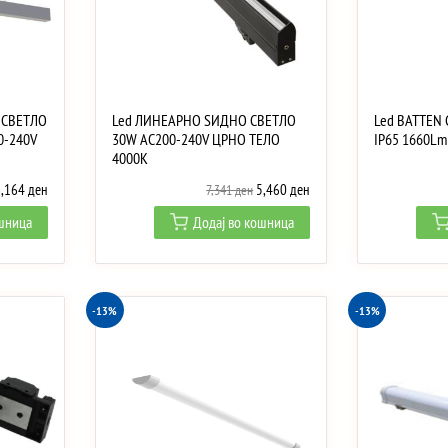
 СВЕТЛО
Led ЛИНЕАРНО ЅИДНО СВЕТЛО
Led BATTEN
0-240V
30W AC200-240V ЦРНО ТЕЛО
IP65 1660Lm
4000K
riginal
Current
Original
Current
6,164
ден
5,460
ден
7,341
ден
rice
price
price
price
ошница
Додај во кошница
as:
is:
was:
is:
,044 ден.
6,164 ден.
7,341 ден.
5,460 ден.
-13%
-13%