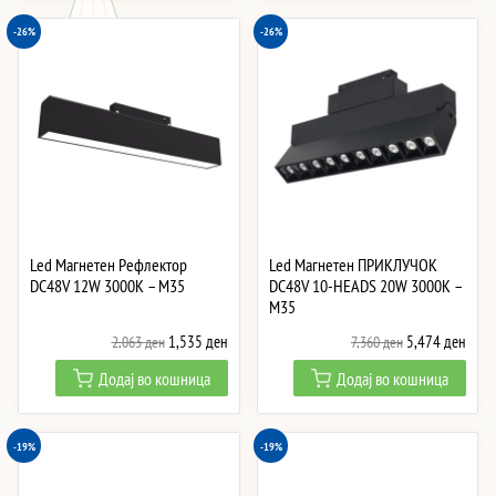
-26%
-26%
Led Магнетен Рефлектор
Led Магнетен ПРИКЛУЧОК
DC48V 12W 3000K – M35
DC48V 10-HEADS 20W 3000K –
M35
Original
Current
Original
Curre
1,535
ден
5,474
ден
2,063
ден
7,360
ден
price
price
price
price
Додај во кошница
Додај во кошница
was:
is:
was:
is:
2,063 ден.
1,535 ден.
7,360 ден.
5,47
-19%
-19%