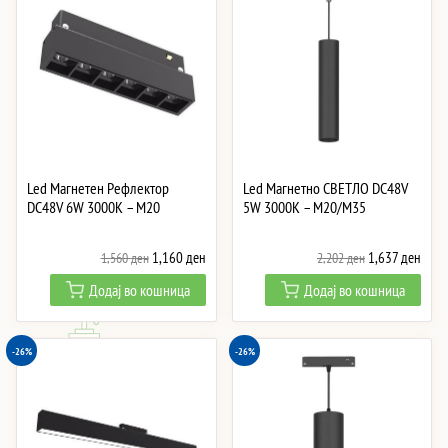
Led Магнетен Рефлектор
Led Магнетно СВЕТЛО DC48V
DC48V 6W 3000K – M20
5W 3000K – M20/M35
Original
Current
Original
Curre
1,160
ден
1,637
ден
1,560
ден
2,202
ден
price
price
price
price
Додај во кошница
Додај во кошница
was:
is:
was:
is:
1,560 ден.
1,160 ден.
2,202 ден.
1,637
-26%
-26%