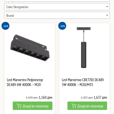
high
Color Designation
Brand
-26%
-26%
Led Магнетен Рефлектор
Led Магнетно СВЕТЛО DC48V
DC48V 6W 4000K – M20
5W 4000K – M20/M35
Original
Current
Original
Curre
1,160
ден
1,637
ден
1,560
ден
2,202
ден
price
price
price
price
Додај во кошница
Додај во кошница
was:
is:
was:
is:
1,560 ден.
1,160 ден.
2,202 ден.
1,637