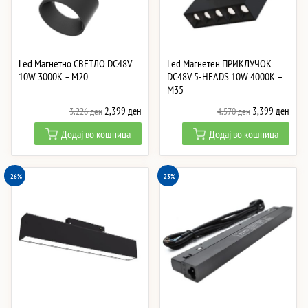
Led Магнетно СВЕТЛО DC48V
Led Магнетен ПРИКЛУЧОК
10W 3000K – M20
DC48V 5-HEADS 10W 4000K –
M35
Original
Current
Original
Curre
2,399
ден
3,399
ден
3,226
ден
4,570
ден
price
price
price
price
Додај во кошница
Додај во кошница
was:
is:
was:
is:
3,226 ден.
2,399 ден.
4,570 ден.
3,39
-26%
-23%