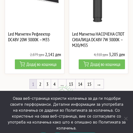
Led Магнетен Рефлектор
Led Магнетна НАСОЧЕНА СПОТ
DC48V 20W 3000K – M35
СИЈАЛИЦА DC48V 7W 3000K –
M20/M35
Original
Current
Original
Curre
2,141
ден
3,205
ден
2,879
ден
4,310
ден
price
price
price
price
Додај во кошница
Додај во кошница
was:
is:
was:
is:
2,879 ден.
2,141 ден.
4,310 ден.
3,20
1
2
3
4
…
13
14
15
→
Оваа веб-страница користи колачиња за да ги подобри
своите перформанси. Детални информации за употребата
на колачиња се дадени во Политиката за колачиња. Со
користење на оваа веб-страница, вие се согласувате со
ПОЧНУВАЈЌИ
ПРОИЗВОДИ
МОЈ ПРОФИЛ
КОШНИЧКА
употреба на колачиња како што е опишано во Политиката за
РЕАЛИЗИРАНИ ПРОЕКТИ
ЗА НАС
КОНТАКТИ
колачиња.