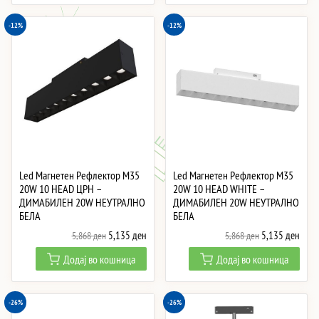
7,046 ден.
5,086 ден.
1,848 ден.
1,33
-12%
-12%
Led Магнетен Рефлектор M35
Led Магнетен Рефлектор M35
20W 10 HEAD ЦРН –
20W 10 HEAD WHITE –
ДИМАБИЛЕН 20W НЕУТРАЛНО
ДИМАБИЛЕН 20W НЕУТРАЛНО
БЕЛА
БЕЛА
Original
Current
Original
Curre
5,135
ден
5,135
ден
5,868
ден
5,868
ден
price
price
price
price
Додај во кошница
Додај во кошница
was:
is:
was:
is:
5,868 ден.
5,135 ден.
5,868 ден.
5,13
-26%
-26%