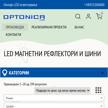
Онлајн LED осветлување
+38925206800
SKIP TO CONTENT
0
ПРОИЗВОДИ
РЕАЛИЗИРАНИ ПРОЕКТИ
ЗА НАС
КОНТАКТИ
LED МАГНЕТНИ РЕФЛЕКТОРИ И ШИНИ
КАТЕГОРИИ
Sorted
Прикажувам 1–20 од 299 резултати
by
price:
Power
low
Socket
to