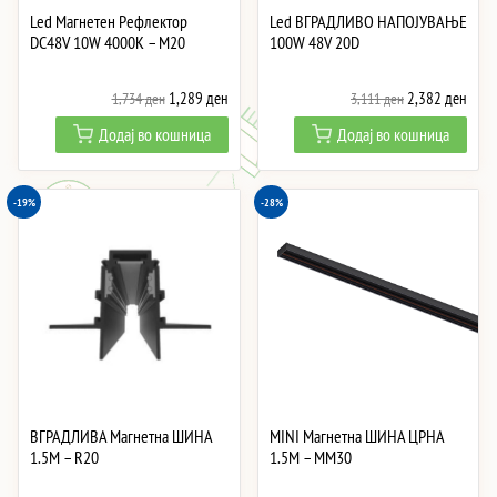
Led Магнетен Рефлектор
Led ВГРАДЛИВО НАПОЈУВАЊЕ
DC48V 10W 4000K – M20
100W 48V 20D
Original
Current
Original
Curre
1,289
ден
2,382
ден
1,734
ден
3,111
ден
price
price
price
price
Додај во кошница
Додај во кошница
was:
is:
was:
is:
1,734 ден.
1,289 ден.
3,111 ден.
2,38
-19%
-28%
ВГРАДЛИВА Магнетна ШИНА
MINI Магнетна ШИНА ЦРНА
1.5M – R20
1.5M – MM30