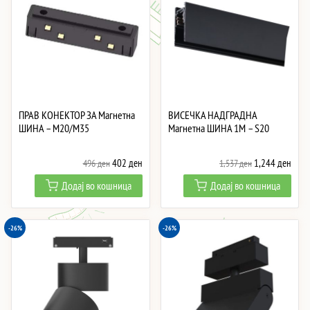
ПРАВ КОНЕКТОР ЗА Магнетна
ВИСЕЧКА НАДГРАДНА
ШИНА – M20/M35
Магнетна ШИНА 1M – S20
Original
Current
Original
Curre
402
ден
1,244
ден
496
ден
1,537
ден
price
price
price
price
Додај во кошница
Додај во кошница
was:
is:
was:
is:
496 ден.
402 ден.
1,537 ден.
1,24
-26%
-26%