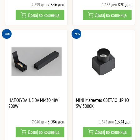
Original
Current
Original
Curre
2,346
ден
820
ден
2,899
ден
1,136
ден
price
price
price
price
Додај во кошница
Додај во кошница
was:
is:
was:
is:
2,899 ден.
2,346 ден.
1,136 ден.
820 
-28%
-28%
НАПОЈУВАЊЕ ЗА MM30 48V
MINI Магнетно СВЕТЛО ЦРНО
200W
5W 3000K
Original
Current
Original
Curre
5,086
ден
1,334
ден
7,046
ден
1,848
ден
price
price
price
price
Додај во кошница
Додај во кошница
was:
is:
was:
is: