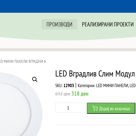
ПРОИЗВОДИ
РЕАЛИЗИРАНИ ПРОЕКТИ
ED МИНИ ПАНЕЛИ ВГРАДНИ
>
LED Вградлив Слим Модул
|
SKU:
12903
Категории:
LED МИНИ ПАНЕЛИ
,
LED
Original
Current
318
ден
692
ден
price
price
LED
Додај во кошница
was:
is:
Вградлив
692 ден.
318 ден.
Слим
Модул