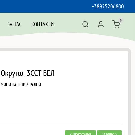
+38925206800
0
ЗА НАС
КОНТАКТИ
 Округол 3CCT БЕЛ
 МИНИ ПАНЕЛИ ВГРАДНИ
« Претходна
Следно »