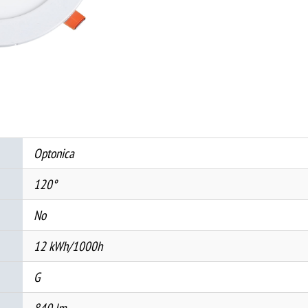
Округол
3CCT
БЕЛ
количина
Optonica
120°
No
12 kWh/1000h
G
840 lm