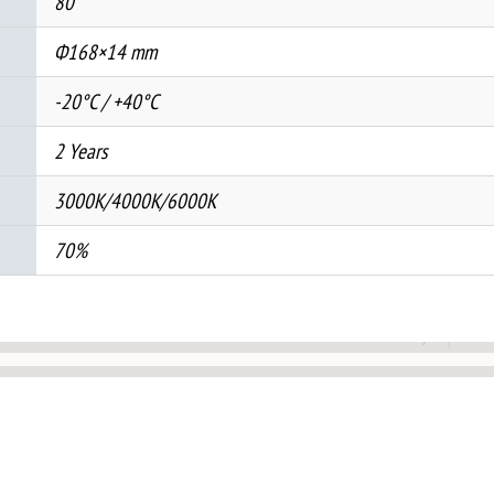
80
Ф168×14 mm
-20°C / +40°C
2 Years
3000K/4000K/6000K
70%