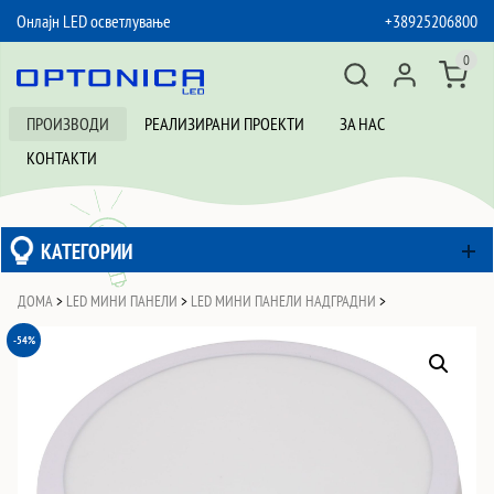
Онлајн LED осветлување
+38925206800
SKIP TO CONTENT
0
ПРОИЗВОДИ
РЕАЛИЗИРАНИ ПРОЕКТИ
ЗА НАС
КОНТАКТИ
КАТЕГОРИИ
ДОМА
>
LED МИНИ ПАНЕЛИ
>
LED МИНИ ПАНЕЛИ НАДГРАДНИ
>
-54%