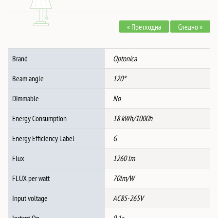
Панел
Окугол
« Претходна
Следно »
3CCT
БЕЛ
количина
Brand
Optonica
Beam angle
120°
Dimmable
No
Energy Consumption
18 kWh/1000h
Energy Efficiency Label
G
Flux
1260 lm
FLUX per watt
70lm/W
Input voltage
AC85-265V