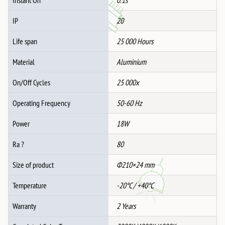
Instant On
0.1s
IP
20
Life span
25 000 Hours
Material
Aluminium
On/Off Cycles
25 000x
Operating Frequency
50-60 Hz
Power
18W
Ra ?
80
Size of product
Ф210×24 mm
Temperature
-20°C / +40°C
Warranty
2 Years