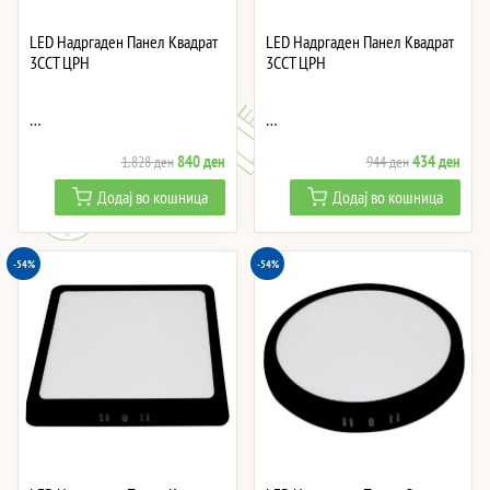
LED Надргаден Панел Квадрат
LED Надргаден Панел Квадрат
3CCT ЦРН
3CCT ЦРН
…
…
Original
Current
Original
Curre
840
ден
434
ден
1,828
ден
944
ден
price
price
price
price
Додај во кошница
Додај во кошница
was:
is:
was:
is:
1,828 ден.
840 ден.
944 ден.
434 
-54%
-54%