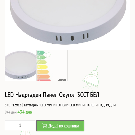
LED Надргаден Панел Окугол 3CCT БЕЛ
|
SKU:
12913
Категории:
LED МИНИ ПАНЕЛИ
,
LED МИНИ ПАНЕЛИ НАДГРАДНИ
Original
Current
434
ден
944
ден
price
price
LED
Додај во кошница
was:
is:
Надргаден
944 ден.
434 ден.