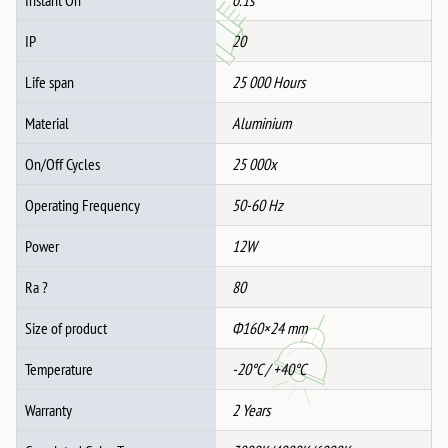
Instant On
0.1s
IP
20
Life span
25 000 Hours
Material
Aluminium
On/Off Cycles
25 000x
Operating Frequency
50-60 Hz
Power
12W
Ra ?
80
Size of product
Ф160×24 mm
Temperature
-20°C / +40°C
Warranty
2 Years