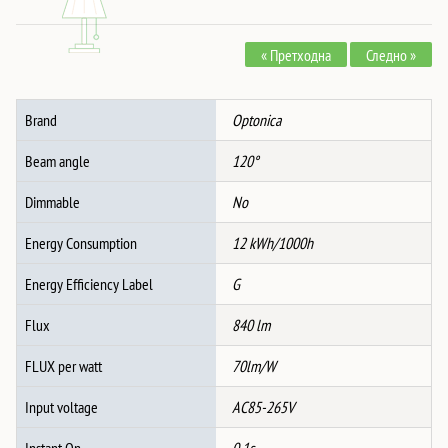
Панел
Окугол
« Претходна
Следно »
3CCT
БЕЛ
количина
Brand
Optonica
Beam angle
120°
Dimmable
No
Energy Consumption
12 kWh/1000h
Energy Efficiency Label
G
Flux
840 lm
FLUX per watt
70lm/W
Input voltage
AC85-265V