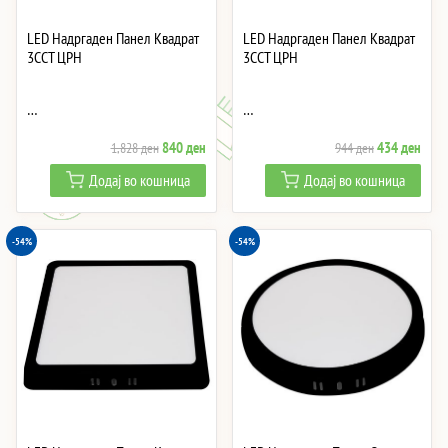
LED Надргаден Панел Квадрат
LED Надргаден Панел Квадрат
3CCT ЦРН
3CCT ЦРН
…
…
Original
Current
Original
Curre
840
ден
434
ден
1,828
ден
944
ден
price
price
price
price
Додај во кошница
Додај во кошница
was:
is:
was:
is:
1,828 ден.
840 ден.
944 ден.
434 
-54%
-54%