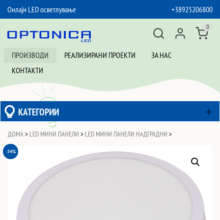
Онлајн LED осветлување
+38925206800
SKIP TO CONTENT
0
ПРОИЗВОДИ
РЕАЛИЗИРАНИ ПРОЕКТИ
ЗА НАС
КОНТАКТИ
КАТЕГОРИИ
ДОМА
>
LED МИНИ ПАНЕЛИ
>
LED МИНИ ПАНЕЛИ НАДГРАДНИ
>
-54%