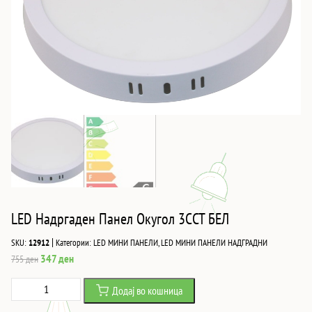
LED Надргаден Панел Окугол 3CCT БЕЛ
|
SKU:
12912
Категории:
LED МИНИ ПАНЕЛИ
,
LED МИНИ ПАНЕЛИ НАДГРАДНИ
Original
Current
347
ден
755
ден
price
price
LED
Додај во кошница
was:
is:
Надргаден
755 ден.
347 ден.