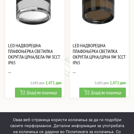
LED НАДВОРЕШНА
LED НАДВОРЕШНА
ПЛАФОЊЕРКА СВЕТИЛКА
ПЛАФОЊЕРКА СВЕТИЛКА
ОКРУГЛА ЦРНА/БЕЛА 9W 3CCT
ОКРУГЛА ЦРНА/ЦРНА 9W 3CCT
IP65
IP65
…
…
Original
Current
Original
Curre
1,471
ден
1,471
ден
1,681
ден
1,681
ден
price
price
price
price
Додај во кошница
Додај во кошница
was:
is:
was:
is:
1,681 ден.
1,471 ден.
1,681 ден.
1,47
Оваа веб-страница користи колачиња за да ги подобри
своите перформанси. Детални информации за употребата
на колачиња се дадени во Политиката за колачиња. Со