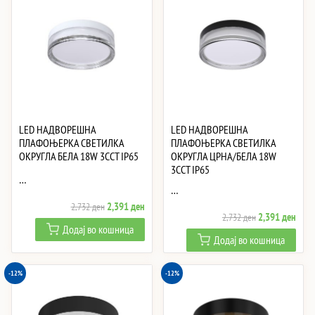
LED НАДВОРЕШНА
LED НАДВОРЕШНА
ПЛАФОЊЕРКА СВЕТИЛКА
ПЛАФОЊЕРКА СВЕТИЛКА
ОКРУГЛА БЕЛА 18W 3CCT IP65
ОКРУГЛА ЦРНА/БЕЛА 18W
3CCT IP65
…
…
Original
Current
2,391
ден
2,732
ден
Original
Curre
2,391
ден
2,732
ден
price
price
Додај во кошница
price
price
was:
is:
Додај во кошница
was:
is:
2,732 ден.
2,391 ден.
2,732 ден.
2,39
-12%
-12%