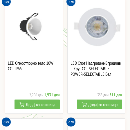
-12%
-12%
LED Огноотпорно тело 10W
LED Спот Надграден/Вградлив
CCT IP65
– Круг CCT-SELECTABLE
POWER-SELECTABLE Бел
…
…
Original
Current
Original
Curre
1,931
ден
311
ден
2,206
ден
355
ден
price
price
price
price
Додај во кошница
Додај во кошница
was:
is:
was:
is:
2,206 ден.
1,931 ден.
355 ден.
311 
-12%
-12%