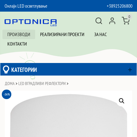
Онлајн LED осветлување
+38925206800
SKIP TO CONTENT
0
ПРОИЗВОДИ
РЕАЛИЗИРАНИ ПРОЕКТИ
ЗА НАС
КОНТАКТИ
КАТЕГОРИИ
ДОМА
>
LED ВГРАДЛИВИ РЕФЛЕКТОРИ
>
-26%