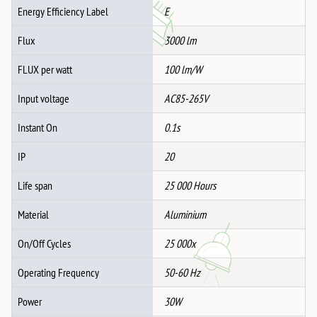
Energy Efficiency Label
E
Flux
3000 lm
FLUX per watt
100 lm/W
Input voltage
AC85-265V
Instant On
0.1s
IP
20
Life span
25 000 Hours
Material
Aluminium
On/Off Cycles
25 000x
Operating Frequency
50-60 Hz
Power
30W