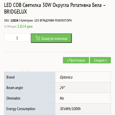
LED COB Светилка 30W Округла Ротативна Бела –
BRIDGELUX
|
SKU:
12024
Категории:
LED ВГРАДЛИВИ РЕФЛЕКТОРИ
Original
Current
2,814
ден
3,784
ден
price
price
LED
Додај во кошница
was:
is:
COB
3,784 ден.
2,814 ден.
Светилка
30W
« Претходна
Следно »
Округла
Ротативна
Бела
Brand
Optonica
-
BRIDGELUX
Beam angle
24°
количина
Dimmable
No
Energy Consumption
30 kWh/1000h