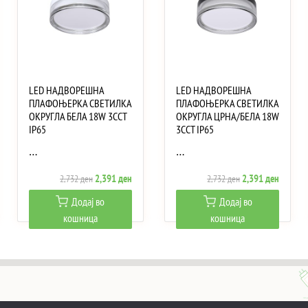
LED НАДВОРЕШНА
LED НАДВОРЕШНА
ПЛАФОЊЕРКА СВЕТИЛКА
ПЛАФОЊЕРКА СВЕТИЛКА
ОКРУГЛА БЕЛА 18W 3CCT
ОКРУГЛА ЦРНА/БЕЛА 18W
IP65
3CCT IP65
…
…
ent
Original
Current
Original
Current
2,391
ден
2,391
ден
2,732
ден
2,732
ден
e
price
price
price
price
Додај во
Додај во
was:
is:
was:
is:
кошница
кошница
 ден.
2,732 ден.
2,391 ден.
2,732 ден.
2,391 д