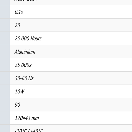
0.1s
20
25 000 Hours
Aluminium
25 000x
50-60 Hz
10W
90
120×43 mm
-20°C / +40°C