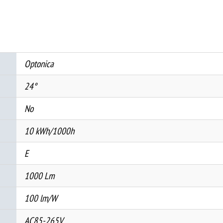
Округла
Ротативна
Црна
-
BRIDGELUX
Optonica
количина
24°
No
10 kWh/1000h
E
1000 Lm
100 lm/W
AC85-265V