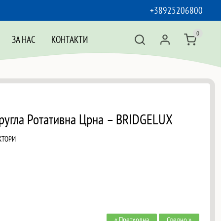
+38925206800
0
ЗА НАС
КОНТАКТИ
ругла Ротативна Црна – BRIDGELUX
КТОРИ
« Претходна
Следно »