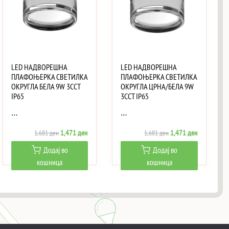
LED НАДВОРЕШНА
LED НАДВОРЕШНА
ПЛАФОЊЕРКА СВЕТИЛКА
ПЛАФОЊЕРКА СВЕТИЛКА
ОКРУГЛА БЕЛА 9W 3CCT
ОКРУГЛА ЦРНА/БЕЛА 9W
IP65
3CCT IP65
…
…
Original
Current
Original
Current
1,471
ден
1,471
ден
1,681
ден
1,681
ден
price
price
price
price
Додај во
Додај во
was:
is:
was:
is:
кошница
кошница
ен.
1,681 ден.
1,471 ден.
1,681 ден.
1,471 ден.