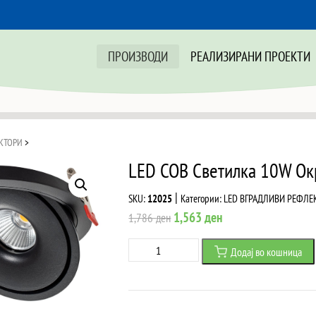
ПРОИЗВОДИ
РЕАЛИЗИРАНИ ПРОЕКТИ
КТОРИ
>
LED COB Светилка 10W Ок
|
SKU:
12025
Категории:
LED ВГРАДЛИВИ РЕФЛЕ
Original
Current
1,563
ден
1,786
ден
price
price
LED
Додај во кошница
was:
is:
COB
1,786 ден.
1,563 ден.
Светилка
10W