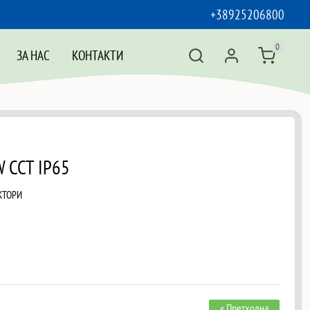
+38925206800
0
ЗА НАС
КОНТАКТИ
W CCT IP65
КТОРИ
« Претходна