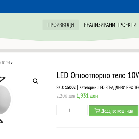
ПРОИЗВОДИ
РЕАЛИЗИРАНИ ПРОЕКТИ
КТОРИ
>
LED Огноотпорно тело 10
|
SKU:
15002
Категории:
LED ВГРАДЛИВИ РЕФЛЕ
Original
Current
1,931
ден
2,206
ден
price
price
LED
Додај во кошница
was:
is:
Огноотпорно
2,206 ден.
1,931 ден.
тело
10W