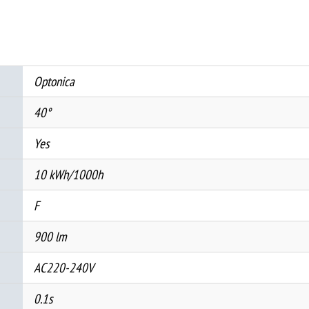
CCT
IP65
количина
Optonica
40°
Yes
10 kWh/1000h
F
900 lm
AC220-240V
0.1s