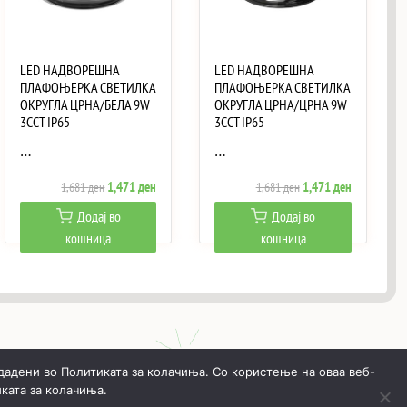
LED НАДВОРЕШНА
LED НАДВОРЕШНА
ПЛАФОЊЕРКА СВЕТИЛКА
ПЛАФОЊЕРКА СВЕТИЛКА
ОКРУГЛА ЦРНА/БЕЛА 9W
ОКРУГЛА ЦРНА/ЦРНА 9W
3CCT IP65
3CCT IP65
…
…
Original
Current
Original
Current
1,471
ден
1,471
ден
1,681
ден
1,681
ден
price
price
price
price
Додај во
Додај во
was:
is:
was:
is:
кошница
кошница
ен.
1,681 ден.
1,471 ден.
1,681 ден.
1,471 ден.
дадени во Политиката за колачиња. Со користење на оваа веб-
ката за колачиња.