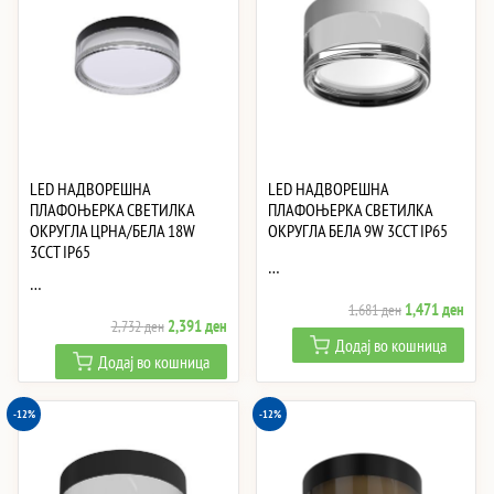
LED НАДВОРЕШНА
LED НАДВОРЕШНА
ПЛАФОЊЕРКА СВЕТИЛКА
ПЛАФОЊЕРКА СВЕТИЛКА
ОКРУГЛА ЦРНА/БЕЛА 18W
ОКРУГЛА БЕЛА 9W 3CCT IP65
3CCT IP65
…
…
Original
Curre
1,471
ден
1,681
ден
Original
Current
2,391
ден
2,732
ден
price
price
Додај во кошница
price
price
was:
is:
Додај во кошница
was:
is:
1,681 ден.
1,47
2,732 ден.
2,391 ден.
-12%
-12%