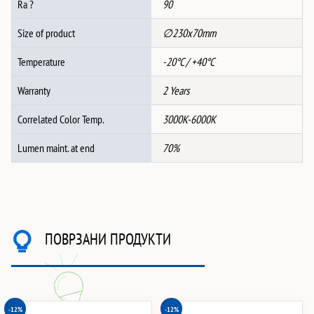
Ra ?
90
Size of product
∅230x70mm
Temperature
-20°C / +40°C
Warranty
2 Years
Correlated Color Temp.
3000K-6000K
Lumen maint. at end
70%
ПОВРЗАНИ ПРОДУКТИ
-12%
-12%