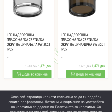
LED НАДВОРЕШНА
LED НАДВОРЕШНА
ПЛАФОЊЕРКА СВЕТИЛКА
ПЛАФОЊЕРКА СВЕТИЛКА
ОКРУГЛА ЦРНА/БЕЛА 9W 3CCT
ОКРУГЛА ЦРНА/ЦРНА 9W 3CCT
IP65
IP65
…
…
Original
Current
Original
Curre
1,471
ден
1,471
ден
1,681
ден
1,681
ден
price
price
price
price
Додај во кошница
Додај во кошница
was:
is:
was:
is:
1,681 ден.
1,471 ден.
1,681 ден.
1,47
Оваа веб-страница користи колачиња за да ги подобри
своите перформанси. Детални информации за употребата
на колачиња се дадени во Политиката за колачиња. Со
користење на оваа веб-страница, вие се согласувате со