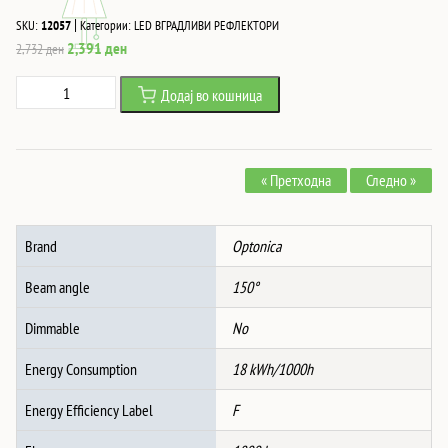
|
SKU:
12057
Категории:
LED ВГРАДЛИВИ РЕФЛЕКТОРИ
Original
Current
2,391
ден
2,732
ден
price
price
LED
Додај во кошница
was:
is:
НАДВОРЕШНА
2,732 ден.
2,391 ден.
ПЛАФОЊЕРКА
СВЕТИЛКА
« Претходна
Следно »
ОКРУГЛА
БЕЛА
18W
Brand
Optonica
3CCT
IP65
Beam angle
150°
количина
Dimmable
No
Energy Consumption
18 kWh/1000h
Energy Efficiency Label
F