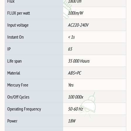
Flux
1800 lm
FLUX per watt
100lm/W
Input voltage
AC220-240V
Instant On
< 1s
IP
65
Life span
35 000 Hours
Material
ABS+PC
Mercury Free
Yes
On/Off Cycles
100 000x
Operating Frequency
50-60 Hz
Power
18W