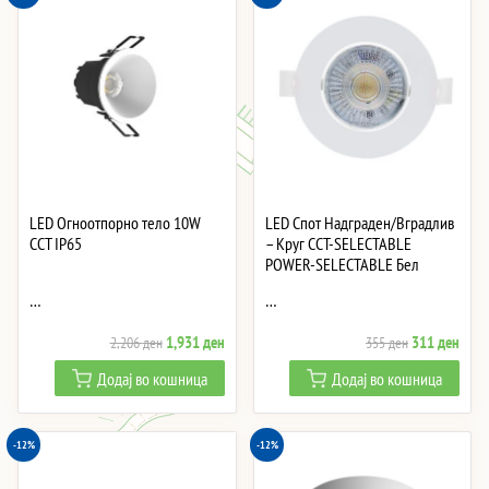
LED Огноотпорно тело 10W
LED Спот Надграден/Вградлив
CCT IP65
– Круг CCT-SELECTABLE
POWER-SELECTABLE Бел
…
…
Original
Current
Original
Curre
1,931
ден
311
ден
2,206
ден
355
ден
price
price
price
price
Додај во кошница
Додај во кошница
was:
is:
was:
is:
2,206 ден.
1,931 ден.
355 ден.
311 
-12%
-12%