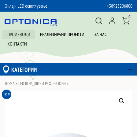
Онлајн LED осветлување
+38925206800
SKIP TO CONTENT
0
ПРОИЗВОДИ
РЕАЛИЗИРАНИ ПРОЕКТИ
ЗА НАС
КОНТАКТИ
КАТЕГОРИИ
ДОМА
>
LED ВГРАДЛИВИ РЕФЛЕКТОРИ
>
-12%