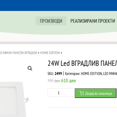
ПРОИЗВОДИ
РЕАЛИЗИРАНИ ПРОЕКТИ
ED МИНИ ПАНЕЛИ ВГРАДНИ
>
HOME EDITION
>
24W Led ВГРАДЛИВ ПАНЕ
|
SKU:
2499
Категории:
HOME EDITION
,
LED МИН
Original
Current
610
ден
797
ден
price
price
24W
Додај во кошница
was:
is:
Led
797 ден.
610 ден.
ВГРАДЛИВ
ПАНЕЛ