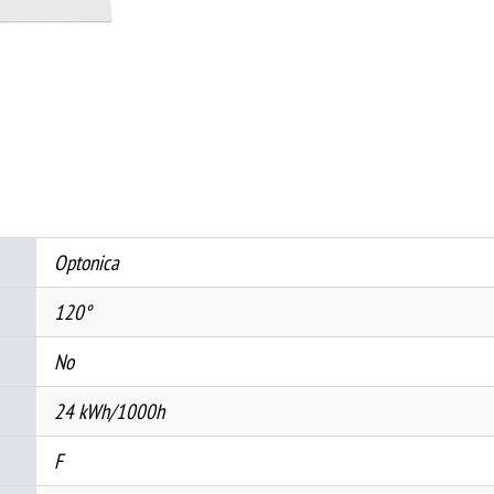
КВАДРАТ
AC85-
260V
2800K
количина
Optonica
120°
No
24 kWh/1000h
F