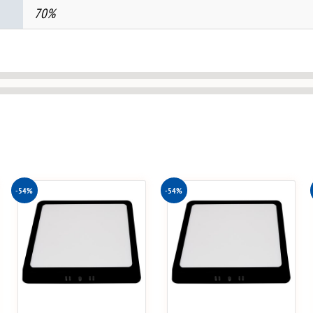
70%
-54%
-54%