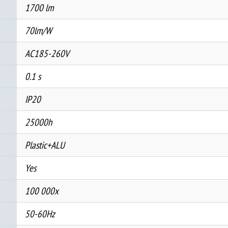
1700 lm
70lm/W
AC185-260V
0.1 s
IP20
25000h
Plastic+ALU
Yes
100 000x
50-60Hz