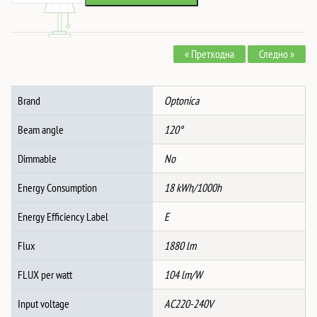
Led
2,248 ден.
1,623 ден.
ПЛАФОНСКО
СВЕТЛО
« Претходна
Следно »
КРУГ
IP54
CCT
Brand
Optonica
1880Lm
количина
Beam angle
120°
Dimmable
No
Energy Consumption
18 kWh/1000h
Energy Efficiency Label
E
Flux
1880 lm
FLUX per watt
104 lm/W
Input voltage
AC220-240V