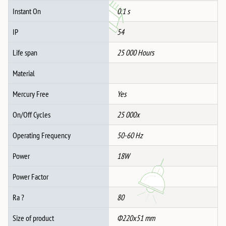
Instant On
0.1 s
IP
54
Life span
25 000 Hours
Material
Mercury Free
Yes
On/Off Cycles
25 000x
Operating Frequency
50-60 Hz
Power
18W
Power Factor
Ra ?
80
Size of product
Ф220х51 mm