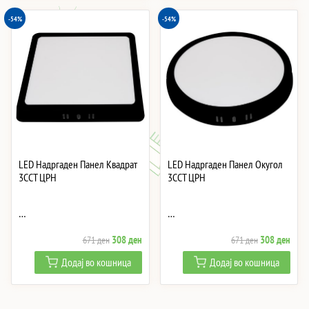
-54%
-54%
LED Надргаден Панел Квадрат
LED Надргаден Панел Окугол
3CCT ЦРН
3CCT ЦРН
…
…
Original
Current
Original
Curre
308
ден
308
ден
671
ден
671
ден
price
price
price
price
Додај во кошница
Додај во кошница
was:
is:
was:
is:
671 ден.
308 ден.
671 ден.
308 