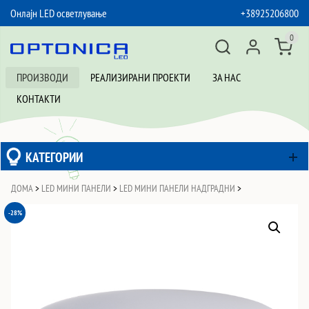
Онлајн LED осветлување
+38925206800
SKIP TO CONTENT
0
ПРОИЗВОДИ
РЕАЛИЗИРАНИ ПРОЕКТИ
ЗА НАС
КОНТАКТИ
КАТЕГОРИИ
ДОМА
>
LED МИНИ ПАНЕЛИ
>
LED МИНИ ПАНЕЛИ НАДГРАДНИ
>
-28%