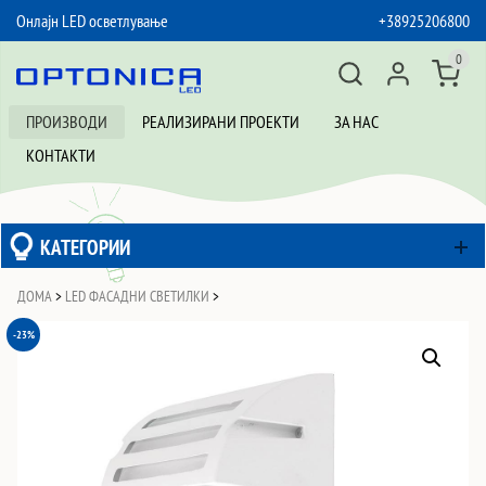
Онлајн LED осветлување
+38925206800
SKIP TO CONTENT
0
ПРОИЗВОДИ
РЕАЛИЗИРАНИ ПРОЕКТИ
ЗА НАС
КОНТАКТИ
КАТЕГОРИИ
ДОМА
>
LED ФАСАДНИ СВЕТИЛКИ
>
-23%