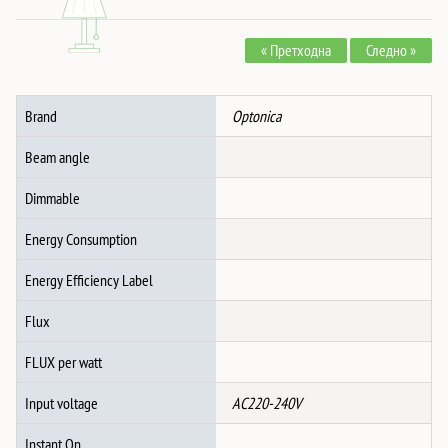
MAT
БЕЛО
« Претходна
Следно »
АЛУМИНИУМСКО
1*E27
количина
Brand
Optonica
Beam angle
Dimmable
Energy Consumption
Energy Efficiency Label
Flux
FLUX per watt
Input voltage
AC220-240V
Instant On