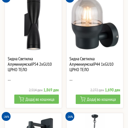
Ѕидна Светилка
Ѕидна Светилка
АлуминиумскаIP54 2xGU10
АлуминиумскаIP44 1xGU10
ЦРНО ТЕЛО
ЦРНО ТЕЛО
…
…
Original
Current
Original
Curre
1,869
ден
1,690
ден
2,514
ден
2,272
ден
price
price
price
price
Додај во кошница
Додај во кошница
was:
is:
was:
is:
2,514 ден.
1,869 ден.
2,272 ден.
1,69
-26%
-26%