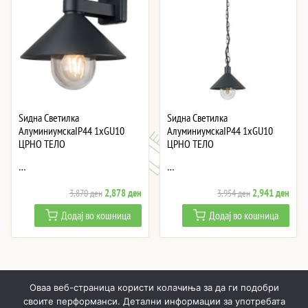
Ѕидна Светилка
Ѕидна Светилка
АлуминиумскаIP44 1xGU10
АлуминиумскаIP44 1xGU10
ЦРНО ТЕЛО
ЦРНО ТЕЛО
…
…
Original
Current
Original
Curre
2,878
ден
2,941
ден
3,870
ден
3,954
ден
price
price
price
price
Додај во кошница
Додај во кошница
was:
is:
was:
is:
3,870 ден.
2,878 ден.
3,954 ден.
2,94
Оваа веб-страница користи колачиња за да ги подобри
своите перформанси. Детални информации за употребата