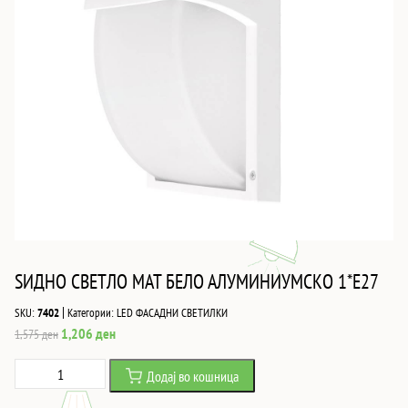
ЅИДНО СВЕТЛО MAT БЕЛО АЛУМИНИУМСКО 1*E27
|
SKU:
7402
Категории:
LED ФАСАДНИ СВЕТИЛКИ
Original
Current
1,206
ден
1,575
ден
price
price
ЅИДНО
Додај во кошница
was:
is:
СВЕТЛО
1,575 ден.
1,206 ден.