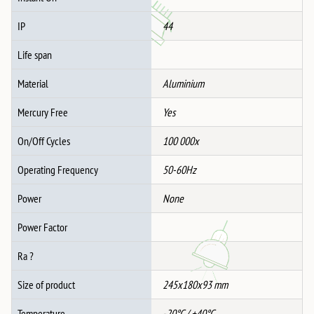
IP
44
Life span
Material
Aluminium
Mercury Free
Yes
On/Off Cycles
100 000x
Operating Frequency
50-60Hz
Power
None
Power Factor
Ra ?
Size of product
245x180x93 mm
Temperature
-20°C / +40°C