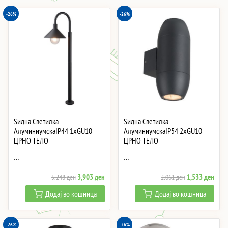
-26%
-26%
Ѕидна Светилка
Ѕидна Светилка
АлуминиумскаIP44 1xGU10
АлуминиумскаIP54 2xGU10
ЦРНО ТЕЛО
ЦРНО ТЕЛО
…
…
Original
Current
Original
Curre
3,903
ден
1,533
ден
5,248
ден
2,061
ден
price
price
price
price
Додај во кошница
Додај во кошница
was:
is:
was:
is:
5,248 ден.
3,903 ден.
2,061 ден.
1,53
-26%
-26%