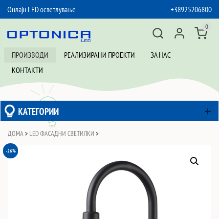
Онлајн LED осветлување
+38925206800
SKIP TO CONTENT
0
ПРОИЗВОДИ
РЕАЛИЗИРАНИ ПРОЕКТИ
ЗА НАС
КОНТАКТИ
КАТЕГОРИИ
ДОМА
>
LED ФАСАДНИ СВЕТИЛКИ
>
-26%