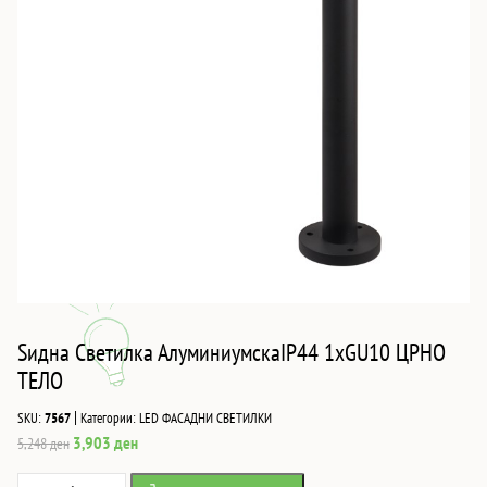
Ѕидна Светилка АлуминиумскаIP44 1xGU10 ЦРНО
ТЕЛО
|
SKU:
7567
Категории:
LED ФАСАДНИ СВЕТИЛКИ
Original
Current
3,903
ден
5,248
ден
price
price
Ѕидна