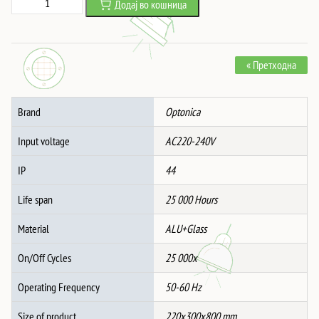
Додај во кошница
was:
is:
Светилка
5,248 ден.
3,903 ден.
АлуминиумскаIP44
1xGU10
« Претходна
ЦРНО
ТЕЛО
количина
Brand
Optonica
Input voltage
AC220-240V
IP
44
Life span
25 000 Hours
Material
ALU+Glass
On/Off Cycles
25 000x
Operating Frequency
50-60 Hz
Size of product
220x300x800 mm