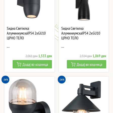
Ѕидна Светилка
Ѕидна Светилка
АлуминиумскаIP54 2xGU10
АлуминиумскаIP54 2xGU10
ЦРНО ТЕЛО
ЦРНО ТЕЛО
…
…
Original
Current
Original
Curre
1,533
ден
1,869
ден
2,061
ден
2,514
ден
price
price
price
price
Додај во кошница
Додај во кошница
was:
is:
was:
is:
2,061 ден.
1,533 ден.
2,514 ден.
1,86
-26%
-26%