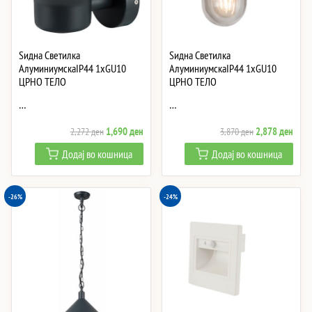
Ѕидна Светилка
Ѕидна Светилка
АлуминиумскаIP44 1xGU10
АлуминиумскаIP44 1xGU10
ЦРНО ТЕЛО
ЦРНО ТЕЛО
…
…
Original
Current
Original
Curre
1,690
ден
2,878
ден
2,272
ден
3,870
ден
price
price
price
price
Додај во кошница
Додај во кошница
was:
is:
was:
is:
2,272 ден.
1,690 ден.
3,870 ден.
2,87
-26%
-24%