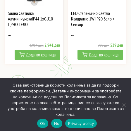
Ѕидна Светилка
LED Степенично Светло
АлуминиумскаIP44 1xGU10
Квадратно 1W IP20 Бело +
ЦРНО ТЕЛО
Сензор
…
…
Original
Current
Original
Curre
2,941
ден
539
ден
3,954
ден
705
ден
price
price
price
price
Додај во кошница
Додај во кошница
was:
is:
was:
is:
3,954 ден.
2,941 ден.
705 ден.
539 
Оваа веб-страница користи колачиња за да ги подобри
своите перформанси. Детални информации за употребата
на колачиња се дадени во Политиката за колачиња. Со
користење на оваа веб-страница, вие се согласувате со
ПОЧНУВАЈЌИ
ПРОИЗВОДИ
МОЈ ПРОФИЛ
КОШНИЧКА
употреба на колачиња како што е опишано во Политиката за
колачиња.
РЕАЛИЗИРАНИ ПРОЕКТИ
ЗА НАС
КОНТАКТИ
Ok
No
Privacy policy
Онлајн LED осветлување © 2019 - 2026
Политика за приватност
Општи услови