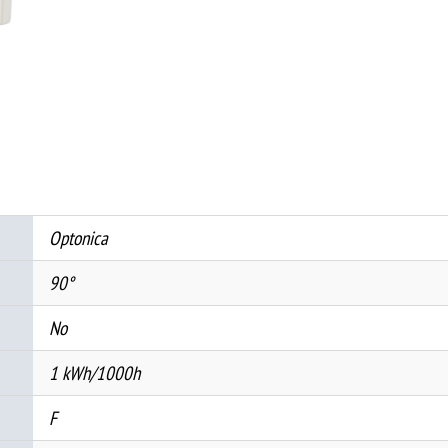
1W
IP20
Бело
+
Сензор
количина
Optonica
90°
No
1 kWh/1000h
F