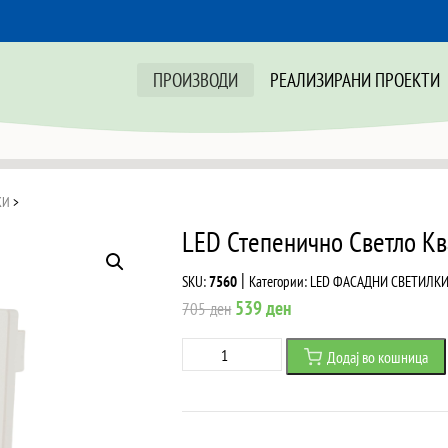
ПРОИЗВОДИ
РЕАЛИЗИРАНИ ПРОЕКТИ
КИ
>
LED Степенично Светло Кв
|
SKU:
7560
Категории:
LED ФАСАДНИ СВЕТИЛК
Original
Current
539
ден
705
ден
price
price
LED
Додај во кошница
was:
is:
Степенично
705 ден.
539 ден.
Светло
Квадратно