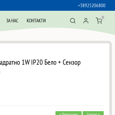
+38925206800
0
ЗА НАС
КОНТАКТИ
адратно 1W IP20 Бело + Сензор
И
« Претходна
Следно »