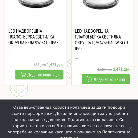
LED НАДВОРЕШНА
LED НАДВОРЕШНА
ПЛАФОЊЕРКА СВЕТИЛКА
ПЛАФОЊЕРКА СВЕТИЛКА
ОКРУГЛА БЕЛА 9W 3CCT IP65
ОКРУГЛА ЦРНА/БЕЛА 9W 3CCT
IP65
…
…
Original
Current
1,471
ден
1,681
ден
Original
Curre
1,471
ден
1,681
ден
price
price
Додај во кошница
price
price
was:
is:
Додај во кошница
was:
is:
1,681 ден.
1,471 ден.
1,681 ден.
1,47
Оваа веб-страница користи колачиња за да ги подобри
своите перформанси. Детални информации за употребата
на колачиња се дадени во Политиката за колачиња. Со
користење на оваа веб-страница, вие се согласувате со
ПОЧНУВАЈЌИ
ПРОИЗВОДИ
МОЈ ПРОФИЛ
КОШНИЧКА
употреба на колачиња како што е опишано во Политиката за