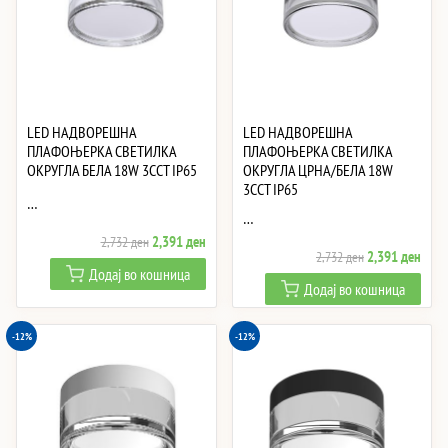
LED НАДВОРЕШНА
LED НАДВОРЕШНА
ПЛАФОЊЕРКА СВЕТИЛКА
ПЛАФОЊЕРКА СВЕТИЛКА
ОКРУГЛА БЕЛА 18W 3CCT IP65
ОКРУГЛА ЦРНА/БЕЛА 18W
3CCT IP65
…
…
Original
Current
2,391
ден
2,732
ден
Original
Curre
2,391
ден
2,732
ден
price
price
Додај во кошница
price
price
was:
is:
Додај во кошница
was:
is:
2,732 ден.
2,391 ден.
2,732 ден.
2,39
-12%
-12%