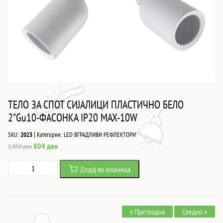
ТЕЛО ЗА СПОТ СИЈАЛИЦИ ПЛАСТИЧНО БЕЛО
2*Gu10-ФАСОНКА IP20 MAX-10W
|
SKU:
2023
Категории:
LED ВГРАДЛИВИ РЕФЛЕКТОРИ
Original
Current
804
ден
1,050
ден
price
price
ТЕЛО
Додај во кошница
was:
is:
ЗА
1,050 ден.
804 ден.
СПОТ
СИЈАЛИЦИ
« Претходна
Следно »
ПЛАСТИЧНО