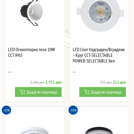
LED Огноотпорно тело 10W
LED Спот Надграден/Вградлив
CCT IP65
– Круг CCT-SELECTABLE
POWER-SELECTABLE Бел
…
…
Original
Current
Original
Curre
1,931
ден
311
ден
2,206
ден
355
ден
price
price
price
price
Додај во кошница
Додај во кошница
was:
is:
was:
is:
2,206 ден.
1,931 ден.
355 ден.
311 
-12%
-12%