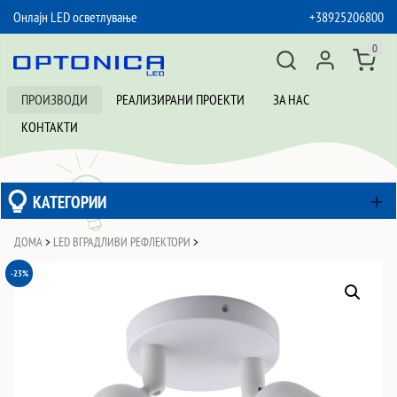
Онлајн LED осветлување
+38925206800
SKIP TO CONTENT
0
ПРОИЗВОДИ
РЕАЛИЗИРАНИ ПРОЕКТИ
ЗА НАС
КОНТАКТИ
КАТЕГОРИИ
ДОМА
>
LED ВГРАДЛИВИ РЕФЛЕКТОРИ
>
-23%