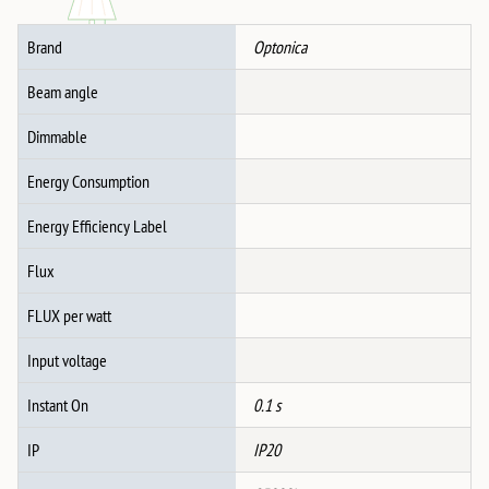
БЕЛО
2*Gu10-
Brand
Optonica
ФАСОНКА
IP20
Beam angle
MAX-
10W
Dimmable
количина
Energy Consumption
Energy Efficiency Label
Flux
FLUX per watt
Input voltage
Instant On
0.1 s
IP
IP20