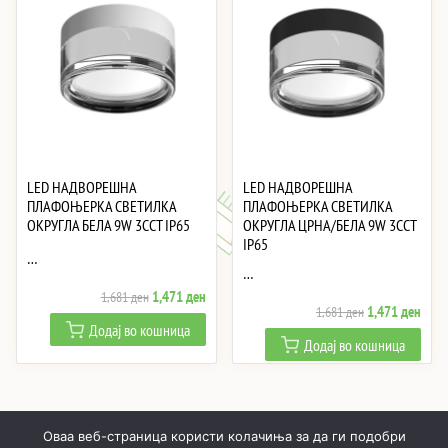
LED НАДВОРЕШНА
LED НАДВОРЕШНА
ПЛАФОЊЕРКА СВЕТИЛКА
ПЛАФОЊЕРКА СВЕТИЛКА
ОКРУГЛА БЕЛА 9W 3CCT IP65
ОКРУГЛА ЦРНА/БЕЛА 9W 3CCT
IP65
…
…
Original
Current
1,471
ден
1,681
ден
Original
Curre
1,471
ден
1,681
ден
price
price
Додај во кошница
price
price
was:
is:
Додај во кошница
was:
is:
1,681 ден.
1,471 ден.
1,681 ден.
1,47
Оваа веб-страница користи колачиња за да ги подобри