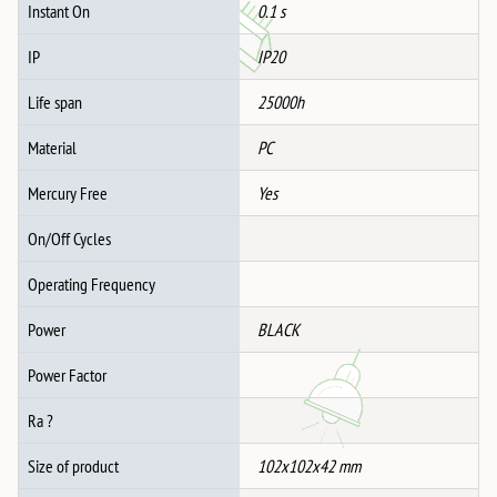
Instant On
0.1 s
IP
IP20
Life span
25000h
Material
PC
Mercury Free
Yes
On/Off Cycles
Operating Frequency
Power
BLACK
Power Factor
Ra ?
Size of product
102x102x42 mm