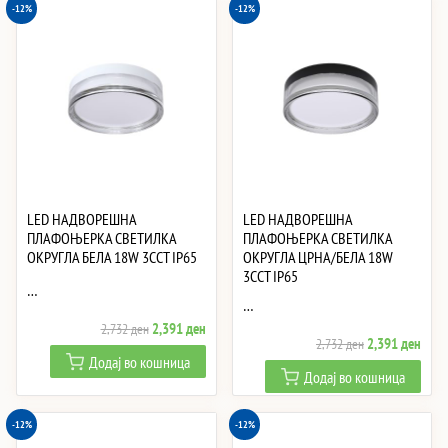
-12%
-12%
LED НАДВОРЕШНА
LED НАДВОРЕШНА
ПЛАФОЊЕРКА СВЕТИЛКА
ПЛАФОЊЕРКА СВЕТИЛКА
ОКРУГЛА БЕЛА 18W 3CCT IP65
ОКРУГЛА ЦРНА/БЕЛА 18W
3CCT IP65
…
…
Original
Current
2,391
ден
2,732
ден
Original
Curre
2,391
ден
2,732
ден
price
price
Додај во кошница
price
price
was:
is:
Додај во кошница
was:
is:
2,732 ден.
2,391 ден.
2,732 ден.
2,39
-12%
-12%