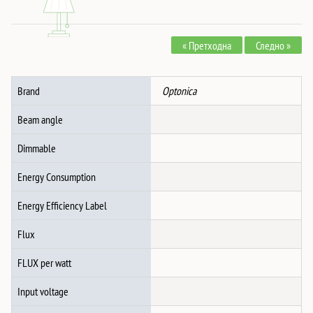
208 ден.
159 ден.
СПОТ
СИЈАЛИЦИ
« Претходна
Следно »
ПЛАСТИЧНА
КВАДРАТ
ЦРНО
Brand
Optonica
Gu10-
ФАСОНКА
Beam angle
IP20
MAX-
Dimmable
35W
Energy Consumption
количина
Energy Efficiency Label
Flux
FLUX per watt
Input voltage