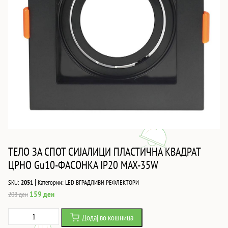
ТЕЛО ЗА СПОТ СИЈАЛИЦИ ПЛАСТИЧНА КВАДРАТ
ЦРНО Gu10-ФАСОНКА IP20 MAX-35W
|
SKU:
2051
Категории:
LED ВГРАДЛИВИ РЕФЛЕКТОРИ
Original
Current
159
ден
208
ден
price
price
ТЕЛО
Додај во кошница
was:
is:
ЗА