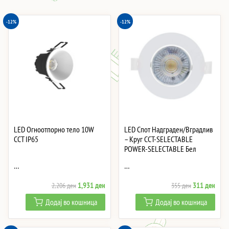
-12%
-12%
LED Огноотпорно тело 10W
LED Спот Надграден/Вградлив
CCT IP65
– Круг CCT-SELECTABLE
POWER-SELECTABLE Бел
…
…
Original
Current
Original
Curre
1,931
ден
311
ден
2,206
ден
355
ден
price
price
price
price
Додај во кошница
Додај во кошница
was:
is:
was:
is:
2,206 ден.
1,931 ден.
355 ден.
311 