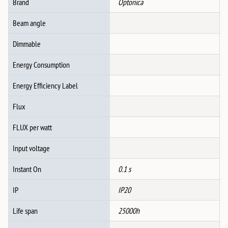
Brand
Optonica
ЦРНО
2*Gu10-
Beam angle
ФАСОНКА
IP20
Dimmable
MAX-
Energy Consumption
35W
количина
Energy Efficiency Label
Flux
FLUX per watt
Input voltage
Instant On
0.1 s
IP
IP20
Life span
25000h