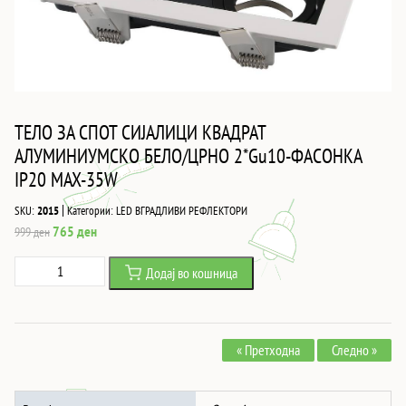
ТЕЛО ЗА СПОТ СИЈАЛИЦИ КВАДРАТ
АЛУМИНИУМСКО БЕЛО/ЦРНО 2*Gu10-ФАСОНКА
IP20 MAX-35W
|
SKU:
2015
Категории:
LED ВГРАДЛИВИ РЕФЛЕКТОРИ
Original
Current
765
ден
999
ден
price
price
ТЕЛО
Додај во кошница
was:
is:
ЗА
999 ден.
765 ден.
СПОТ
СИЈАЛИЦИ
« Претходна
Следно »
КВАДРАТ
АЛУМИНИУМСКО
БЕЛО/