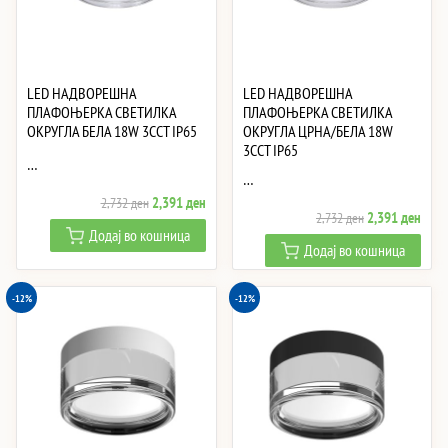
LED НАДВОРЕШНА
LED НАДВОРЕШНА
ПЛАФОЊЕРКА СВЕТИЛКА
ПЛАФОЊЕРКА СВЕТИЛКА
ОКРУГЛА БЕЛА 18W 3CCT IP65
ОКРУГЛА ЦРНА/БЕЛА 18W
3CCT IP65
…
…
Original
Current
2,391
ден
2,732
ден
Original
Curre
2,391
ден
2,732
ден
price
price
Додај во кошница
price
price
was:
is:
Додај во кошница
was:
is:
2,732 ден.
2,391 ден.
2,732 ден.
2,39
-12%
-12%