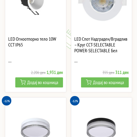
LED Огноотпорно тело 10W
LED Спот Надграден/Вградлив
CCT IP65
– Круг CCT-SELECTABLE
POWER-SELECTABLE Бел
…
…
Original
Current
Original
Curre
1,931
ден
311
ден
2,206
ден
355
ден
price
price
price
price
Додај во кошница
Додај во кошница
was:
is:
was:
is:
2,206 ден.
1,931 ден.
355 ден.
311 
-12%
-12%