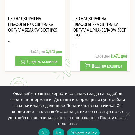
LED НАДВОРЕШНА
LED НАДВОРЕШНА
ПЛАФОЊЕРКА СВЕТИЛКА
ПЛАФОЊЕРКА СВЕТИЛКА
ОКРУГЛА БЕЛА 9W 3CCT IP65
ОКРУГЛА ЦРНА/БЕЛА 9W 3CCT
IP65
…
…
Original
Current
1,471
ден
1,681
ден
Original
Curre
1,471
ден
1,681
ден
price
price
Додај во кошница
price
price
was:
is:
Додај во кошница
was:
is:
1,681 ден.
1,471 ден.
1,681 ден.
1,47
Оваа веб-страница користи колачиња за да ги подобри
своите перформанси. Детални информации за употребата
на колачиња се дадени во Политиката за колачиња. Со
користење на оваа веб-страница, вие се согласувате со
ПОЧНУВАЈЌИ
ПРОИЗВОДИ
МОЈ ПРОФИЛ
КОШНИЧКА
употреба на колачиња како што е опишано во Политиката за
РЕАЛИЗИРАНИ ПРОЕКТИ
ЗА НАС
КОНТАКТИ
колачиња.
Ok
No
Privacy policy
Онлајн LED осветлување © 2019 - 2026
Политика за приватност