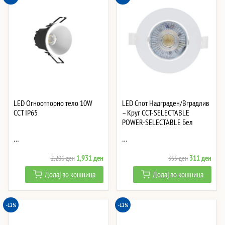
LED Огноотпорно тело 10W
LED Спот Надграден/Вградлив
CCT IP65
– Круг CCT-SELECTABLE
POWER-SELECTABLE Бел
…
…
Original
Current
Original
Curre
1,931
ден
311
ден
2,206
ден
355
ден
price
price
price
price
Додај во кошница
Додај во кошница
was:
is:
was:
is:
2,206 ден.
1,931 ден.
355 ден.
311 
-12%
-12%