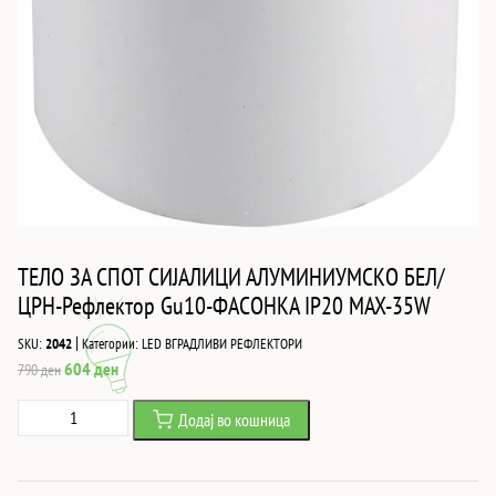
ТЕЛО ЗА СПОТ СИЈАЛИЦИ АЛУМИНИУМСКО БЕЛ/
ЦРН-Рефлектор Gu10-ФАСОНКА IP20 MAX-35W
|
SKU:
2042
Категории:
LED ВГРАДЛИВИ РЕФЛЕКТОРИ
Original
Current
604
ден
790
ден
price
price
ТЕЛО
Додај во кошница
was:
is:
ЗА
790 ден.
604 ден.
СПОТ
СИЈАЛИЦИ