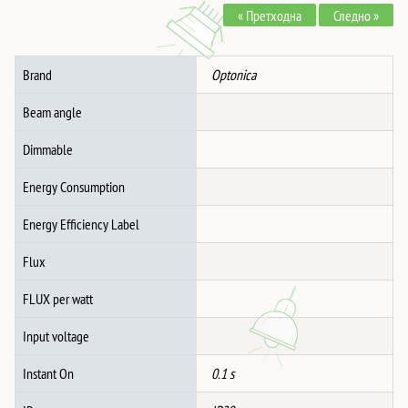
« Претходна
Следно »
АЛУМИНИУМСКО
БЕЛ/
ЦРН-
Brand
Optonica
Рефлектор
Gu10-
Beam angle
ФАСОНКА
IP20
Dimmable
MAX-
Energy Consumption
35W
количина
Energy Efficiency Label
Flux
FLUX per watt
Input voltage
Instant On
0.1 s