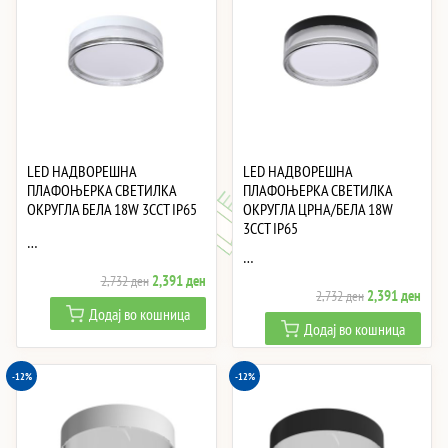
LED НАДВОРЕШНА
LED НАДВОРЕШНА
ПЛАФОЊЕРКА СВЕТИЛКА
ПЛАФОЊЕРКА СВЕТИЛКА
ОКРУГЛА БЕЛА 18W 3CCT IP65
ОКРУГЛА ЦРНА/БЕЛА 18W
3CCT IP65
…
…
Original
Current
2,391
ден
2,732
ден
Original
Curre
2,391
ден
2,732
ден
price
price
Додај во кошница
price
price
was:
is:
Додај во кошница
was:
is:
2,732 ден.
2,391 ден.
2,732 ден.
2,39
-12%
-12%