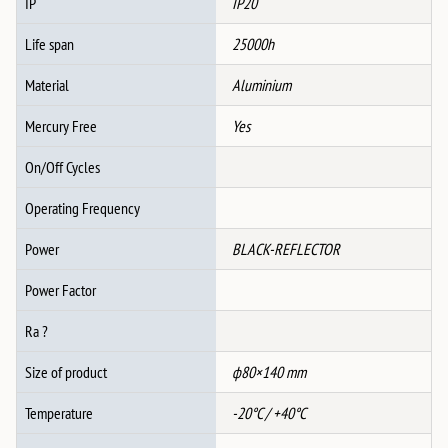
IP
IP20
Life span
25000h
Material
Aluminium
Mercury Free
Yes
On/Off Cycles
Operating Frequency
Power
BLACK-REFLECTOR
Power Factor
Ra ?
Size of product
ф80×140 mm
Temperature
-20°C / +40°C