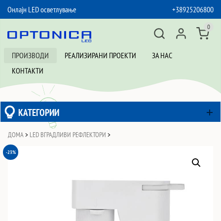
Онлајн LED осветлување
+38925206800
SKIP TO CONTENT
0
ПРОИЗВОДИ
РЕАЛИЗИРАНИ ПРОЕКТИ
ЗА НАС
КОНТАКТИ
КАТЕГОРИИ
ДОМА
>
LED ВГРАДЛИВИ РЕФЛЕКТОРИ
>
-23%