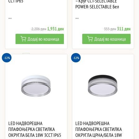
CCT IP65
– Круг CCT-SELECTABLE
POWER-SELECTABLE Бел
…
…
Original
Current
Original
Curre
1,931
ден
311
ден
2,206
ден
355
ден
price
price
price
price
Додај во кошница
Додај во кошница
was:
is:
was:
is:
2,206 ден.
1,931 ден.
355 ден.
311 
-12%
-12%
LED НАДВОРЕШНА
LED НАДВОРЕШНА
ПЛАФОЊЕРКА СВЕТИЛКА
ПЛАФОЊЕРКА СВЕТИЛКА
ОКРУГЛА БЕЛА 18W 3CCT IP65
ОКРУГЛА ЦРНА/БЕЛА 18W