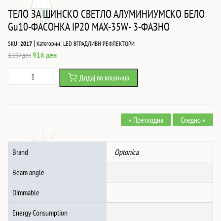
ТЕЛО ЗА ШИНСКО СВЕТЛО АЛУМИНИУМСКО БЕЛО
Gu10-ФАСОНКА IP20 MAX-35W- 3-ФАЗНО
|
SKU:
2017
Категории:
LED ВГРАДЛИВИ РЕФЛЕКТОРИ
Original
Current
916
ден
1,197
ден
price
price
ТЕЛО
Додај во кошница
was:
is:
ЗА
1,197 ден.
916 ден.
ШИНСКО
СВЕТЛО
« Претходна
Следно »
АЛУМИНИУМСКО
БЕЛО
Gu10-
Brand
Optonica
ФАСОНКА
IP20
Beam angle
MAX-
35W-
Dimmable
3-
Energy Consumption
ФАЗНО