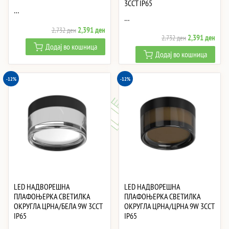
3CCT IP65
…
…
Original
Current
2,391
ден
2,732
ден
Original
Curre
2,391
ден
2,732
ден
price
price
Додај во кошница
price
price
was:
is:
Додај во кошница
was:
is:
2,732 ден.
2,391 ден.
2,732 ден.
2,39
-12%
-12%
LED НАДВОРЕШНА
LED НАДВОРЕШНА
ПЛАФОЊЕРКА СВЕТИЛКА
ПЛАФОЊЕРКА СВЕТИЛКА
ОКРУГЛА ЦРНА/БЕЛА 9W 3CCT
ОКРУГЛА ЦРНА/ЦРНА 9W 3CCT
IP65
IP65