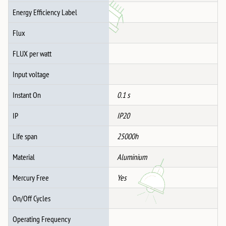
количина
Energy Efficiency Label
Flux
FLUX per watt
Input voltage
Instant On
0.1 s
IP
IP20
Life span
25000h
Material
Aluminium
Mercury Free
Yes
On/Off Cycles
Operating Frequency