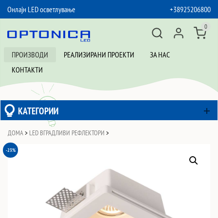
Онлајн LED осветлување
+38925206800
SKIP TO CONTENT
0
ПРОИЗВОДИ
РЕАЛИЗИРАНИ ПРОЕКТИ
ЗА НАС
КОНТАКТИ
КАТЕГОРИИ
ДОМА
>
LED ВГРАДЛИВИ РЕФЛЕКТОРИ
>
-23%