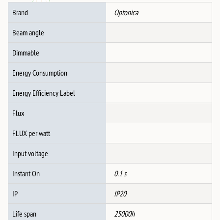
ФАСОНКА
Brand
Optonica
MAX-
35W
Beam angle
количина
Dimmable
Energy Consumption
Energy Efficiency Label
Flux
FLUX per watt
Input voltage
Instant On
0.1 s
IP
IP20
Life span
25000h