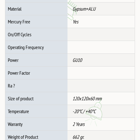
Material
Gypsum+ALU
Mercury Free
Yes
On/Off Cycles
Operating Frequency
Power
GU10
Power Factor
Ra ?
Size of product
120x120x60 mm
Temperature
-20°C / +40°C
Warranty
2 Years
Weight of Product
662 gr.