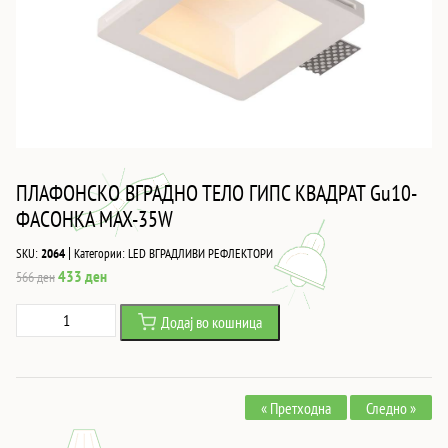
ПЛАФОНСКО ВГРАДНО ТЕЛО ГИПС КВАДРАТ Gu10-
ФАСОНКА MAX-35W
|
SKU:
2064
Категории:
LED ВГРАДЛИВИ РЕФЛЕКТОРИ
Original
Current
433
ден
566
ден
price
price
ПЛАФОНСКО
Додај во кошница
was:
is:
ВГРАДНО
566 ден.
433 ден.
ТЕЛО
ГИПС
« Претходна
Следно »
КВАДРАТ
Gu10-