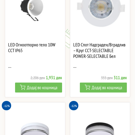
LED Огноотпорно тело 10W
LED Спот Надграден/Вградлив
CCT IP65
– Круг CCT-SELECTABLE
POWER-SELECTABLE Бел
…
…
Original
Current
Original
Curre
1,931
ден
311
ден
2,206
ден
355
ден
price
price
price
price
Додај во кошница
Додај во кошница
was:
is:
was:
is:
2,206 ден.
1,931 ден.
355 ден.
311 
-12%
-12%