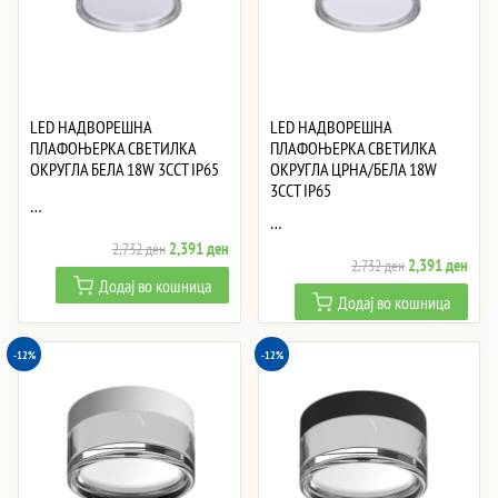
LED НАДВОРЕШНА
LED НАДВОРЕШНА
ПЛАФОЊЕРКА СВЕТИЛКА
ПЛАФОЊЕРКА СВЕТИЛКА
ОКРУГЛА БЕЛА 18W 3CCT IP65
ОКРУГЛА ЦРНА/БЕЛА 18W
3CCT IP65
…
…
Original
Current
2,391
ден
2,732
ден
Original
Curre
2,391
ден
2,732
ден
price
price
Додај во кошница
price
price
was:
is:
Додај во кошница
was:
is:
2,732 ден.
2,391 ден.
2,732 ден.
2,39
-12%
-12%