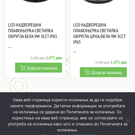
LED НАДВОРЕШНА
LED НАДВОРЕШНА
ПЛАФОЊЕРКА СВЕТИЛКА
ПЛАФОЊЕРКА СВЕТИЛКА
ОКРУГЛА БЕЛА 9W 3CCT IP65
ОКРУГЛА ЦРНА/БЕЛА 9W 3CCT
IP65
…
…
Original
Current
1,471
ден
1,681
ден
Original
Curre
1,471
ден
1,681
ден
price
price
Додај во кошница
price
price
was:
is:
Додај во кошница
was:
is:
1,681 ден.
1,471 ден.
1,681 ден.
1,47
Оваа веб-страница користи колачиња за да ги подобри
своите перформанси. Детални информации за употребата
на колачиња се дадени во Политиката за колачиња. Со
користење на оваа веб-страница, вие се согласувате со
ПОЧНУВАЈЌИ
ПРОИЗВОДИ
МОЈ ПРОФИЛ
КОШНИЧКА
употреба на колачиња како што е опишано во Политиката за
РЕАЛИЗИРАНИ ПРОЕКТИ
ЗА НАС
КОНТАКТИ
колачиња.