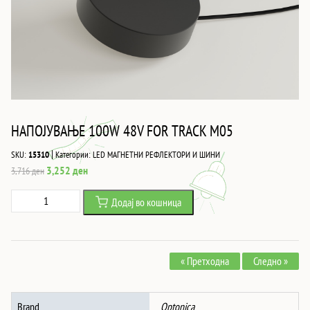
НАПОЈУВАЊЕ 100W 48V FOR TRACK M05
|
SKU:
15310
Категории:
LED МАГНЕТНИ РЕФЛЕКТОРИ И ШИНИ
Original
Current
3,252
ден
3,716
ден
price
price
НАПОЈУВАЊЕ
Додај во кошница
was:
is:
100W
3,716 ден.
3,252 ден.
48V
FOR
« Претходна
Следно »
TRACK
M05
количина
Brand
Optonica