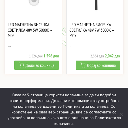
LED МАГНЕТНА ВИСЕЧКА
LED МАГНЕТНА ВИСЕЧКА
СВЕТИЛКА 48V 5W 3000K –
СВЕТИЛКА 48V 7W 3000K –
M05
M05
…
…
Original
Current
Original
Curre
1,596
ден
2,042
ден
1,824
ден
2,334
ден
price
price
price
price
Додај во кошница
Додај во кошница
was:
is:
was:
is:
1,824 ден.
1,596 ден.
2,334 ден.
2,04
Оваа веб-страница користи колачиња за да ги подобри
своите перформанси. Детални информации за употребата
на колачиња се дадени во Политиката за колачиња. Со
користење на оваа веб-страница, вие се согласувате со
ПОЧНУВАЈЌИ
ПРОИЗВОДИ
МОЈ ПРОФИЛ
КОШНИЧКА
употреба на колачиња како што е опишано во Политиката за
колачиња.
РЕАЛИЗИРАНИ ПРОЕКТИ
ЗА НАС
КОНТАКТИ