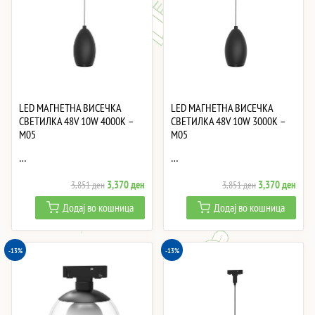
LED МАГНЕТНА ВИСЕЧКА
LED МАГНЕТНА ВИСЕЧКА
СВЕТИЛКА 48V 10W 4000K –
СВЕТИЛКА 48V 10W 3000K –
M05
M05
…
…
Original
Current
Original
Curre
3,370
ден
3,370
ден
3,851
ден
3,851
ден
price
price
price
price
Додај во кошница
Додај во кошница
was:
is:
was:
is:
3,851 ден.
3,370 ден.
3,851 ден.
3,37
-13%
-13%