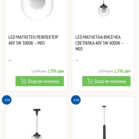
LED МАГНЕТЕН РЕФЛЕКТОР
LED МАГНЕТНА ВИСЕЧКА
48V 5W 3000K – M05
СВЕТИЛКА 48V 5W 4000K –
M05
…
…
Original
Current
Original
Curre
1,596
ден
1,596
ден
1,824
ден
1,824
ден
price
price
price
price
Додај во кошница
Додај во кошница
was:
is:
was:
is:
1,824 ден.
1,596 ден.
1,824 ден.
1,59
-13%
-13%