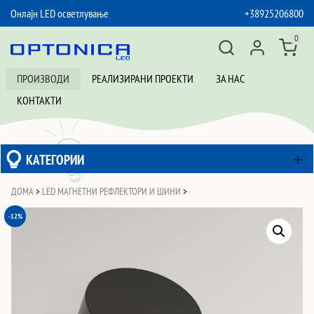
Онлајн LED осветлување
+38925206800
SKIP TO CONTENT
0
ПРОИЗВОДИ
РЕАЛИЗИРАНИ ПРОЕКТИ
ЗА НАС
КОНТАКТИ
КАТЕГОРИИ
ДОМА
>
LED МАГНЕТНИ РЕФЛЕКТОРИ И ШИНИ
>
-12%