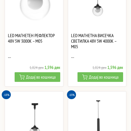
LED МАГНЕТЕН РЕФЛЕКТОР
LED МАГНЕТНА ВИСЕЧКА
48V 5W 3000K – M05
СВЕТИЛКА 48V 5W 4000K –
M05
…
…
Original
Current
Original
Curre
1,596
ден
1,596
ден
1,824
ден
1,824
ден
price
price
price
price
Додај во кошница
Додај во кошница
was:
is:
was:
is:
1,824 ден.
1,596 ден.
1,824 ден.
1,59
-13%
-13%