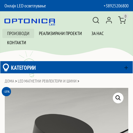
Онлајн LED осветлување
+38925206800
SKIP TO CONTENT
0
ПРОИЗВОДИ
РЕАЛИЗИРАНИ ПРОЕКТИ
ЗА НАС
КОНТАКТИ
КАТЕГОРИИ
ДОМА
>
LED МАГНЕТНИ РЕФЛЕКТОРИ И ШИНИ
>
-13%