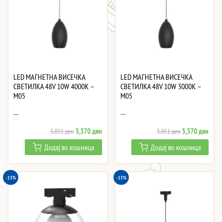
LED МАГНЕТНА ВИСЕЧКА
LED МАГНЕТНА ВИСЕЧКА
СВЕТИЛКА 48V 10W 4000K –
СВЕТИЛКА 48V 10W 3000K –
M05
M05
…
…
Original
Current
Original
Curre
3,370
ден
3,370
ден
3,851
ден
3,851
ден
price
price
price
price
Додај во кошница
Додај во кошница
was:
is:
was:
is:
3,851 ден.
3,370 ден.
3,851 ден.
3,37
-13%
-13%