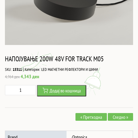
НАПОЈУВАЊЕ 200W 48V FOR TRACK M05
|
SKU:
15311
Категории:
LED МАГНЕТНИ РЕФЛЕКТОРИ И ШИНИ
Original
Current
4,343
ден
4,964
ден
price
price
НАПОЈУВАЊЕ
Додај во кошница
was:
is:
200W
4,964 ден.
4,343 ден.
48V
FOR
« Претходна
Следно »
TRACK
M05
количина
Brand
Optonica