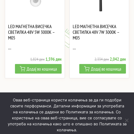
LED МАГНЕТНА ВИСЕЧКА
LED МАГНЕТНА ВИСЕЧКА
СВЕТИЛКА 48V 5W 3000K –
СВЕТИЛКА 48V 7W 3000K –
M05
M05
…
…
Original
Current
Original
Curre
1,596
ден
2,042
ден
1,824
ден
2,334
ден
price
price
price
price
Додај во кошница
Додај во кошница
was:
is:
was:
is:
1,824 ден.
1,596 ден.
2,334 ден.
2,04
Оваа веб-страница користи колачиња за да ги подобри
своите перформанси. Детални информации за употребата
на колачиња се дадени во Политиката за колачиња. Со
користење на оваа веб-страница, вие се согласувате со
ПОЧНУВАЈЌИ
ПРОИЗВОДИ
МОЈ ПРОФИЛ
КОШНИЧКА
употреба на колачиња како што е опишано во Политиката за
колачиња.
РЕАЛИЗИРАНИ ПРОЕКТИ
ЗА НАС
КОНТАКТИ