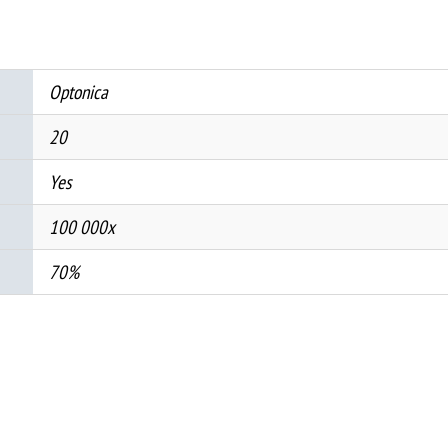
TRACK
M05
количина
Optonica
20
Yes
100 000x
70%