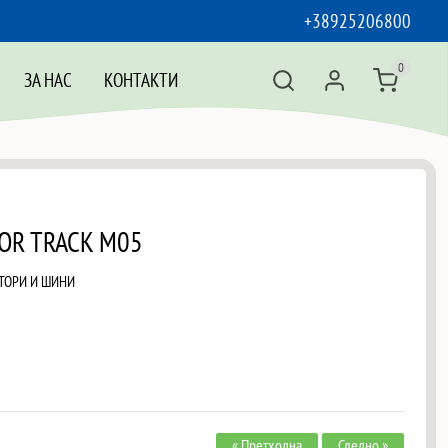
+38925206800
0
ЗА НАС
КОНТАКТИ
OR TRACK M05
ТОРИ И ШИНИ
« Претходна
Следно »