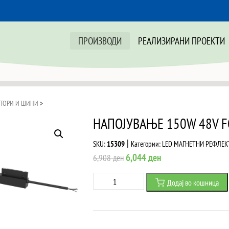
ПРОИЗВОДИ
РЕАЛИЗИРАНИ ПРОЕКТИ
КТОРИ И ШИНИ
>
НАПОЈУВАЊЕ 150W 48V F
|
SKU:
15309
Категории:
LED МАГНЕТНИ РЕФЛЕК
Original
Current
6,044
ден
6,908
ден
price
price
НАПОЈУВАЊЕ
Додај во кошница
was:
is:
150W
6,908 ден.
6,044 ден.
48V
FOR