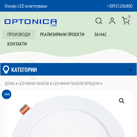
Онлајн LED осветлување
+38925206800
SKIP TO CONTENT
0
ПРОИЗВОДИ
РЕАЛИЗИРАНИ ПРОЕКТИ
ЗА НАС
КОНТАКТИ
КАТЕГОРИИ
ДОМА
>
LED МИНИ ПАНЕЛИ
>
LED МИНИ ПАНЕЛИ ВГРАДНИ
>
-54%