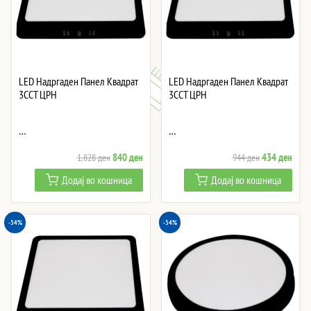
LED Надргаден Панел Квадрат
LED Надргаден Панел Квадрат
3CCT ЦРН
3CCT ЦРН
…
…
Original
Current
Original
Curre
840
ден
434
ден
1,828
ден
944
ден
price
price
price
price
Додај во кошница
Додај во кошница
was:
is:
was:
is:
1,828 ден.
840 ден.
944 ден.
434 
-54%
-54%