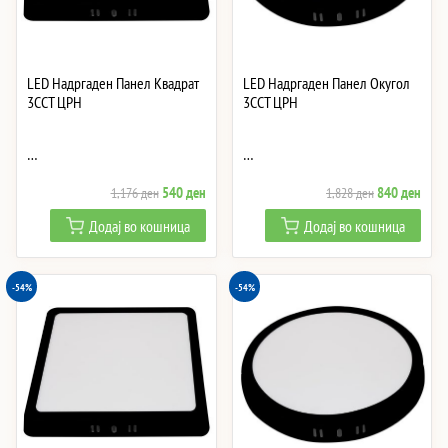
LED Надргаден Панел Квадрат
LED Надргаден Панел Окугол
3CCT ЦРН
3CCT ЦРН
…
…
Original
Current
Original
Curre
540
ден
840
ден
1,176
ден
1,828
ден
price
price
price
price
Додај во кошница
Додај во кошница
was:
is:
was:
is:
1,176 ден.
540 ден.
1,828 ден.
840 
-54%
-54%