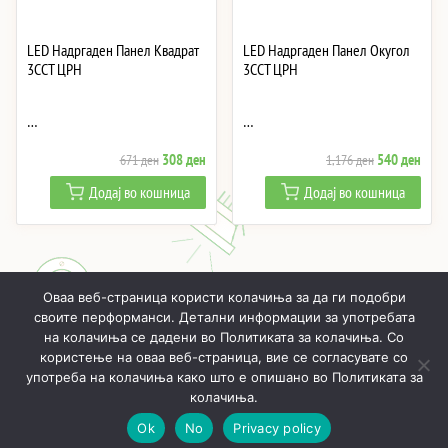
LED Надргаден Панел Квадрат
LED Надргаден Панел Окугол
3CCT ЦРН
3CCT ЦРН
…
…
Original
Current
Original
Curre
308
ден
540
ден
671
ден
1,176
ден
price
price
price
price
Додај во кошница
Додај во кошница
was:
is:
was:
is:
671 ден.
308 ден.
1,176 ден.
540 
Оваа веб-страница користи колачиња за да ги подобри
своите перформанси. Детални информации за употребата
на колачиња се дадени во Политиката за колачиња. Со
користење на оваа веб-страница, вие се согласувате со
ПОЧНУВАЈЌИ
ПРОИЗВОДИ
МОЈ ПРОФИЛ
КОШНИЧКА
употреба на колачиња како што е опишано во Политиката за
РЕАЛИЗИРАНИ ПРОЕКТИ
ЗА НАС
КОНТАКТИ
колачиња.
Ok
No
Privacy policy
Онлајн LED осветлување © 2019 - 2026
Политика за приватност