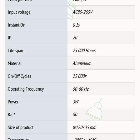
Input voltage
AC85-265V
Instant On
0.1s
IP
20
Life span
25 000 Hours
Material
Aluminium
On/Off Cycles
25 000x
Operating Frequency
50-60 Hz
Power
3W
Ra ?
80
Size of product
Ф120×35 mm