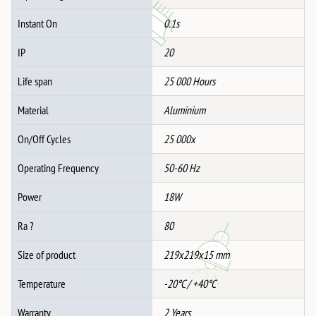
Instant On
0.1s
IP
20
Life span
25 000 Hours
Material
Aluminium
On/Off Cycles
25 000x
Operating Frequency
50-60 Hz
Power
18W
Ra ?
80
Size of product
219x219x15 mm
Temperature
-20°C / +40°C
Warranty
2 Years