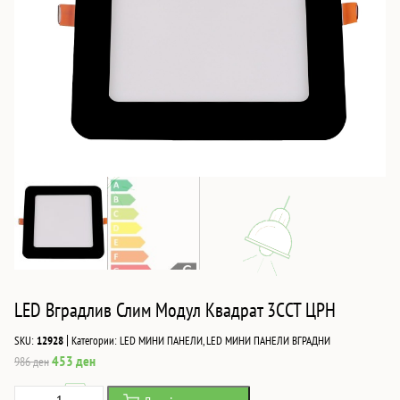
LED Вградлив Слим Модул Квадрат 3CCT ЦРН
|
SKU:
12928
Категории:
LED МИНИ ПАНЕЛИ
,
LED МИНИ ПАНЕЛИ ВГРАДНИ
Original
Current
453
ден
986
ден
price
price
LED