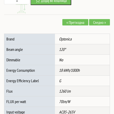
Додај во кошница
was:
is:
Вградлив
986 ден.
453 ден.
Слим
Модул
« Претходна
Следно »
Квадрат
3CCT
ЦРН
Brand
Optonica
количина
Beam angle
120°
Dimmable
No
Energy Consumption
18 kWh/1000h
Energy Efficiency Label
G
Flux
1260 lm
FLUX per watt
70lm/W
Input voltage
AC85-265V