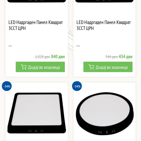
LED Надргаден Панел Квадрат
LED Надргаден Панел Квадрат
3CCT ЦРН
3CCT ЦРН
…
…
Original
Current
Original
Curre
840
ден
434
ден
1,828
ден
944
ден
price
price
price
price
Додај во кошница
Додај во кошница
was:
is:
was:
is:
1,828 ден.
840 ден.
944 ден.
434 
-54%
-54%