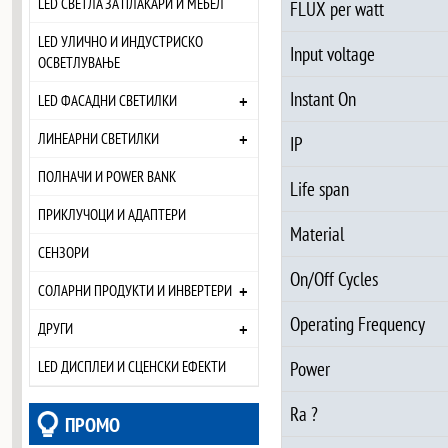
LED СВЕТЛА ЗА ПЛАКАРИ И МЕБЕЛ
FLUX per watt
LED УЛИЧНО И ИНДУСТРИСКО
Input voltage
ОСВЕТЛУВАЊЕ
Instant On
+
LED ФАСАДНИ СВЕТИЛКИ
+
ЛИНЕАРНИ СВЕТИЛКИ
IP
ПОЛНАЧИ И POWER BANK
Life span
ПРИКЛУЧОЦИ И АДАПТЕРИ
Material
СЕНЗОРИ
On/Off Cycles
+
СОЛАРНИ ПРОДУКТИ И ИНВЕРТЕРИ
Operating Frequency
+
ДРУГИ
Power
LED ДИСПЛЕИ И СЦЕНСКИ ЕФЕКТИ
Ra ?
ПРОМО