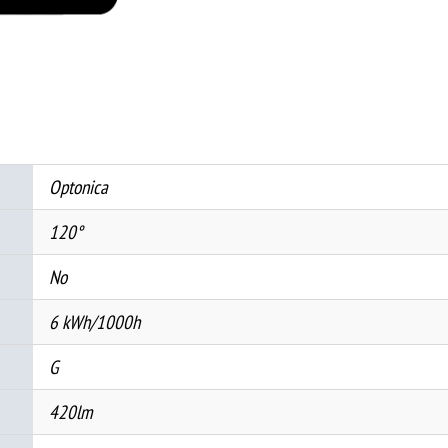
Квадрат
3CCT
ЦРН
количина
Optonica
120°
No
6 kWh/1000h
G
420lm