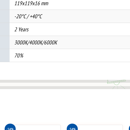
119x119x16 mm
-20°C / +40°C
2 Years
3000K/4000K/6000K
70%
-54%
-54%