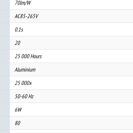
70lm/W
AC85-265V
0.1s
20
25 000 Hours
Aluminium
25 000x
50-60 Hz
6W
80