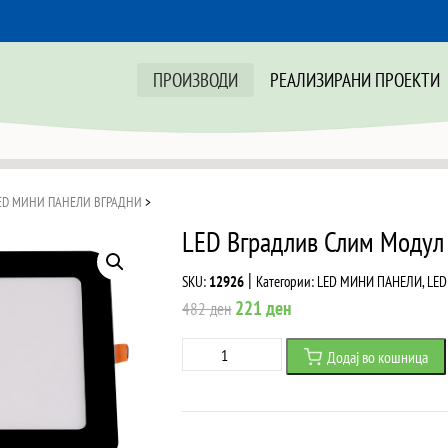
ПРОИЗВОДИ
РЕАЛИЗИРАНИ ПРОЕКТИ
ED МИНИ ПАНЕЛИ ВГРАДНИ
>
LED Вградлив Слим Модул
|
SKU:
12926
Категории:
LED МИНИ ПАНЕЛИ
,
LED
Original
Current
221
ден
482
ден
price
price
LED
Додај во кошница
was:
is:
Вградлив
482 ден.
221 ден.
Слим
Модул