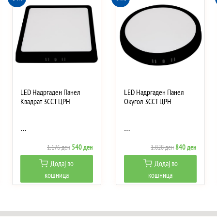
LED Надргаден Панел
LED Надргаден Панел
Квадрат 3CCT ЦРН
Окугол 3CCT ЦРН
…
…
ent
Original
Current
Original
Current
540
ден
840
ден
1,176
ден
1,828
ден
e
price
price
price
price
Додај во
Додај во
was:
is:
was:
is:
кошница
кошница
 ден.
1,176 ден.
540 ден.
1,828 ден.
840 ден