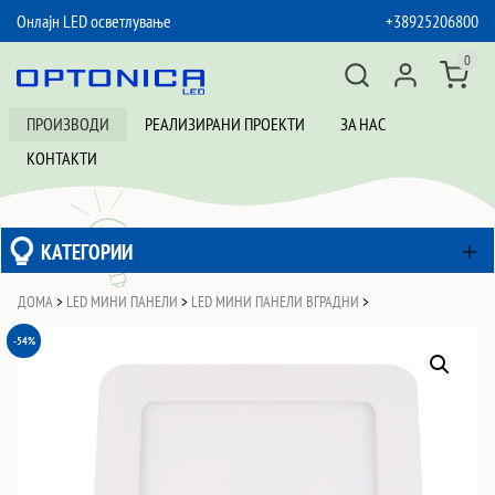
Онлајн LED осветлување
+38925206800
SKIP TO CONTENT
0
ПРОИЗВОДИ
РЕАЛИЗИРАНИ ПРОЕКТИ
ЗА НАС
КОНТАКТИ
КАТЕГОРИИ
ДОМА
>
LED МИНИ ПАНЕЛИ
>
LED МИНИ ПАНЕЛИ ВГРАДНИ
>
-54%