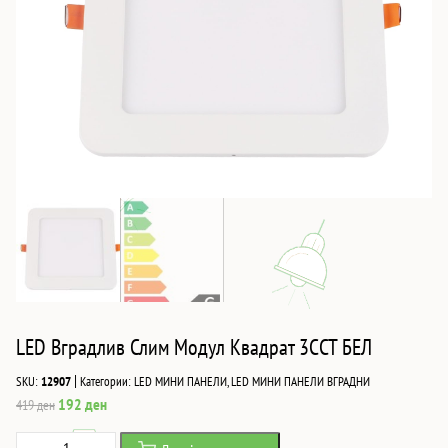
LED Вградлив Слим Модул Квадрат 3CCT БЕЛ
|
SKU:
12907
Категории:
LED МИНИ ПАНЕЛИ
,
LED МИНИ ПАНЕЛИ ВГРАДНИ
Original
Current
192
ден
419
ден
price
price
LED