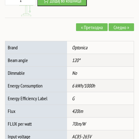
Додај во кошница
was:
is:
Вградлив
419 ден.
192 ден.
Слим
Модул
« Претходна
Следно »
Квадрат
3CCT
БЕЛ
Brand
Optonica
количина
Beam angle
120°
Dimmable
No
Energy Consumption
6 kWh/1000h
Energy Efficiency Label
G
Flux
420lm
FLUX per watt
70lm/W
Input voltage
AC85-265V