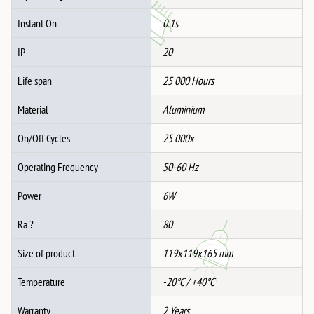
Instant On
0.1s
IP
20
Life span
25 000 Hours
Material
Aluminium
On/Off Cycles
25 000x
Operating Frequency
50-60 Hz
Power
6W
Ra ?
80
Size of product
119x119x165 mm
Temperature
-20°C / +40°C
Warranty
2 Years