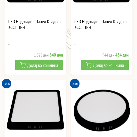
LED Надргаден Панел Квадрат
LED Надргаден Панел Квадрат
3CCT ЦРН
3CCT ЦРН
…
…
Original
Current
Original
Curre
840
ден
434
ден
1,828
ден
944
ден
price
price
price
price
Додај во кошница
Додај во кошница
was:
is:
was:
is:
1,828 ден.
840 ден.
944 ден.
434 
-54%
-54%