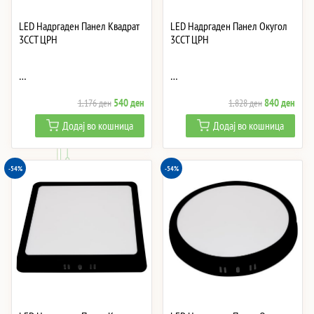
LED Надргаден Панел Квадрат
LED Надргаден Панел Окугол
3CCT ЦРН
3CCT ЦРН
…
…
Original
Current
Original
Curre
540
ден
840
ден
1,176
ден
1,828
ден
price
price
price
price
Додај во кошница
Додај во кошница
was:
is:
was:
is:
1,176 ден.
540 ден.
1,828 ден.
840 
-54%
-54%