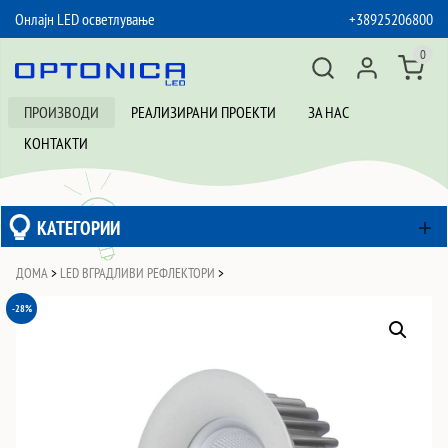
Онлајн LED осветлување
+38925206800
SKIP TO CONTENT
0
ПРОИЗВОДИ
РЕАЛИЗИРАНИ ПРОЕКТИ
ЗА НАС
КОНТАКТИ
КАТЕГОРИИ
ДОМА
>
LED ВГРАДЛИВИ РЕФЛЕКТОРИ
>
-28%