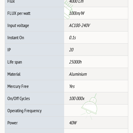
Flux
4000 Lm
FLUX per watt
100lm/W
Input voltage
AC100-240V
Instant On
0.1s
IP
20
Life span
25000h
Material
Aluminium
Mercury Free
Yes
On/Off Cycles
100 000x
Operating Frequency
Power
40W