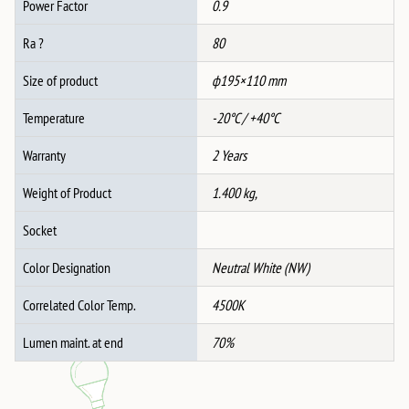
Power Factor
0.9
Ra ?
80
Size of product
ф195×110 mm
Temperature
-20°C / +40°C
Warranty
2 Years
Weight of Product
1.400 kg,
Socket
Color Designation
Neutral White (NW)
Correlated Color Temp.
4500K
Lumen maint. at end
70%