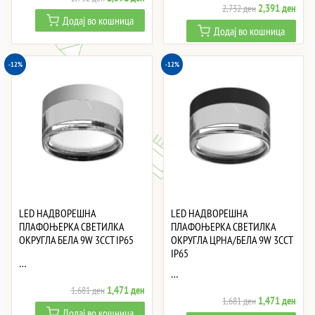
Original
Curre
2,391
ден
2,732
ден
price
price
Додај во кошница
price
price
was:
is:
Додај во кошница
was:
is:
2,732 ден.
2,391 ден.
2,732 ден.
2,39
-12%
-12%
LED НАДВОРЕШНА
LED НАДВОРЕШНА
ПЛАФОЊЕРКА СВЕТИЛКА
ПЛАФОЊЕРКА СВЕТИЛКА
ОКРУГЛА БЕЛА 9W 3CCT IP65
ОКРУГЛА ЦРНА/БЕЛА 9W 3CCT
IP65
…
…
Original
Current
1,471
ден
1,681
ден
Original
Curre
1,471
ден
1,681
ден
price
price
Додај во кошница