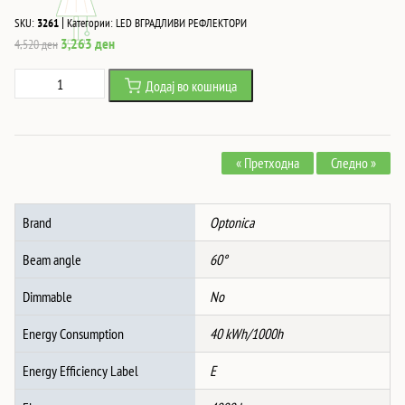
|
SKU:
3261
Категории:
LED ВГРАДЛИВИ РЕФЛЕКТОРИ
Original
Current
3,263
ден
4,520
ден
price
price
Led
Додај во кошница
was:
is:
ВГРАДЛИВ
4,520 ден.
3,263 ден.
Рефлектор
40W
« Претходна
Следно »
AC100-
240V
60°
Brand
Optonica
4500K
-
Beam angle
60°
TUV
PASS
Dimmable
No
количина
Energy Consumption
40 kWh/1000h
Energy Efficiency Label
E