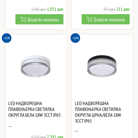
Original
Current
Original
Curre
1,931
ден
311
ден
2,206
ден
355
ден
price
price
price
price
Додај во кошница
Додај во кошница
was:
is:
was:
is:
2,206 ден.
1,931 ден.
355 ден.
311 
-12%
-12%
LED НАДВОРЕШНА
LED НАДВОРЕШНА
ПЛАФОЊЕРКА СВЕТИЛКА
ПЛАФОЊЕРКА СВЕТИЛКА
ОКРУГЛА БЕЛА 18W 3CCT IP65
ОКРУГЛА ЦРНА/БЕЛА 18W
3CCT IP65
…
…
Original
Current
2,391
ден
2,732
ден