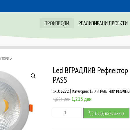
ПРОИЗВОДИ
РЕАЛИЗИРАНИ ПРОЕКТИ
КТОРИ
>
Led ВГРАДЛИВ Рефлектор
PASS
|
SKU:
3272
Категории:
LED ВГРАДЛИВИ РЕФЛЕК
Original
Current
1,213
ден
1,681
ден
price
price
Led
Додај во кошница
was:
is:
ВГРАДЛИВ
1,681 ден.
1,213 ден.
Рефлектор