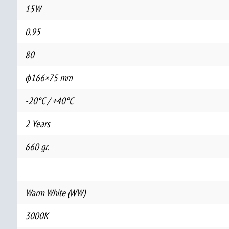
15W
0.95
80
ф166×75 mm
-20°C / +40°C
2 Years
660 gr.
Warm White (WW)
3000K