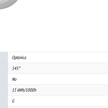
15W
AC220-
240
145°
2700K
-
TUV
PASS
Optonica
количина
145°
No
15 kWh/1000h
G