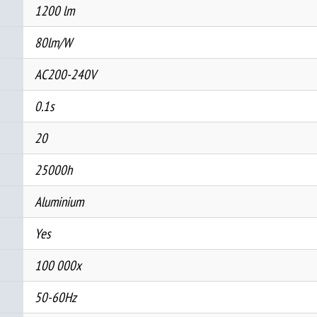
1200 lm
80lm/W
AC200-240V
0.1s
20
25000h
Aluminium
Yes
100 000x
50-60Hz