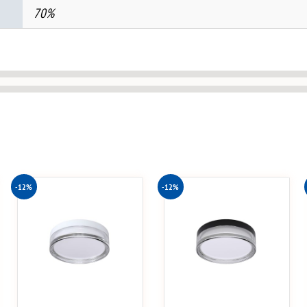
70%
-12%
-12%