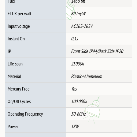
Flux
1450 lm
FLUX per watt
80 lm/W
Input voltage
AC165-265V
Instant On
0.1s
IP
Front Side IP44/Back Side IP20
Life span
25000h
Material
Plastic+Aluminium
Mercury Free
Yes
On/Off Cycles
100 000x
Operating Frequency
50-60Hz
Power
18W