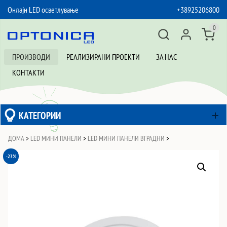
Онлајн LED осветлување
+38925206800
SKIP TO CONTENT
0
ПРОИЗВОДИ
РЕАЛИЗИРАНИ ПРОЕКТИ
ЗА НАС
КОНТАКТИ
КАТЕГОРИИ
ДОМА
>
LED МИНИ ПАНЕЛИ
>
LED МИНИ ПАНЕЛИ ВГРАДНИ
>
-23%