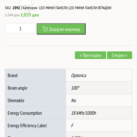
|
SKU:
2592
Категории:
LED МИНИ ПАНЕЛИ
,
LED МИНИ ПАНЕЛИ ВГРАДНИ
Original
Current
1,029
ден
1,344
ден
price
price
Led
Додај во кошница
was:
is:
ВГРАДЛИВ
1,344 ден.
1,029 ден.
ПАНЕЛ
КРУГ
« Претходна
Следно »
18W
AC165-
265V
Brand
Optonica
1450Lm
CCT
Beam angle
100°
ПРОМЕНА
БОЈА
Dimmable
No
количина
Energy Consumption
18 kWh/1000h
Energy Efficiency Label
F