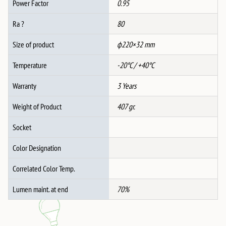
Power Factor
0.95
Ra ?
80
Size of product
ф220×32 mm
Temperature
-20°C / +40°C
Warranty
3 Years
Weight of Product
407 gr.
Socket
Color Designation
Correlated Color Temp.
Lumen maint. at end
70%