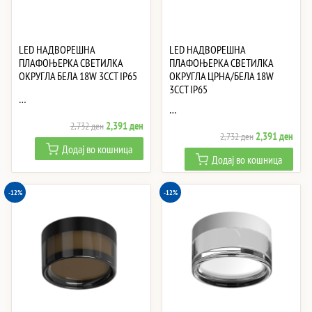
LED НАДВОРЕШНА
LED НАДВОРЕШНА
ПЛАФОЊЕРКА СВЕТИЛКА
ПЛАФОЊЕРКА СВЕТИЛКА
ОКРУГЛА БЕЛА 18W 3CCT IP65
ОКРУГЛА ЦРНА/БЕЛА 18W
3CCT IP65
…
…
Original
Current
2,391
ден
2,732
ден
Original
Curre
2,391
ден
2,732
ден
price
price
Додај во кошница
price
price
was:
is:
Додај во кошница
was:
is:
2,732 ден.
2,391 ден.
2,732 ден.
2,39
-12%
-12%