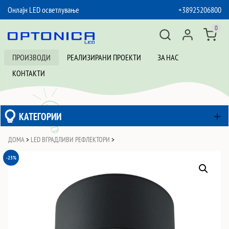
Онлајн LED осветлување
+38925206800
SKIP TO CONTENT
0
ПРОИЗВОДИ
РЕАЛИЗИРАНИ ПРОЕКТИ
ЗА НАС
КОНТАКТИ
КАТЕГОРИИ
ДОМА
>
LED ВГРАДЛИВИ РЕФЛЕКТОРИ
>
-23%