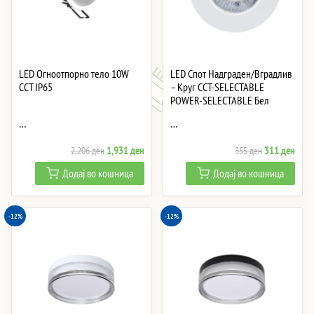
LED Огноотпорно тело 10W
LED Спот Надграден/Вградлив
CCT IP65
– Круг CCT-SELECTABLE
POWER-SELECTABLE Бел
…
…
Original
Current
Original
Curre
1,931
ден
311
ден
2,206
ден
355
ден
price
price
price
price
Додај во кошница
Додај во кошница
was:
is:
was:
is:
2,206 ден.
1,931 ден.
355 ден.
311 
-12%
-12%