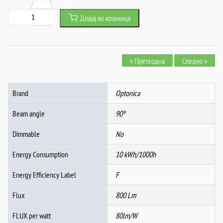
price
price
LED
Додај во кошница
was:
is:
Спот
1,471 ден.
1,126 ден.
Надграден
10W
« Претходна
Следно »
Црн
4000K
BRIDGELUX-
Brand
Optonica
CHIP
количина
Beam angle
90º
Dimmable
No
Energy Consumption
10 kWh/1000h
Energy Efficiency Label
F
Flux
800 Lm
FLUX per watt
80lm/W