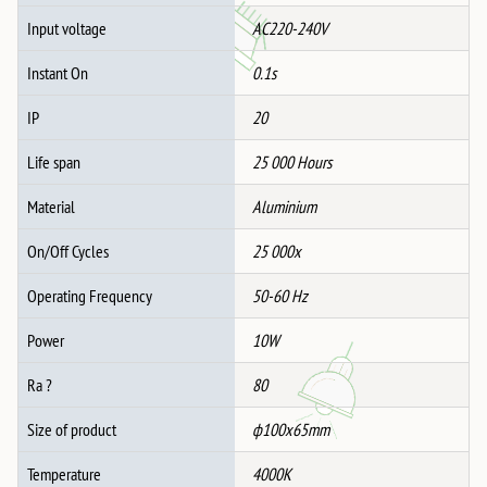
Input voltage
AC220-240V
Instant On
0.1s
IP
20
Life span
25 000 Hours
Material
Aluminium
On/Off Cycles
25 000x
Operating Frequency
50-60 Hz
Power
10W
Ra ?
80
Size of product
ф100x65mm
Temperature
4000K