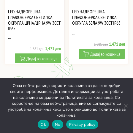
LED НАДВОРЕШНА
LED НАДВОРЕШНА
ПЛАФОЊЕРКА СВЕТИЛКА
ПЛАФОЊЕРКА СВЕТИЛКА
ОКРУГЛА ЦРНА/ЦРНА 9W 3CCT
ОКРУГЛА БЕЛА 9W 3CCT IP65
IP65
…
…
Original
Curre
1,471
ден
1,681
ден
Original
Current
1,471
ден
1,681
ден
price
price
Додај во кошница
price
price
was:
is:
Додај во кошница
was:
is:
1,681 ден.
1,47
1,681 ден.
1,471 ден.
Оваа веб-страница користи колачиња за да ги подобри
своите перформанси. Детални информации за употребата
на колачиња се дадени во Политиката за колачиња. Со
користење на оваа веб-страница, вие се согласувате со
ПОЧНУВАЈЌИ
ПРОИЗВОДИ
МОЈ ПРОФИЛ
КОШНИЧКА
употреба на колачиња како што е опишано во Политиката за
РЕАЛИЗИРАНИ ПРОЕКТИ
ЗА НАС
КОНТАКТИ
колачиња.
Ok
No
Privacy policy
Онлајн LED осветлување © 2019 - 2026
Политика за приватност
Општи услови