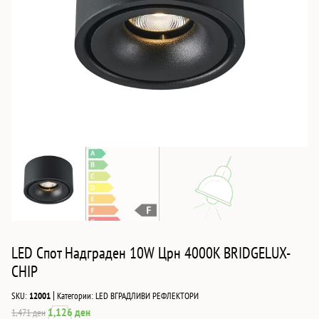
LED Спот Надграден 10W Црн 4000K BRIDGELUX-
CHIP
|
SKU:
12001
Категории:
LED ВГРАДЛИВИ РЕФЛЕКТОРИ
Original
Current
1,126
ден
1,471
ден