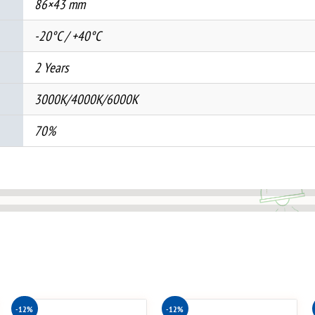
86×43 mm
-20°C / +40°C
2 Years
3000K/4000K/6000K
70%
-12%
-12%