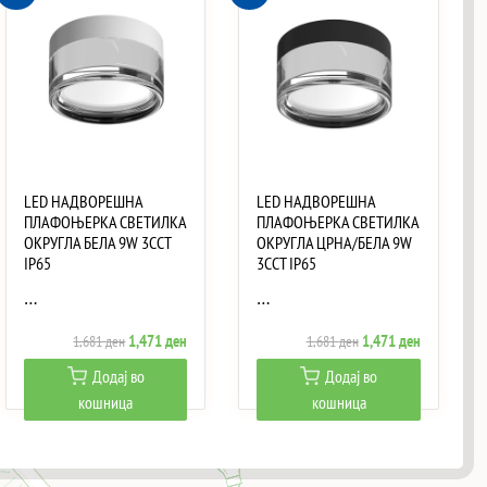
LED НАДВОРЕШНА
LED НАДВОРЕШНА
ПЛАФОЊЕРКА СВЕТИЛКА
ПЛАФОЊЕРКА СВЕТИЛКА
ОКРУГЛА БЕЛА 9W 3CCT
ОКРУГЛА ЦРНА/БЕЛА 9W
IP65
3CCT IP65
…
…
Original
Current
Original
Current
1,471
ден
1,471
ден
1,681
ден
1,681
ден
price
price
price
price
Додај во
Додај во
was:
is:
was:
is:
кошница
кошница
ен.
1,681 ден.
1,471 ден.
1,681 ден.
1,471 ден.