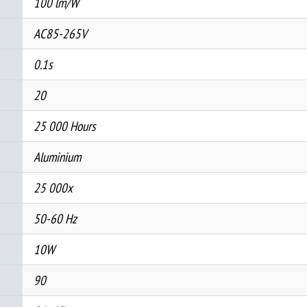
100 lm/W
AC85-265V
0.1s
20
25 000 Hours
Aluminium
25 000x
50-60 Hz
10W
90