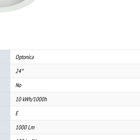
CCT
Округла
Бела
-
BRIDGELUX
количина
Optonica
24°
No
10 kWh/1000h
E
1000 Lm