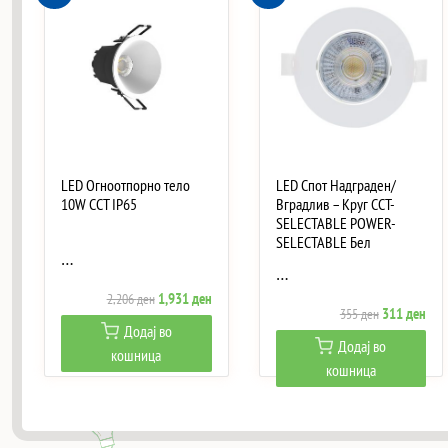
LED Огноотпорно тело
LED Спот Надграден/
10W CCT IP65
Вградлив – Круг CCT-
SELECTABLE POWER-
SELECTABLE Бел
…
…
Original
Current
1,931
ден
2,206
ден
Original
Curr
311
ден
355
ден
price
price
Додај во
price
pric
was:
is:
Додај во
кошница
was:
is:
2,206 ден.
1,931 ден.
кошница
355 ден.
311