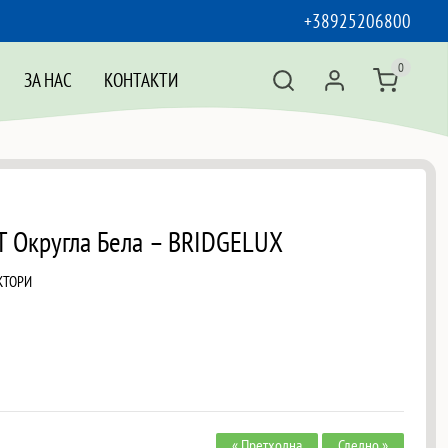
+38925206800
0
ЗА НАС
КОНТАКТИ
T Округла Бела – BRIDGELUX
КТОРИ
« Претходна
Следно »