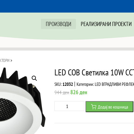
ПРОИЗВОДИ
РЕАЛИЗИРАНИ ПРОЕКТИ
КТОРИ
>
LED COB Светилка 10W CC
|
SKU:
12032
Категории:
LED ВГРАДЛИВИ РЕФЛЕ
Original
Current
826
ден
944
ден
price
price
LED
Додај во кошница
was:
is:
COB
944 ден.
826 ден.
Светилка
10W