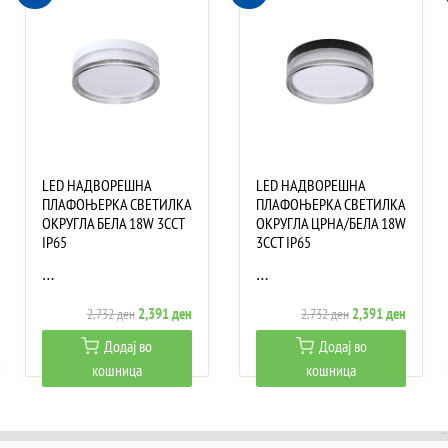
LED НАДВОРЕШНА
LED НАДВОРЕШНА
ПЛАФОЊЕРКА СВЕТИЛКА
ПЛАФОЊЕРКА СВЕТИЛКА
ОКРУГЛА БЕЛА 18W 3CCT
ОКРУГЛА ЦРНА/БЕЛА 18W
IP65
3CCT IP65
…
…
ent
Original
Current
Original
Current
2,391
ден
2,391
ден
2,732
ден
2,732
ден
e
price
price
price
price
Додај во
Додај во
was:
is:
was:
is:
кошница
кошница
 ден.
2,732 ден.
2,391 ден.
2,732 ден.
2,391 д