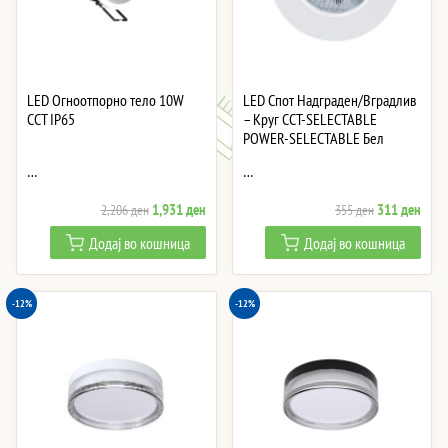
LED Огноотпорно тело 10W
LED Спот Надграден/Вградлив
CCT IP65
– Круг CCT-SELECTABLE
POWER-SELECTABLE Бел
…
…
Original
Current
Original
Curre
1,931
ден
311
ден
2,206
ден
355
ден
price
price
price
price
Додај во кошница
Додај во кошница
was:
is:
was:
is:
2,206 ден.
1,931 ден.
355 ден.
311 
-12%
-12%