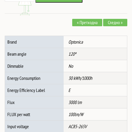
COB
5,237 ден.
4,583 ден.
2X15W
ДАУНЛАЈТ
« Претходна
Следно »
СВЕТИЛКА
ОКРУГЛА
ЦРНА
Brand
Optonica
CCT
CRI>90
Beam angle
120º
-
BRIDGELUX
Dimmable
No
количина
Energy Consumption
30 kWh/1000h
Energy Efficiency Label
E
Flux
3000 lm
FLUX per watt
100lm/W
Input voltage
AC85-265V