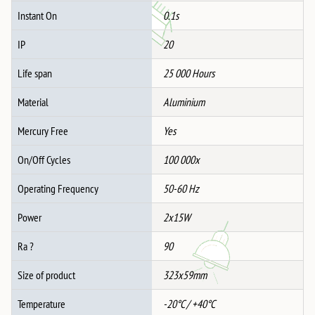
Instant On
0.1s
IP
20
Life span
25 000 Hours
Material
Aluminium
Mercury Free
Yes
On/Off Cycles
100 000x
Operating Frequency
50-60 Hz
Power
2x15W
Ra ?
90
Size of product
323x59mm
Temperature
-20°C / +40°C