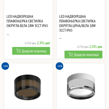
LED НАДВОРЕШНА
LED НАДВОРЕШНА
ПЛАФОЊЕРКА СВЕТИЛКА
ПЛАФОЊЕРКА СВЕТИЛКА
ОКРУГЛА БЕЛА 18W 3CCT IP65
ОКРУГЛА ЦРНА/БЕЛА 18W
3CCT IP65
…
…
Original
Current
2,391
ден
2,732
ден
Original
Curre
2,391
ден
2,732
ден
price
price
Додај во кошница
price
price
was:
is:
Додај во кошница
was:
is:
2,732 ден.
2,391 ден.
2,732 ден.
2,39
-12%
-12%