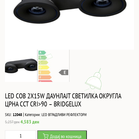
LED COB 2X15W ДАУНЛАЈТ СВЕТИЛКА ОКРУГЛА
ЦРНА CCT CRI>90 – BRIDGELUX
|
SKU:
12048
Категории:
LED ВГРАДЛИВИ РЕФЛЕКТОРИ
Original
Current
4,583
ден
5,237
ден
price
price
LED
Додај во кошница
was:
is: