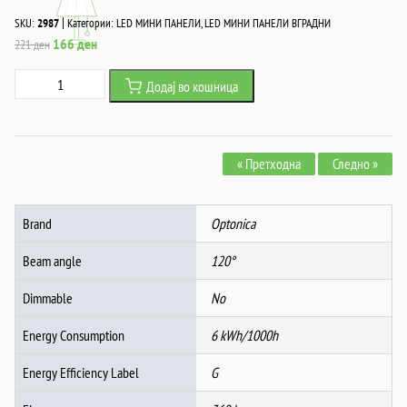
|
SKU:
2987
Категории:
LED МИНИ ПАНЕЛИ
,
LED МИНИ ПАНЕЛИ ВГРАДНИ
Original
Current
166
ден
221
ден
price
price
Led
Додај во кошница
was:
is:
БЕКЛИТ
221 ден.
166 ден.
НАДГРАДЕН
МИНИ
« Претходна
Следно »
ПАНЕЛ
КВАДРАТ
6W
Brand
Optonica
БЕЛА
СВЕТЛИНА
Beam angle
120°
количина
Dimmable
No
Energy Consumption
6 kWh/1000h
Energy Efficiency Label
G