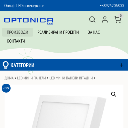
Онлајн LED осветлување
+38925206800
SKIP TO CONTENT
0
ПРОИЗВОДИ
РЕАЛИЗИРАНИ ПРОЕКТИ
ЗА НАС
КОНТАКТИ
КАТЕГОРИИ
ДОМА
>
LED МИНИ ПАНЕЛИ
>
LED МИНИ ПАНЕЛИ ВГРАДНИ
>
-25%