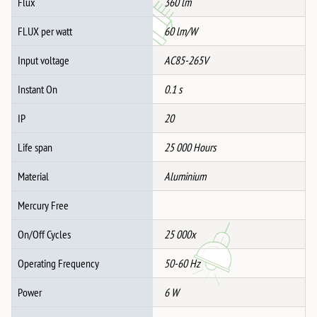
Flux
360 lm
FLUX per watt
60 lm/W
Input voltage
AC85-265V
Instant On
0.1 s
IP
20
Life span
25 000 Hours
Material
Aluminium
Mercury Free
On/Off Cycles
25 000x
Operating Frequency
50-60 Hz
Power
6 W