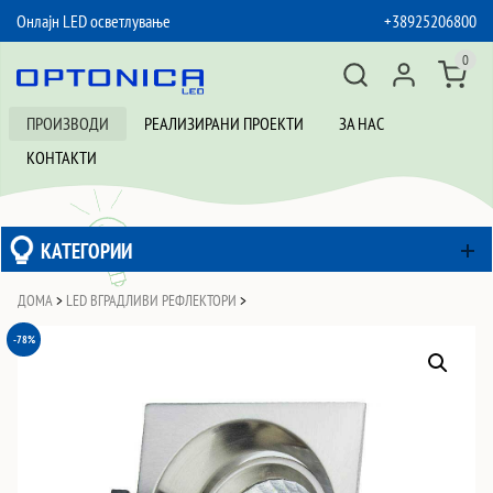
Онлајн LED осветлување
+38925206800
SKIP TO CONTENT
0
ПРОИЗВОДИ
РЕАЛИЗИРАНИ ПРОЕКТИ
ЗА НАС
КОНТАКТИ
КАТЕГОРИИ
ДОМА
>
LED ВГРАДЛИВИ РЕФЛЕКТОРИ
>
-78%