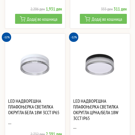
Original
Current
Original
Curre
1,931
ден
311
ден
2,206
ден
355
ден
price
price
price
price
Додај во кошница
Додај во кошница
was:
is:
was:
is:
2,206 ден.
1,931 ден.
355 ден.
311 
-12%
-12%
LED НАДВОРЕШНА
LED НАДВОРЕШНА
ПЛАФОЊЕРКА СВЕТИЛКА
ПЛАФОЊЕРКА СВЕТИЛКА
ОКРУГЛА БЕЛА 18W 3CCT IP65
ОКРУГЛА ЦРНА/БЕЛА 18W
3CCT IP65
…
…
Original
Current
2,391
ден
2,732
ден