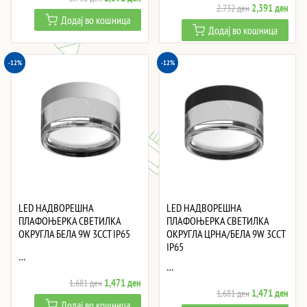
Original
Curre
2,391
ден
2,732
ден
price
price
Додај во кошница
price
price
was:
is:
Додај во кошница
was:
is:
2,732 ден.
2,391 ден.
2,732 ден.
2,39
-12%
-12%
LED НАДВОРЕШНА
LED НАДВОРЕШНА
ПЛАФОЊЕРКА СВЕТИЛКА
ПЛАФОЊЕРКА СВЕТИЛКА
ОКРУГЛА БЕЛА 9W 3CCT IP65
ОКРУГЛА ЦРНА/БЕЛА 9W 3CCT
IP65
…
…
Original
Current
1,471
ден
1,681
ден
Original
Curre
1,471
ден
1,681
ден
price
price
Додај во кошница