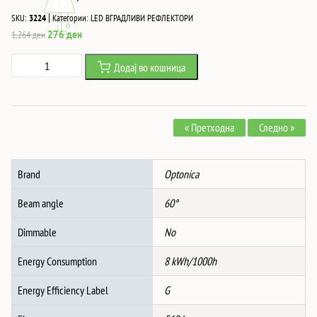
|
SKU:
3224
Категории:
LED ВГРАДЛИВИ РЕФЛЕКТОРИ
Original
Current
276
ден
1,264
ден
price
price
8W
Додај во кошница
was:
is:
Led
1,264 ден.
276 ден.
Cob
ВГРАДЛИВ
« Претходна
Следно »
Рефлектор
КВАДРАТ,
РОТАТИВЕН,
Brand
Optonica
4500K
-
Beam angle
60°
INOX
количина
Dimmable
No
Energy Consumption
8 kWh/1000h
Energy Efficiency Label
G