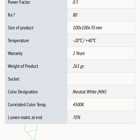
Power Factor
0.5
Ra ?
80
Size of product
100x100x70 mm
Temperature
-20°C / +40°C
Warranty
2 Years
Weight of Product
261 gr.
Socket
Color Designation
Neutral White (NW)
Correlated Color Temp.
4500K
Lumen maint. at end
70%