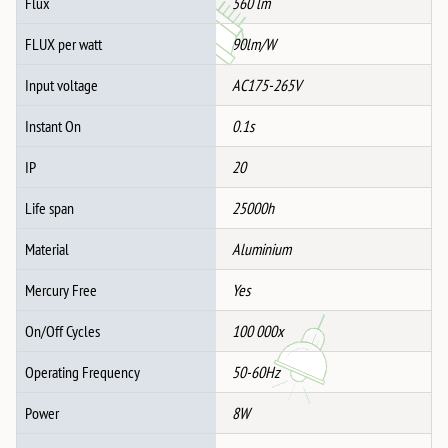
Flux
560 lm
FLUX per watt
90lm/W
Input voltage
AC175-265V
Instant On
0.1s
IP
20
Life span
25000h
Material
Aluminium
Mercury Free
Yes
On/Off Cycles
100 000x
Operating Frequency
50-60Hz
Power
8W