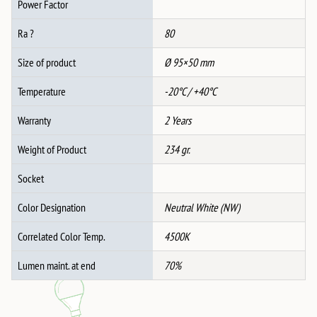
Power Factor
Ra ?
80
Size of product
Ø 95×50 mm
Temperature
-20°C / +40°C
Warranty
2 Years
Weight of Product
234 gr.
Socket
Color Designation
Neutral White (NW)
Correlated Color Temp.
4500K
Lumen maint. at end
70%