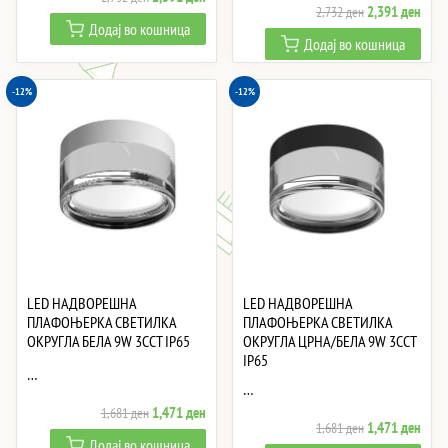
Original
Curre
2,391
ден
2,732
ден
price
price
Додај во кошница
price
price
was:
is:
Додај во кошница
was:
is:
2,732 ден.
2,391 ден.
2,732 ден.
2,39
-12%
-12%
LED НАДВОРЕШНА
LED НАДВОРЕШНА
ПЛАФОЊЕРКА СВЕТИЛКА
ПЛАФОЊЕРКА СВЕТИЛКА
ОКРУГЛА БЕЛА 9W 3CCT IP65
ОКРУГЛА ЦРНА/БЕЛА 9W 3CCT
IP65
…
…
Original
Current
1,471
ден
1,681
ден
Original
Curre
1,471
ден
1,681
ден
price
price
Додај во кошница