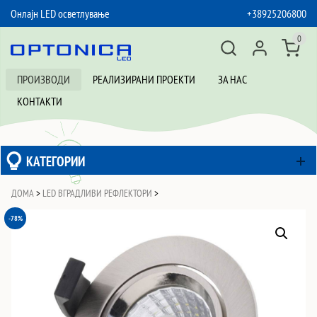
Онлајн LED осветлување
+38925206800
SKIP TO CONTENT
0
ПРОИЗВОДИ
РЕАЛИЗИРАНИ ПРОЕКТИ
ЗА НАС
КОНТАКТИ
КАТЕГОРИИ
ДОМА
>
LED ВГРАДЛИВИ РЕФЛЕКТОРИ
>
-78%