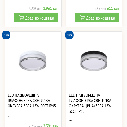
Original
Current
Original
Curre
1,931
ден
311
ден
2,206
ден
355
ден
price
price
price
price
Додај во кошница
Додај во кошница
was:
is:
was:
is:
2,206 ден.
1,931 ден.
355 ден.
311 
-12%
-12%
LED НАДВОРЕШНА
LED НАДВОРЕШНА
ПЛАФОЊЕРКА СВЕТИЛКА
ПЛАФОЊЕРКА СВЕТИЛКА
ОКРУГЛА БЕЛА 18W 3CCT IP65
ОКРУГЛА ЦРНА/БЕЛА 18W
3CCT IP65
…
…
Original
Current
2,391
ден
2,732
ден