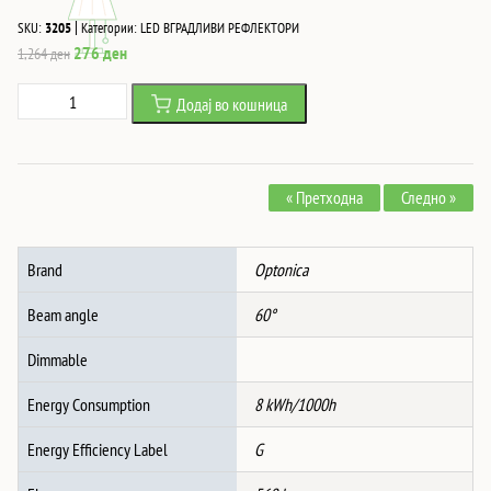
|
SKU:
3205
Категории:
LED ВГРАДЛИВИ РЕФЛЕКТОРИ
Original
Current
276
ден
1,264
ден
price
price
8W
Додај во кошница
was:
is:
Led
1,264 ден.
276 ден.
Cob
ВГРАДЛИВ
« Претходна
Следно »
Рефлектор
КРУГ,
РОТАТИВЕН,
Brand
Optonica
4500K
-
Beam angle
60°
INOX
количина
Dimmable
Energy Consumption
8 kWh/1000h
Energy Efficiency Label
G