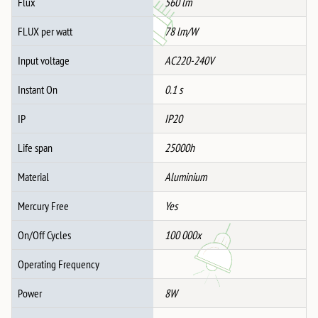
Flux
560 lm
FLUX per watt
78 lm/W
Input voltage
AC220-240V
Instant On
0.1 s
IP
IP20
Life span
25000h
Material
Aluminium
Mercury Free
Yes
On/Off Cycles
100 000x
Operating Frequency
Power
8W