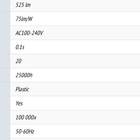
525 lm
75lm/W
AC100-240V
0.1s
20
25000h
Plastic
Yes
100 000x
50-60Hz