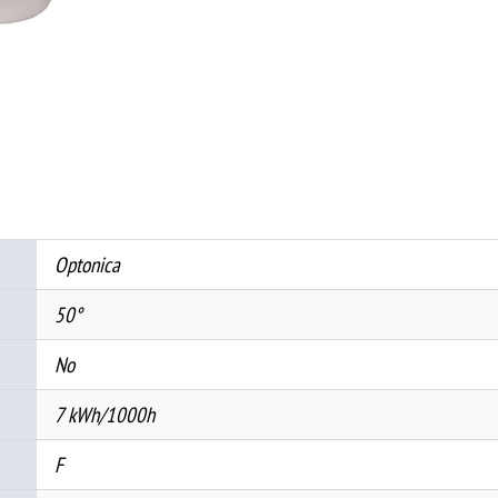
ВГРАДЛИВ
Рефлектор
КРУГ
РОТАТИВНА
AC100-
240V
525Lm
2700K
Optonica
количина
50°
No
7 kWh/1000h
F