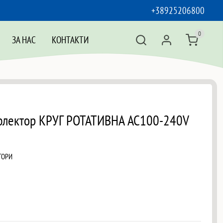
+38925206800
0
ЗА НАС
КОНТАКТИ
флектор КРУГ РОТАТИВНА AC100-240V
ТОРИ