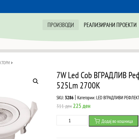
ПРОИЗВОДИ
РЕАЛИЗИРАНИ ПРОЕКТИ
КТОРИ
>
7W Led Cob ВГРАДЛИВ Ре
525Lm 2700K
|
SKU:
3286
Категории:
LED ВГРАДЛИВИ РЕФЛЕК
Original
Current
225
ден
311
ден
price
price
7W
Додај во кошница
was:
is:
Led
311 ден.
225 ден.
Cob