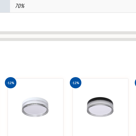
70%
-12%
-12%