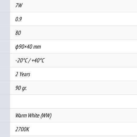
7W
0.9
80
ф90×40 mm
-20°C / +40°C
2 Years
90 gr.
Warm White (WW)
2700K