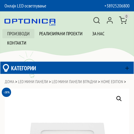
Онлајн LED осветлување
+38925206800
SKIP TO CONTENT
0
ПРОИЗВОДИ
РЕАЛИЗИРАНИ ПРОЕКТИ
ЗА НАС
КОНТАКТИ
КАТЕГОРИИ
ДОМА
>
LED МИНИ ПАНЕЛИ
>
LED МИНИ ПАНЕЛИ ВГРАДНИ
>
HOME EDITION
>
-28%