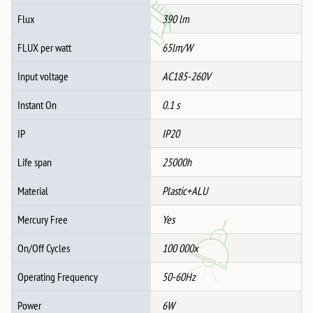
Flux
390 lm
FLUX per watt
65lm/W
Input voltage
AC185-260V
Instant On
0.1 s
IP
IP20
Life span
25000h
Material
Plastic+ALU
Mercury Free
Yes
On/Off Cycles
100 000x
Operating Frequency
50-60Hz
Power
6W