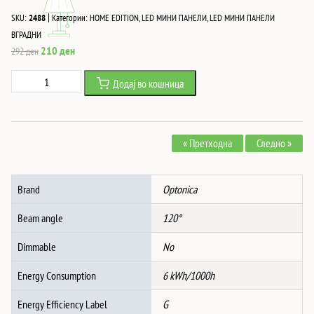
|
SKU:
2488
Категории:
HOME EDITION
,
LED МИНИ ПАНЕЛИ
,
LED МИНИ ПАНЕЛИ
ВГРАДНИ
Original
Current
210
ден
292
ден
price
price
6W
Додај во кошница
was:
is:
Led
292 ден.
210 ден.
ВГРАДЛИВ
ПАНЕЛ
« Претходна
Следно »
КВАДРАТ
AC85-
260V
Brand
Optonica
6000K
количина
Beam angle
120°
Dimmable
No
Energy Consumption
6 kWh/1000h
Energy Efficiency Label
G