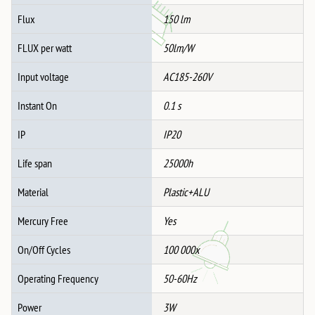
Flux
150 lm
FLUX per watt
50lm/W
Input voltage
AC185-260V
Instant On
0.1 s
IP
IP20
Life span
25000h
Material
Plastic+ALU
Mercury Free
Yes
On/Off Cycles
100 000x
Operating Frequency
50-60Hz
Power
3W