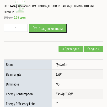
|
SKU:
2486
Категории:
HOME EDITION
,
LED МИНИ ПАНЕЛИ
,
LED МИНИ ПАНЕЛИ
ВГРАДНИ
Original
Current
159
ден
208
ден
price
price
3W
Додај во кошница
was:
is:
Led
208 ден.
159 ден.
ВГРАДЛИВ
ПАНЕЛ
« Претходна
Следно »
КВАДРАТ
AC85-
260V
Brand
Optonica
4500K
количина
Beam angle
120°
Dimmable
No
Energy Consumption
3 kWh/1000h
Energy Efficiency Label
G