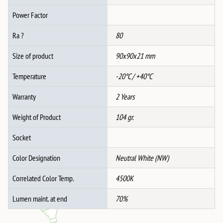
Power Factor
Ra ?
80
Size of product
90x90x21 mm
Temperature
-20°C / +40°C
Warranty
2 Years
Weight of Product
104 gr.
Socket
Color Designation
Neutral White (NW)
Correlated Color Temp.
4500K
Lumen maint. at end
70%