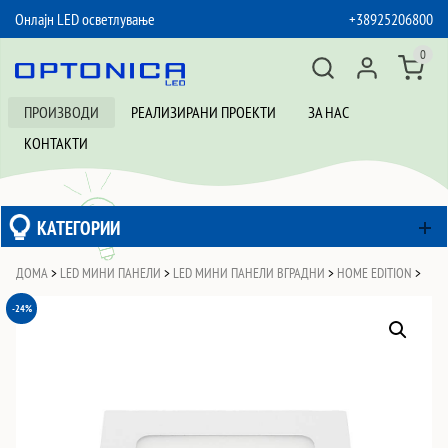
Онлајн LED осветлување
+38925206800
SKIP TO CONTENT
0
ПРОИЗВОДИ
РЕАЛИЗИРАНИ ПРОЕКТИ
ЗА НАС
КОНТАКТИ
КАТЕГОРИИ
ДОМА
>
LED МИНИ ПАНЕЛИ
>
LED МИНИ ПАНЕЛИ ВГРАДНИ
>
HOME EDITION
>
-24%