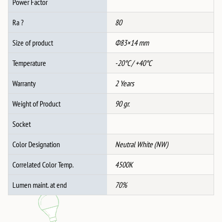
Power Factor
Ra ?
80
Size of product
Ф83×14 mm
Temperature
-20°C / +40°C
Warranty
2 Years
Weight of Product
90 gr.
Socket
Color Designation
Neutral White (NW)
Correlated Color Temp.
4500K
Lumen maint. at end
70%