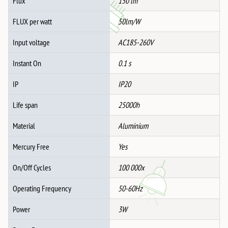
Flux
150 lm
FLUX per watt
50lm/W
Input voltage
AC185-260V
Instant On
0.1 s
IP
IP20
Life span
25000h
Material
Aluminium
Mercury Free
Yes
On/Off Cycles
100 000x
Operating Frequency
50-60Hz
Power
3W