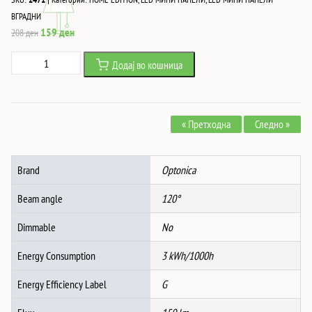
ВГРАДНИ
Original
Current
159
ден
208
ден
price
price
3W
Додај во кошница
was:
is:
Led
208 ден.
159 ден.
ВГРАДЛИВ
ПАНЕЛ
« Претходна
Следно »
КРУГ
AC85-
260V
Brand
Optonica
4500K
количина
Beam angle
120°
Dimmable
No
Energy Consumption
3 kWh/1000h
Energy Efficiency Label
G