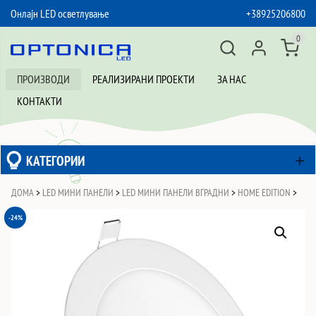
Онлајн LED осветлување
+38925206800
SKIP TO CONTENT
0
ПРОИЗВОДИ
РЕАЛИЗИРАНИ ПРОЕКТИ
ЗА НАС
КОНТАКТИ
КАТЕГОРИИ
ДОМА
>
LED МИНИ ПАНЕЛИ
>
LED МИНИ ПАНЕЛИ ВГРАДНИ
>
HOME EDITION
>
-24%