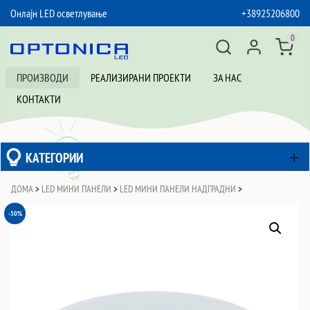
Онлајн LED осветлување
+38925206800
SKIP TO CONTENT
0
ПРОИЗВОДИ
РЕАЛИЗИРАНИ ПРОЕКТИ
ЗА НАС
КОНТАКТИ
КАТЕГОРИИ
ДОМА
>
LED МИНИ ПАНЕЛИ
>
LED МИНИ ПАНЕЛИ НАДГРАДНИ
>
-50%