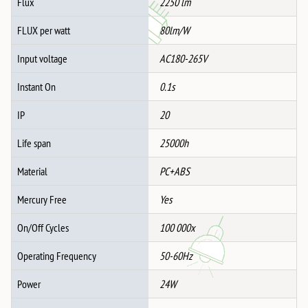
Flux
2250 lm
FLUX per watt
80lm/W
Input voltage
AC180-265V
Instant On
0.1s
IP
20
Life span
25000h
Material
PC+ABS
Mercury Free
Yes
On/Off Cycles
100 000x
Operating Frequency
50-60Hz
Power
24W