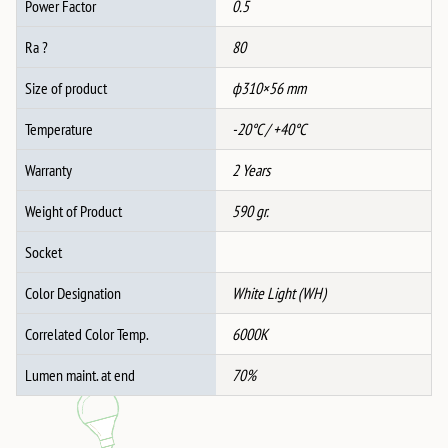
Power Factor
0.5
Ra ?
80
Size of product
ф310×56 mm
Temperature
-20°C / +40°C
Warranty
2 Years
Weight of Product
590 gr.
Socket
Color Designation
White Light (WH)
Correlated Color Temp.
6000K
Lumen maint. at end
70%