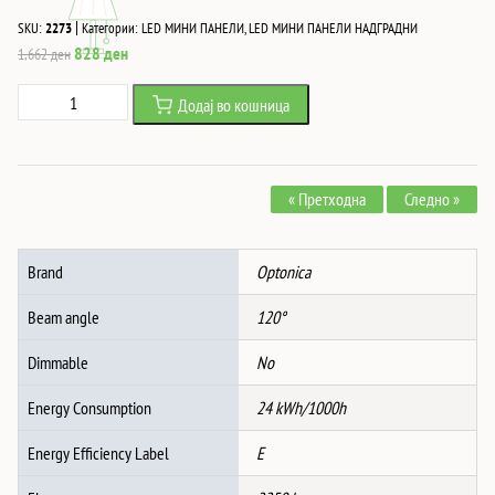
|
SKU:
2273
Категории:
LED МИНИ ПАНЕЛИ
,
LED МИНИ ПАНЕЛИ НАДГРАДНИ
Original
Current
828
ден
1,662
ден
price
price
24W
Додај во кошница
was:
is:
Led
1,662 ден.
828 ден.
НАДГРАДЕН
ПАНЕЛ
« Претходна
Следно »
2250Lm
AC180-
265V
Brand
Optonica
КРУГ
6000K
Beam angle
120°
количина
Dimmable
No
Energy Consumption
24 kWh/1000h
Energy Efficiency Label
E